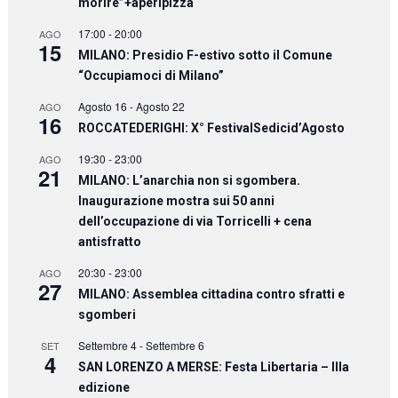
morire”+aperipizza
17:00
-
20:00
AGO
15
MILANO: Presidio F-estivo sotto il Comune
“Occupiamoci di Milano”
Agosto 16
-
Agosto 22
AGO
16
ROCCATEDERIGHI: X° FestivalSedicid’Agosto
19:30
-
23:00
AGO
21
MILANO: L’anarchia non si sgombera.
Inaugurazione mostra sui 50 anni
dell’occupazione di via Torricelli + cena
antisfratto
20:30
-
23:00
AGO
27
MILANO: Assemblea cittadina contro sfratti e
sgomberi
Settembre 4
-
Settembre 6
SET
4
SAN LORENZO A MERSE: Festa Libertaria – IIIa
edizione