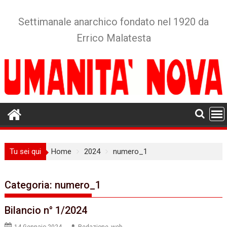
Skip
to
Settimanale anarchico fondato nel 1920 da
content
Errico Malatesta
Tu sei qui
Home
2024
numero_1
Categoria:
numero_1
Bilancio n° 1/2024