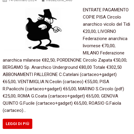
14 Gennaio 2024
Redazione_web
ENTRATE PAGAMENTO
COPIE PISA Circolo
anarchico vicolo del Tidi
€20,00; LIVORNO
Federazione anarchica
livornese €70,00;
MILANO Federazione
anarchica milanese €82,50; PORDENONE Circolo Zapata €50,00;
BERGAMO Sp. Anarchico Underground €80,00 Totale €302,50
ABBONAMENTI PALLERONE C.Catelani (cartaceo+gadget)
€65,00; VENTIMIGLIA N.Ceolin (cartaceo) €55,00; PISA
R.Paolicchi (cartaceo+gadget) €65,00; MARINO S.Circolo (pdf)
€25,00; ROMA G.Coata (cartaceo+gadget) €65,00; GENOVA
QUINTO G.Fucile (cartaceo+gadget) €65,00; ROASIO G.Faiola
(cartaceo)…
LEGGI DI PIÙ