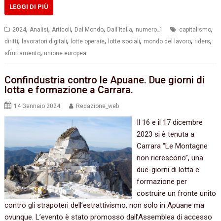
LEGGI DI PIÙ
,
,
,
,
,
,
2024
Analisi
Articoli
Dal Mondo
Dall'Italia
numero_1
capitalismo
,
,
,
,
,
,
diritti
lavoratori digitali
lotte operaie
lotte sociali
mondo del lavoro
riders
,
sfruttamento
unione europea
Confindustria contro le Apuane. Due giorni di
lotta e formazione a Carrara.
14 Gennaio 2024
Redazione_web
Il 16 e il 17 dicembre
2023 si è tenuta a
Carrara “Le Montagne
non ricrescono”, una
due-giorni di lotta e
formazione per
costruire un fronte unito
contro gli strapoteri dell’estrattivismo, non solo in Apuane ma
ovunque. L’evento è stato promosso dall’Assemblea di accesso