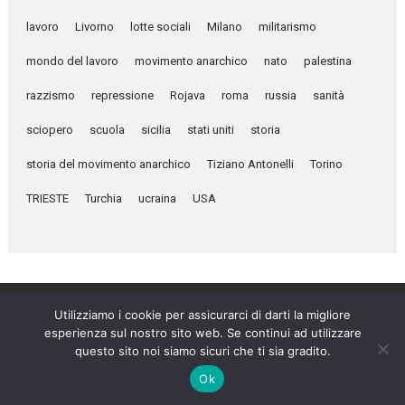
lavoro
Livorno
lotte sociali
Milano
militarismo
mondo del lavoro
movimento anarchico
nato
palestina
razzismo
repressione
Rojava
roma
russia
sanità
sciopero
scuola
sicilia
stati uniti
storia
storia del movimento anarchico
Tiziano Antonelli
Torino
TRIESTE
Turchia
ucraina
USA
Utilizziamo i cookie per assicurarci di darti la migliore
esperienza sul nostro sito web. Se continui ad utilizzare
Umanità Nova © 2026
questo sito noi siamo sicuri che ti sia gradito.
Settimanale anarchico fondato nel 1920 da Errico Malatesta
Ok