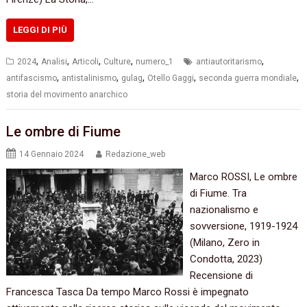
LEGGI DI PIÙ
,
,
,
,
,
2024
Analisi
Articoli
Culture
numero_1
antiautoritarismo
,
,
,
,
,
antifascismo
antistalinismo
gulag
Otello Gaggi
seconda guerra mondiale
storia del movimento anarchico
Le ombre di Fiume
14 Gennaio 2024
Redazione_web
Marco ROSSI, Le ombre
di Fiume. Tra
nazionalismo e
sovversione, 1919-1924
(Milano, Zero in
Condotta, 2023)
Recensione di
Francesca Tasca Da tempo Marco Rossi è impegnato