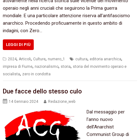
attivamente nella ricerca storica sulle vicende del movimento
operaio negli anni cruciali che seguirono la Prima guerra
mondiale. E una particolare attenzione riserva all’antifascismo
anarchico. Procedendo proficuamente in questo ambito di
indagini, con Zero…
LEGGI DI PIÙ
,
,
,
,
,
2024
Articoli
Culture
numero_1
cultura
editoria anarchica
,
,
,
impresa di Fiume
nazionalismo
storia
storia del movimento operaio e
,
socialista
zero in condotta
Due facce dello stesso culo
14 Gennaio 2024
Redazione_web
Dal messaggio per
l’anno nuovo
dell’Anarchist
Communist Group di