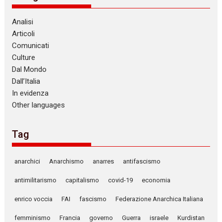
Analisi
Articoli
Comunicati
Culture
Dal Mondo
Dall’Italia
In evidenza
Other languages
Tag
anarchici
Anarchismo
anarres
antifascismo
antimilitarismo
capitalismo
covid-19
economia
enrico voccia
FAI
fascismo
Federazione Anarchica Italiana
femminismo
Francia
governo
Guerra
israele
Kurdistan