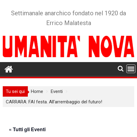
Skip
to
Settimanale anarchico fondato nel 1920 da
content
Errico Malatesta
Tu sei qui
Home
Eventi
CARRARA: FAI festa. All’arrembaggio del futuro!
« Tutti gli Eventi