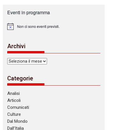
Eventi in programma
Non ci sono eventi previsti.
N
o
t
i
Archivi
c
e
Archivi
Categorie
Analisi
Articoli
Comunicati
Culture
Dal Mondo
Dall’Italia