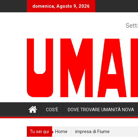
Skip
domenica, Agosto 9, 2026
to
content
Sett
COS’È
DOVE TROVARE UMANITÀ NOVA
Tu sei qui
Home
impresa di Fiume