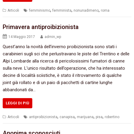
,
,
,
Articoli
femminismo
femminista
nonunadimeno
roma
Primavera antiproibizionista
14 Maggio 2017
admin_wp
Quest’anno la novità dell’inverno proibizionista sono stati i
carabinieri sugli sci che perlustravano le piste del Trentino e delle
Alpi Lombarde alla ricerca di pericolosissimi fumatori di canne
sulla neve. L’unico risultato dell’operazione, che ha interessato
decine di località sciistiche, è stato il ritrovamento di qualche
joint già rollato e di un paio di pacchetti di cartine lunghe
abbandonati da…
LEGGI DI PIÙ
,
,
,
,
Articoli
antiproibizionista
canapisa
marijuana
pisa
robertino
Anonima sconosciuti