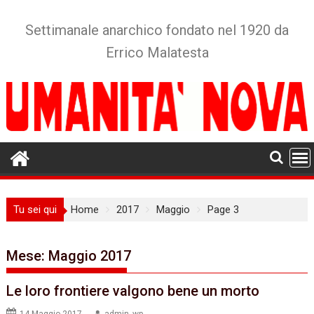
Skip
to
Settimanale anarchico fondato nel 1920 da
content
Errico Malatesta
Tu sei qui
Home
2017
Maggio
Page 3
Mese:
Maggio 2017
Le loro frontiere valgono bene un morto