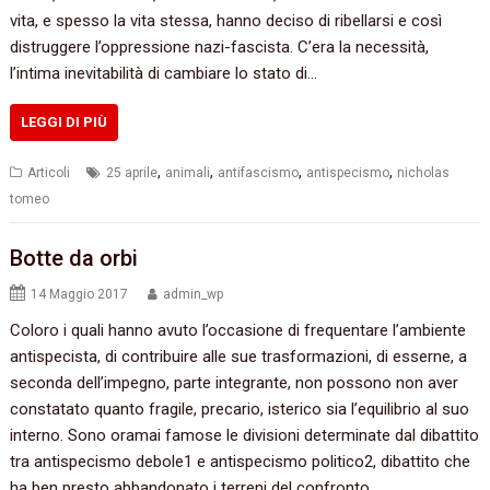
vita, e spesso la vita stessa, hanno deciso di ribellarsi e così
distruggere l’oppressione nazi-fascista. C’era la necessità,
l’intima inevitabilità di cambiare lo stato di…
LEGGI DI PIÙ
,
,
,
,
Articoli
25 aprile
animali
antifascismo
antispecismo
nicholas
tomeo
Botte da orbi
14 Maggio 2017
admin_wp
Coloro i quali hanno avuto l’occasione di frequentare l’ambiente
antispecista, di contribuire alle sue trasformazioni, di esserne, a
seconda dell’impegno, parte integrante, non possono non aver
constatato quanto fragile, precario, isterico sia l’equilibrio al suo
interno. Sono oramai famose le divisioni determinate dal dibattito
tra antispecismo debole1 e antispecismo politico2, dibattito che
ha ben presto abbandonato i terreni del confronto…