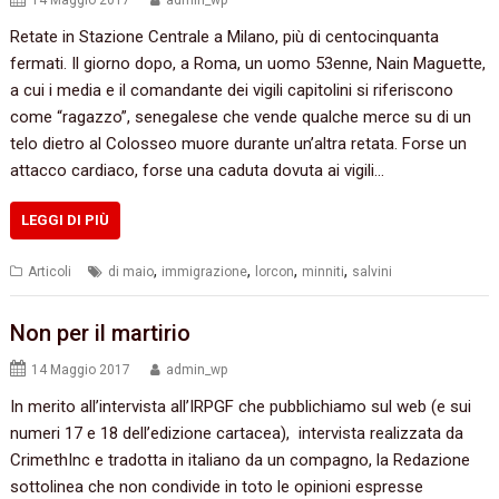
14 Maggio 2017
admin_wp
Retate in Stazione Centrale a Milano, più di centocinquanta
fermati. Il giorno dopo, a Roma, un uomo 53enne, Nain Maguette,
a cui i media e il comandante dei vigili capitolini si riferiscono
come “ragazzo”, senegalese che vende qualche merce su di un
telo dietro al Colosseo muore durante un’altra retata. Forse un
attacco cardiaco, forse una caduta dovuta ai vigili…
LEGGI DI PIÙ
,
,
,
,
Articoli
di maio
immigrazione
lorcon
minniti
salvini
Non per il martirio
14 Maggio 2017
admin_wp
In merito all’intervista all’IRPGF che pubblichiamo sul web (e sui
numeri 17 e 18 dell’edizione cartacea), intervista realizzata da
CrimethInc e tradotta in italiano da un compagno, la Redazione
sottolinea che non condivide in toto le opinioni espresse