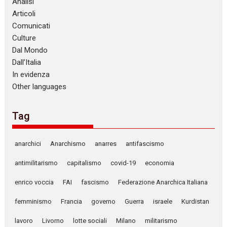
Analisi
Articoli
Comunicati
Culture
Dal Mondo
Dall’Italia
In evidenza
Other languages
Tag
anarchici
Anarchismo
anarres
antifascismo
antimilitarismo
capitalismo
covid-19
economia
enrico voccia
FAI
fascismo
Federazione Anarchica Italiana
femminismo
Francia
governo
Guerra
israele
Kurdistan
lavoro
Livorno
lotte sociali
Milano
militarismo