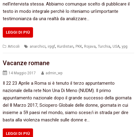
nell’intervista stessa. Abbiamo comunque scelto di pubblicare il
testo in modo integrale perchè lo riteniamo un’importante
testimonianza da una realtà da analizzare…
LEGGI DI PIÙ
,
,
,
,
,
,
,
Articoli
anarchici
irpgf
Kurdistan
PKK
Rojava
Turchia
USA
ypg
Vacanze romane
14 Maggio 2017
admin_wp
Il 22 23 Aprile a Roma si è tenuto il terzo appuntamento
nazionale della rete Non Una Di Meno (NUDM). Il primo
appuntamento nazionale dopo il grande successo della giornata
del 8 Marzo 2017, Sciopero Globale delle donne, giornata in cui
insieme a 59 paesi nel mondo, siamo scese/i in strada per dire
basta alla violenza maschile sulle donne e…
LEGGI DI PIÙ