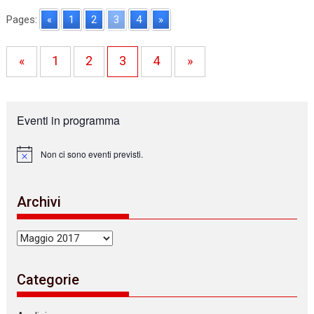
Pages:
«
1
2
3
4
»
«
1
2
3
4
»
Eventi in programma
Non ci sono eventi previsti.
N
o
t
i
Archivi
c
e
Archivi
Categorie