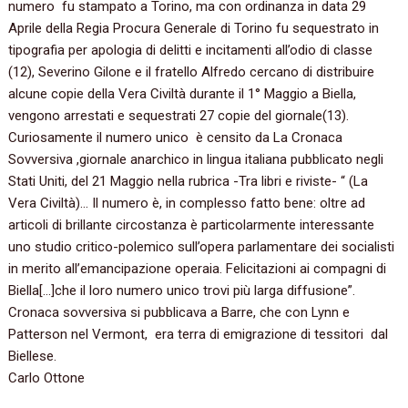
numero fu stampato a Torino, ma con ordinanza in data 29
Aprile della Regia Procura Generale di Torino fu sequestrato in
tipografia per apologia di delitti e incitamenti all’odio di classe
(12), Severino Gilone e il fratello Alfredo cercano di distribuire
alcune copie della Vera Civiltà durante il 1° Maggio a Biella,
vengono arrestati e sequestrati 27 copie del giornale(13).
Curiosamente il numero unico è censito da La Cronaca
Sovversiva ,giornale anarchico in lingua italiana pubblicato negli
Stati Uniti, del 21 Maggio nella rubrica -Tra libri e riviste- “ (La
Vera Civiltà)… Il numero è, in complesso fatto bene: oltre ad
articoli di brillante circostanza è particolarmente interessante
uno studio critico-polemico sull’opera parlamentare dei socialisti
in merito all’emancipazione operaia. Felicitazioni ai compagni di
Biella[…]che il loro numero unico trovi più larga diffusione”.
Cronaca sovversiva si pubblicava a Barre, che con Lynn e
Patterson nel Vermont, era terra di emigrazione di tessitori dal
Biellese.
Carlo Ottone