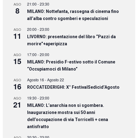
21:00
-
23:30
AGO
8
MILANO: Nottefanta, rassegna di cinema fino
all’alba contro sgomberi e speculazioni
20:00
-
23:00
AGO
11
LIVORNO: presentazione del libro “Pazzi da
morire”+aperipizza
17:00
-
20:00
AGO
15
MILANO: Presidio F-estivo sotto il Comune
“Occupiamoci di Milano”
Agosto 16
-
Agosto 22
AGO
16
ROCCATEDERIGHI: X° FestivalSedicid’Agosto
19:30
-
23:00
AGO
21
MILANO: L’anarchia non si sgombera.
Inaugurazione mostra sui 50 anni
dell’occupazione di via Torricelli + cena
antisfratto
20:30
-
23:00
AGO