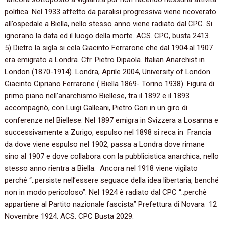
politica. Nel 1933 affetto da paralisi progressiva viene ricoverato
all’ospedale a Biella, nello stesso anno viene radiato dal CPC. Si
ignorano la data ed il luogo della morte. ACS. CPC, busta 2413.
5) Dietro la sigla si cela Giacinto Ferrarone che dal 1904 al 1907
era emigrato a Londra. Cfr. Pietro Dipaola. Italian Anarchist in
London (1870-1914). Londra, Aprile 2004, University of London.
Giacinto Cipriano Ferrarone ( Biella 1869- Torino 1938). Figura di
primo piano nell’anarchismo Biellese, tra il 1892 e il 1893
accompagnò, con Luigi Galleani, Pietro Gori in un giro di
conferenze nel Biellese. Nel 1897 emigra in Svizzera a Losanna e
successivamente a Zurigo, espulso nel 1898 si reca in Francia
da dove viene espulso nel 1902, passa a Londra dove rimane
sino al 1907 e dove collabora con la pubblicistica anarchica, nello
stesso anno rientra a Biella. Ancora nel 1918 viene vigilato
perché “..persiste nell’essere seguace della idea libertaria, benché
non in modo pericoloso”. Nel 1924 è radiato dal CPC “..perchè
appartiene al Partito nazionale fascista” Prefettura di Novara 12
Novembre 1924. ACS. CPC Busta 2029.