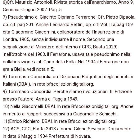
6)Cfr. Maurizio Antonioli. Rivista storica dell’anarchismo. Anno 9.
Gennaio-Giugno 2002. Pag. 5.
7) Pseudonimo di Giacinto Cipriano Ferrarone. Cfr. Pietro Dipaola,
op. cit. pag 201. Anche Leonardo Bettini, op. cit. Vol. II a pag 159
cita Giacomino Giacomini, collaboratore de l’Insurrezione di
Londra, 1905, senza individuarne il nome. Secondo una
segnalazione al Ministero dell’interno ( CPC, Busta 2029)
nell’ottobre del 1903, il Ferrarone, usava tale pseudonimo nella
collaborazione a il Grido della Folla. Nel 1904 il Ferrarone non
era a Biella, vedi nota n 5.
8) Tommaso Concordia cfr. Dizionario Biografico degli anarchici
Italiani (DBAI). In rete bfscollezionidigitali.org.
9) Tommaso Concordia. Perché siamo rivoluzionari. III Edizione
presso l’autore. Arma di Taggia 1949.
10) Nella Giacomelli. DBAI. In rete Bfscollezionidigitali.org. Anche
in merito ai rapporti successivi tra Giacomelli e Schicchi.
11)Enrico Richiero. DBAI. In rete Bfscollezionidigitali.org.
12) ACS. CPC. Busta 2413 a nome Gilone Severino. Documento
in data 6 Maggio 1904 Prefettura di Novara.