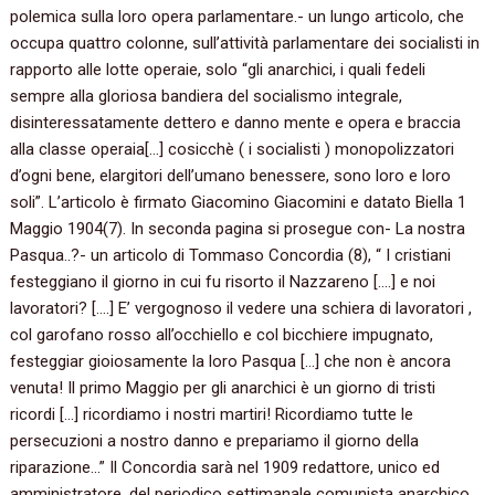
polemica sulla loro opera parlamentare.- un lungo articolo, che
occupa quattro colonne, sull’attività parlamentare dei socialisti in
rapporto alle lotte operaie, solo “gli anarchici, i quali fedeli
sempre alla gloriosa bandiera del socialismo integrale,
disinteressatamente dettero e danno mente e opera e braccia
alla classe operaia[…] cosicchè ( i socialisti ) monopolizzatori
d’ogni bene, elargitori dell’umano benessere, sono loro e loro
soli”. L’articolo è firmato Giacomino Giacomini e datato Biella 1
Maggio 1904(7). In seconda pagina si prosegue con- La nostra
Pasqua..?- un articolo di Tommaso Concordia (8), “ I cristiani
festeggiano il giorno in cui fu risorto il Nazzareno [….] e noi
lavoratori? [….] E’ vergognoso il vedere una schiera di lavoratori ,
col garofano rosso all’occhiello e col bicchiere impugnato,
festeggiar gioiosamente la loro Pasqua […] che non è ancora
venuta! Il primo Maggio per gli anarchici è un giorno di tristi
ricordi […] ricordiamo i nostri martiri! Ricordiamo tutte le
persecuzioni a nostro danno e prepariamo il giorno della
riparazione…” Il Concordia sarà nel 1909 redattore, unico ed
amministratore, del periodico settimanale comunista anarchico