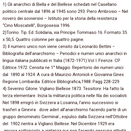
1) Gli anarchici di Biella e del Biellese schedati nel Casellario
politico centrale dal 1896 al 1945 sono 293. Piero Ambrosio – Nel
novero dei sovversivi – Istituto per la storia della resistenza
“Cino Moscatelli”, Borgosesia 1996.
2)Torino. Tip. Ed. Solidaria, via Principe Tommaso 16. Formato 35
x 50,5. Quattro colonne per quattro pagine.
3) Il numero unico non viene censito da Leonardo Bettini –
Bibliografia dell’anarchismo – Periodici e numeri unici anarchici in
lingua italiana pubblicati in Italia (1872-1971).Vol I. Firenze. CP
Editrice 1972. Censita ne 1° Maggio. Repertorio dei numeri unici
dal 1890 al 1924. A cura di Maurizio Antonioli e Giovanna Ginex.
Regione Lombardia. Editrice Bibliografica,1988. Pagg 228-229.
4) Severino Gilone. Vigliano Biellese 1873. Tessitore. Ha fatto la
terza elementare. Inizia la militanza politica nelle fila dei socialisti.
Nel 1898 emigrò in Svizzera a Losanna, l’anno successivo si
trasferì a Ginevra dove aderì all’anarchismo facendo parte di un
gruppo denominato Germinal , espulso dalla Svizzera nell’Ottobre
del 1902 rientra a Vigliano Biellese. Nel Dicembre 1929 era
ancora sottoposto a vigilanza pur non facendo nessuna attività