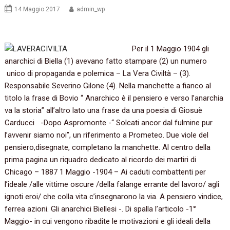
14 Maggio 2017
admin_wp
Per il 1 Maggio 1904 gli
anarchici di Biella (1) avevano fatto stampare (2) un numero
unico di propaganda e polemica – La Vera Civiltà – (3).
Responsabile Severino Gilone (4). Nella manchette a fianco al
titolo la frase di Bovio “ Anarchico è il pensiero e verso l’anarchia
va la storia” all’altro lato una frase da una poesia di Giosuè
Carducci -Dopo Aspromonte -“ Solcati ancor dal fulmine pur
l’avvenir siamo noi”, un riferimento a Prometeo. Due viole del
pensiero,disegnate, completano la manchette. Al centro della
prima pagina un riquadro dedicato al ricordo dei martiri di
Chicago – 1887 1 Maggio -1904 – Ai caduti combattenti per
l’ideale /alle vittime oscure /della falange errante del lavoro/ agli
ignoti eroi/ che colla vita c’insegnarono la via. A pensiero vindice,
ferrea azioni. Gli anarchici Biellesi -. Di spalla l’articolo -1°
Maggio- in cui vengono ribadite le motivazioni e gli ideali della