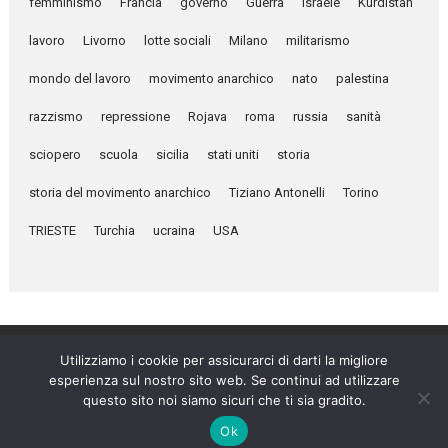
femminismo
Francia
governo
Guerra
israele
Kurdistan
lavoro
Livorno
lotte sociali
Milano
militarismo
mondo del lavoro
movimento anarchico
nato
palestina
razzismo
repressione
Rojava
roma
russia
sanità
sciopero
scuola
sicilia
stati uniti
storia
storia del movimento anarchico
Tiziano Antonelli
Torino
TRIESTE
Turchia
ucraina
USA
Utilizziamo i cookie per assicurarci di darti la migliore
esperienza sul nostro sito web. Se continui ad utilizzare
Umanità Nova © 2026
questo sito noi siamo sicuri che ti sia gradito.
Settimanale anarchico fondato nel 1920 da Errico Malatesta
Ok