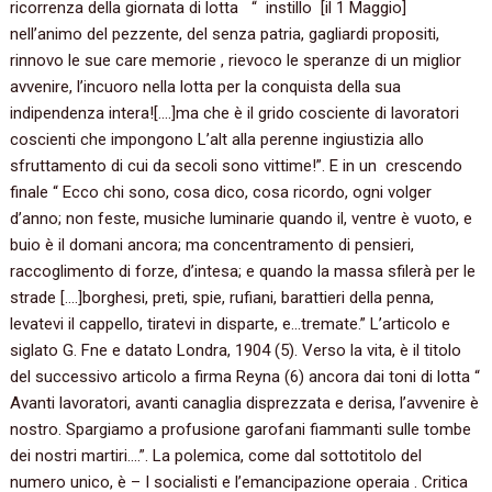
ricorrenza della giornata di lotta “ instillo [il 1 Maggio]
nell’animo del pezzente, del senza patria, gagliardi propositi,
rinnovo le sue care memorie , rievoco le speranze di un miglior
avvenire, l’incuoro nella lotta per la conquista della sua
indipendenza intera![….]ma che è il grido cosciente di lavoratori
coscienti che impongono L’alt alla perenne ingiustizia allo
sfruttamento di cui da secoli sono vittime!”. E in un crescendo
finale “ Ecco chi sono, cosa dico, cosa ricordo, ogni volger
d’anno; non feste, musiche luminarie quando il, ventre è vuoto, e
buio è il domani ancora; ma concentramento di pensieri,
raccoglimento di forze, d’intesa; e quando la massa sfilerà per le
strade [….]borghesi, preti, spie, rufiani, barattieri della penna,
levatevi il cappello, tiratevi in disparte, e…tremate.” L’articolo e
siglato G. Fne e datato Londra, 1904 (5). Verso la vita, è il titolo
del successivo articolo a firma Reyna (6) ancora dai toni di lotta “
Avanti lavoratori, avanti canaglia disprezzata e derisa, l’avvenire è
nostro. Spargiamo a profusione garofani fiammanti sulle tombe
dei nostri martiri….”. La polemica, come dal sottotitolo del
numero unico, è – I socialisti e l’emancipazione operaia . Critica