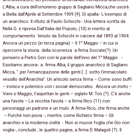
L’Alba, a cura dell’omonimo gruppo di Sagliano Micca,che uscirà
a Biella dall’Aprile al Settembre 1909 (9). Di spalla- L’esempio di
un anarchico. Il rifiuto di Paolo Schicchi-. Una lettera scritta da
Nella G. e ripresa Dall’Italia del Popolo, (10) in merito al
comportamento tenuto da Schicchi in carcere dal 1893 al 1904.
Ancora un pezzo (in terza pagina) – Il 1° Maggio – in cui si
ripercorre la storia della ricorrenza a firma Socrate(?). Un
pensiero a Pietro Gori con le parole dell’inno del 1° Maggio . -
Esistiamo ancora- a firma Alba, il gruppo anarchico di Sagliano
Micca, “..per l’emancipazione delle genti […] sotto l’immacolato
vessillo dell’Anarchia”. Un articolo senza firma – Come sono buffi
– ironico e polemico con i social-democratici. Ancora un invito –
Vieni o Maggio, t’aspettan le genti – siglato M. Ton (?). C’è anche
una favola – La vecchia favola – a firma Rico (11) con
personaggi un padrone e un mulo. A firma Rico, che firma anche
– Purché non piova -, mentre, come Richiero firma – Gli
anarchici e la moderna civiltà -. Non si muove foglia che Dio non
voglia-, conclude , le quattro pagine, a firma D. Malagoli (?). Il