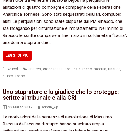
Nella notte tra venerdì e sabato la Digos ha perquisito le
abitazioni di quattro compagni e compagne della Federazione
Anarchica Torinese. Sono stati sequestrati cellulari, computer,
abiti. Le perquisizioni sono state disposte dal PM Rinaudo, che
sta indagando per diffamazione e imbrattamento. Nel mirino di
Rinaudo le scritte comparse a fine marzo in solidarietà a “Laura”,
una donna stuprata due…
LEGGI DI PIÙ
,
,
,
,
,
Articoli
anarres
croce rossa
non una di meno
raccuia
rinaudo
,
stupro
Torino
Uno stupratore e la giudice che lo protegge:
scritte al tribunale e alla CRI
28 Marzo 2017
admin_wp
Le motivazioni della sentenza di assoluzione di Massimo
Raccuia dall’accusa di stupro hanno suscitato ampia