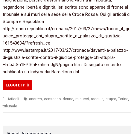
indignazione, perché trasformano la vittima in imputata,
negandone libertà e dignità. Ieri scritte sono apparse di fronte al
tribunale e sui muri della sede della Croce Rossa. Qui gli articoli di
Stampa e Repubblica.
http://torino.repubblica.it/cronaca/2017/03/27/news/torino_il_gi
udice_protegge_chi_stupra_scritte_a_palazzo_di_giustizia-
161540634/?refresh_ce
http://www.lastampa.it/2017/03/27/cronaca/davanti-a-palazzo-
di-giustizia-scritte-contro-il-giudice-protegge-chi-stupra-
HmbJtSn1FPf6hFxahemJgN/pagina.html Di seguito un testo
pubblicato su Indymedia Barcellona dal…
LEGGI DI PIÙ
,
,
,
,
,
,
,
Articoli
anarres
consenso
donne
minucci
raccuia
stupro
Torino
tribunale
Eventi in programma