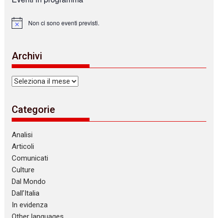
Non ci sono eventi previsti.
N
o
t
i
Archivi
c
e
Archivi
Categorie
Analisi
Articoli
Comunicati
Culture
Dal Mondo
Dall’Italia
In evidenza
Other languages