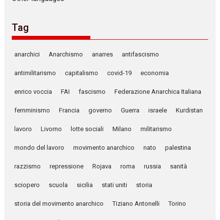
Tag
anarchici
Anarchismo
anarres
antifascismo
antimilitarismo
capitalismo
covid-19
economia
enrico voccia
FAI
fascismo
Federazione Anarchica Italiana
femminismo
Francia
governo
Guerra
israele
Kurdistan
lavoro
Livorno
lotte sociali
Milano
militarismo
mondo del lavoro
movimento anarchico
nato
palestina
razzismo
repressione
Rojava
roma
russia
sanità
sciopero
scuola
sicilia
stati uniti
storia
storia del movimento anarchico
Tiziano Antonelli
Torino