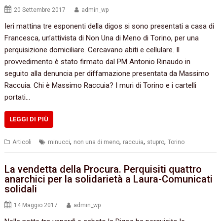
20 Settembre 2017
admin_wp
Ieri mattina tre esponenti della digos si sono presentati a casa di
Francesca, un’attivista di Non Una di Meno di Torino, per una
perquisizione domiciliare. Cercavano abiti e cellulare. Il
provvedimento è stato firmato dal PM Antonio Rinaudo in
seguito alla denuncia per diffamazione presentata da Massimo
Raccuia. Chi è Massimo Raccuia? I muri di Torino e i cartelli
portati…
LEGGI DI PIÙ
,
,
,
,
Articoli
minucci
non una di meno
raccuia
stupro
Torino
La vendetta della Procura. Perquisiti quattro
anarchici per la solidarietà a Laura-Comunicati
solidali
14 Maggio 2017
admin_wp