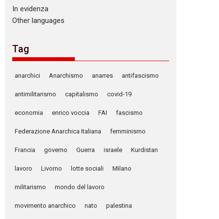
In evidenza
Other languages
Tag
anarchici
Anarchismo
anarres
antifascismo
antimilitarismo
capitalismo
covid-19
economia
enrico voccia
FAI
fascismo
Federazione Anarchica Italiana
femminismo
Francia
governo
Guerra
israele
Kurdistan
lavoro
Livorno
lotte sociali
Milano
militarismo
mondo del lavoro
movimento anarchico
nato
palestina