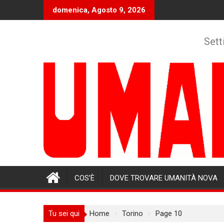
Skip
domenica, Agosto 9, 2026
to
content
Sett
COS’È
DOVE TROVARE UMANITÀ NOVA
Tu sei qui
Home
Torino
Page 10