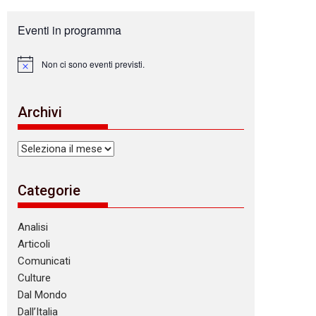
Eventi in programma
Non ci sono eventi previsti.
N
o
t
i
Archivi
c
e
Archivi
Categorie
Analisi
Articoli
Comunicati
Culture
Dal Mondo
Dall’Italia