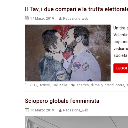
Il Tav, i due compari e la truffa elettoral
14 Marzo 2019
Redazione_web
Un tira
Valenti
copione 
vediamo 
società
LEGGI 
,
,
,
,
,
2019
Articoli
Dall'Italia
anarres
di maio
grandi opere
s
Sciopero globale femminista
10 Marzo 2019
Redazione_web