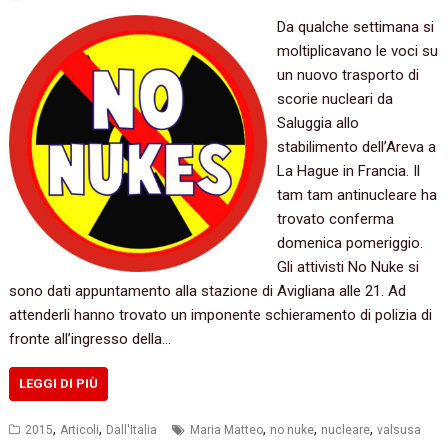
‬Da qualche settimana si
moltiplicavano le voci su
un nuovo trasporto di
scorie nucleari da
Saluggia allo
stabilimento dell’Areva a
La Hague in Francia.‭ ‬Il
tam tam antinucleare ha
trovato conferma
domenica pomeriggio.‭
‬Gli attivisti No Nuke si
sono dati appuntamento alla stazione di Avigliana alle‭ ‬21.‭ Ad
attenderli hanno trovato un imponente schieramento di polizia di
fronte all’ingresso della…
LEGGI DI PIÙ
,
,
,
,
,
2015
Articoli
Dall'Italia
Maria Matteo
no nuke
nucleare
valsusa