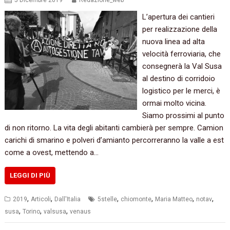
5 Dicembre 2019
Redazione_web
L’apertura dei cantieri
per realizzazione della
nuova linea ad alta
velocità ferroviaria, che
consegnerà la Val Susa
al destino di corridoio
logistico per le merci, è
ormai molto vicina.
Siamo prossimi al punto
di non ritorno. La vita degli abitanti cambierà per sempre. Camion
carichi di smarino e polveri d’amianto percorreranno la valle a est
come a ovest, mettendo a…
LEGGI DI PIÙ
,
,
,
,
,
,
2019
Articoli
Dall'Italia
5stelle
chiomonte
Maria Matteo
notav
,
,
,
susa
Torino
valsusa
venaus