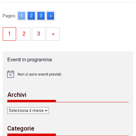
Pages:
1
2
3
»
1
2
3
»
Eventi in programma
Non ci sono eventi previsti.
N
o
t
i
Archivi
c
e
Archivi
Categorie