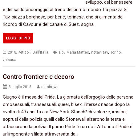
sviluppo, del benessere
e del saldo ancoraggio al treno del primo mondo. La piazza Si
Tav, piazza borghese, per bene, torinese, che si alimenta del
ricordo di Cavour e del canale di Suez, sogna…
LEGGI DI PIÙ
,
,
,
,
,
,
,
2018
Articoli
Dall'Italia
alpi
Maria Matteo
notav
tav
Torino
valsusa
Contro frontiere e decoro
8 Luglio 2018
admin_wp
Giugno è il mese del Pride. La giornata dell’orgoglio delle persone
omosessuali, transessuali, queer, bisex, intersex nasce dopo la
rivolta di 49 anni fa a a New York. Stanch* di violenze, irrisioni,
soprusi della polizia quelli dello Stonewall alzarono la testa e
attaccarono la polizia. Il primo Pride fu un riot. A Torino il Pride è
un’imponente sfilata attraversata da…