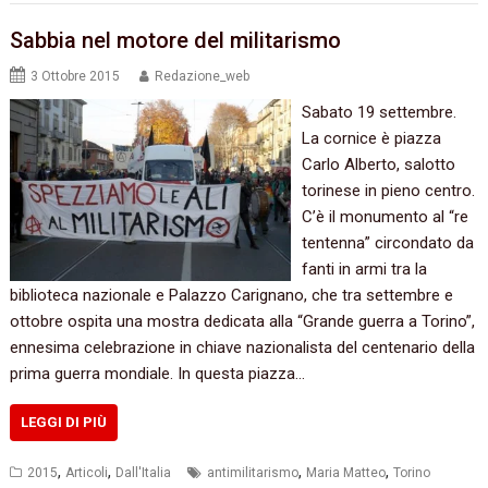
Sabbia nel motore del militarismo
3 Ottobre 2015
Redazione_web
‬Sabato‭ ‬19‭ ‬settembre.‭
‬La cornice è piazza
Carlo Alberto,‭ ‬salotto
torinese in pieno centro.‭
‬C’è il monumento al‭ “‬re
tentenna‭” ‬circondato da
fanti in armi tra la
biblioteca nazionale e Palazzo Carignano,‭ ‬che tra settembre e
ottobre ospita una mostra dedicata alla‭ “‬Grande guerra a Torino‭”‬,‭
‬ennesima celebrazione in chiave nazionalista del centenario della
prima guerra mondiale.‭ ‬In questa piazza…
LEGGI DI PIÙ
,
,
,
,
2015
Articoli
Dall'Italia
antimilitarismo
Maria Matteo
Torino