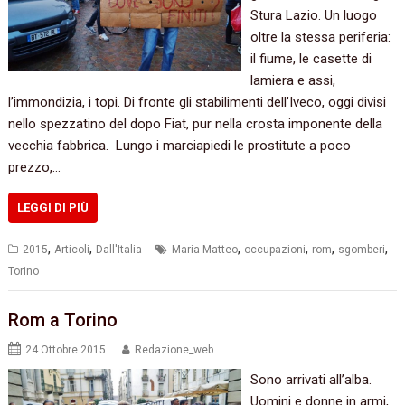
Stura Lazio.‭ ‬Un luogo
oltre la stessa periferia:‭
‬il fiume,‭ ‬le casette di
lamiera e assi,‭
‬l’immondizia,‭ ‬i topi.‭ ‬Di fronte gli stabilimenti dell’Iveco,‭ ‬oggi divisi
nello spezzatino del dopo Fiat,‭ ‬pur nella crosta imponente della
vecchia fabbrica.‭ ‬ Lungo i marciapiedi le prostitute a poco
prezzo,‭…
LEGGI DI PIÙ
,
,
,
,
,
,
2015
Articoli
Dall'Italia
Maria Matteo
occupazioni
rom
sgomberi
Torino
Rom a Torino
24 Ottobre 2015
Redazione_web
Sono arrivati all’alba.‭
‬Uomini e donne in armi,‭