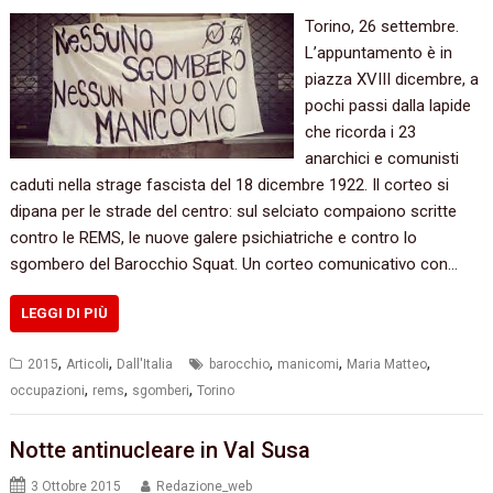
Torino,‭ ‬26‭ ‬settembre.‭
‬L’appuntamento è in
piazza XVIII dicembre,‭ ‬a
pochi passi dalla lapide
che ricorda i‭ ‬23‭
‬anarchici e comunisti
caduti nella strage fascista del‭ ‬18‭ ‬dicembre‭ ‬1922.‭ ‬Il‭ ‬corteo si
dipana per le strade del centro: sul selciato compaiono scritte
contro le REMS, le nuove galere psichiatriche e contro lo
sgombero del Barocchio Squat. Un corteo comunicativo con…
LEGGI DI PIÙ
,
,
,
,
,
2015
Articoli
Dall'Italia
barocchio
manicomi
Maria Matteo
,
,
,
occupazioni
rems
sgomberi
Torino
Notte antinucleare in Val Susa‭
3 Ottobre 2015
Redazione_web