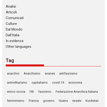
Analisi
Articoli
Comunicati
Culture
Dal Mondo
Dall’Italia
In evidenza
Other languages
Tag
anarchici
Anarchismo
anarres
antifascismo
antimilitarismo
capitalismo
covid-19
economia
enrico voccia
FAI
fascismo
Federazione Anarchica Italiana
femminismo
Francia
governo
Guerra
israele
Kurdistan