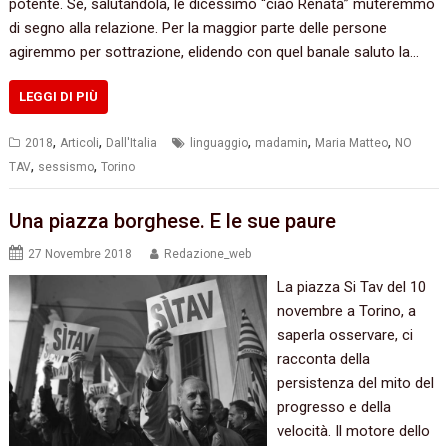
potente. Se, salutandola, le dicessimo “ciao Renata” muteremmo
di segno alla relazione. Per la maggior parte delle persone
agiremmo per sottrazione, elidendo con quel banale saluto la…
LEGGI DI PIÙ
,
,
,
,
,
2018
Articoli
Dall'Italia
linguaggio
madamin
Maria Matteo
NO
,
,
TAV
sessismo
Torino
Una piazza borghese. E le sue paure
27 Novembre 2018
Redazione_web
La piazza Si Tav del 10
novembre a Torino, a
saperla osservare, ci
racconta della
persistenza del mito del
progresso e della
velocità. Il motore dello