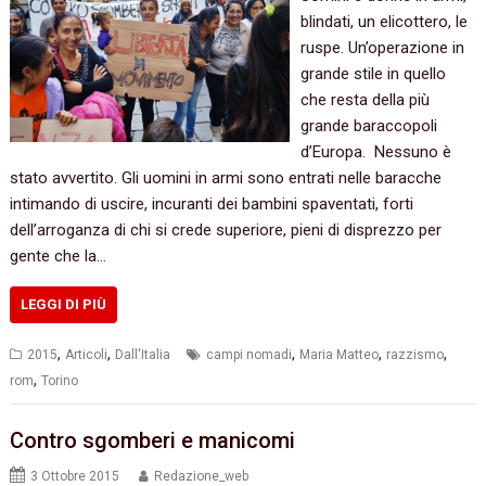
‬blindati,‭ ‬un elicottero,‭ ‬le
ruspe.‭ ‬Un’operazione in
grande stile in quello
che resta della più
grande baraccopoli
d’Europa.‭ ‬ Nessuno è
stato avvertito.‭ ‬Gli uomini in armi sono entrati nelle baracche
intimando di uscire,‭ ‬incuranti dei bambini spaventati,‭ ‬forti
dell’arroganza di chi si crede superiore,‭ ‬pieni di disprezzo per
gente che la…
LEGGI DI PIÙ
,
,
,
,
,
2015
Articoli
Dall'Italia
campi nomadi
Maria Matteo
razzismo
,
rom
Torino
Contro sgomberi e manicomi
3 Ottobre 2015
Redazione_web