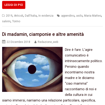
LEGGI DI PIÙ
,
,
,
,
,
,
2019
Articoli
Dall'Italia
In evidenza
appendino
asilo
Maria Matteo
,
salvini
Torino
Di madamin, ciamponie e altre amenità
22 Dicembre 2018
Redazione_web
Dire è fare. L’agire
comunicativo è
intrinsecamente politico.
Persino quando
incontriamo nostra
madre e le diciamo
“ciao mamma”
raccontiamo di noi e
della cultura in cui
siamo immersi, narriamo una relazione particolare, specifica,