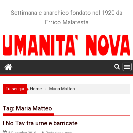
Skip
to
Settimanale anarchico fondato nel 1920 da
content
Errico Malatesta
Tu sei qui
Home
Maria Matteo
Tag:
Maria Matteo
I No Tav tra urne e barricate