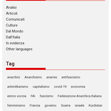
Analisi
Articoli
Comunicati
Culture
Dal Mondo
Dall’Italia
In evidenza
Other languages
Tag
anarchici
Anarchismo
anarres
antifascismo
antimilitarismo
capitalismo
covid-19
economia
enrico voccia
FAI
fascismo
Federazione Anarchica Italiana
femminismo
Francia
governo
Guerra
israele
Kurdistan