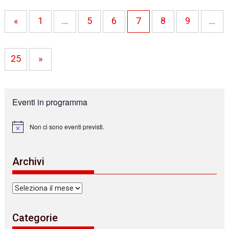
«
1
…
5
6
7
8
9
…
25
»
Eventi in programma
Non ci sono eventi previsti.
N
o
t
i
Archivi
c
e
Archivi
Categorie