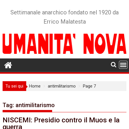
Skip
to
Settimanale anarchico fondato nel 1920 da
content
Errico Malatesta
Tu sei qui
Home
antimilitarismo
Page 7
Tag:
antimilitarismo
NISCEMI: Presidio contro il Muos e la
guerra