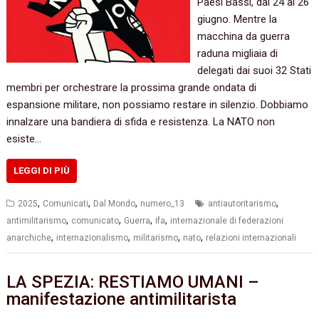
Paesi Bassi, dal 24 al 26
giugno. Mentre la
macchina da guerra
raduna migliaia di
delegati dai suoi 32 Stati
membri per orchestrare la prossima grande ondata di
espansione militare, non possiamo restare in silenzio. Dobbiamo
innalzare una bandiera di sfida e resistenza. La NATO non
esiste…
LEGGI DI PIÙ
,
,
,
,
2025
Comunicati
Dal Mondo
numero_13
antiautoritarismo
,
,
,
,
antimilitarismo
comunicato
Guerra
ifa
internazionale di federazioni
,
,
,
,
anarchiche
internazionalismo
militarismo
nato
relazioni internazionali
LA SPEZIA: RESTIAMO UMANI –
manifestazione antimilitarista