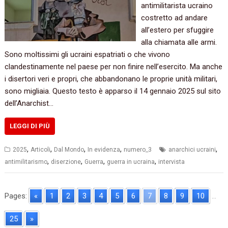
antimilitarista ucraino
costretto ad andare
all’estero per sfuggire
alla chiamata alle armi.
Sono moltissimi gli ucraini espatriati o che vivono
clandestinamente nel paese per non finire nell’esercito. Ma anche
i disertori veri e propri, che abbandonano le proprie unità militari,
sono migliaia. Questo testo è apparso il 14 gennaio 2025 sul sito
dell’Anarchist…
LEGGI DI PIÙ
,
,
,
,
,
2025
Articoli
Dal Mondo
In evidenza
numero_3
anarchici ucraini
,
,
,
,
antimilitarismo
diserzione
Guerra
guerra in ucraina
intervista
Pages:
«
1
2
3
4
5
6
7
8
9
10
...
25
»