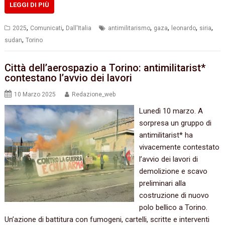
LEGGI DI PIÙ
,
,
,
,
,
,
2025
Comunicati
Dall'Italia
antimilitarismo
gaza
leonardo
siria
,
sudan
Torino
Città dell’aerospazio a Torino: antimilitarist*
contestano l’avvio dei lavori
10 Marzo 2025
Redazione_web
Lunedì 10 marzo. A
sorpresa un gruppo di
antimilitarist* ha
vivacemente contestato
l’avvio dei lavori di
demolizione e scavo
preliminari alla
costruzione di nuovo
polo bellico a Torino.
Un’azione di battitura con fumogeni, cartelli, scritte e interventi