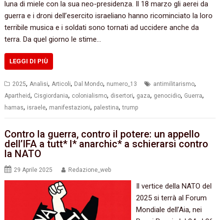
luna di miele con la sua neo-presidenza. Il 18 marzo gli aerei da
guerra e i droni dell’esercito israeliano hanno ricominciato la loro
terribile musica e i soldati sono tornati ad uccidere anche da
terra. Da quel giorno le stime…
LEGGI DI PIÙ
,
,
,
,
,
2025
Analisi
Articoli
Dal Mondo
numero_13
antimilitarismo
,
,
,
,
,
,
,
Apartheid
Cisgiordania
colonialismo
disertori
gaza
genocidio
Guerra
,
,
,
,
hamas
israele
manifestazioni
palestina
trump
Contro la guerra, contro il potere: un appello
dell’IFA a tutt* l* anarchic* a schierarsi contro
la NATO
29 Aprile 2025
Redazione_web
Il vertice della NATO del
2025 si terrà al Forum
Mondiale dell’Aia, nei