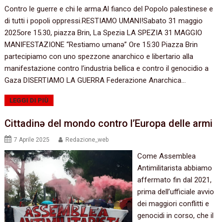
Contro le guerre e chi le arma.Al fianco del Popolo palestinese e
di tutti i popoli oppressi.RESTIAMO UMANI!Sabato 31 maggio
2025ore 15.30, piazza Brin, La Spezia LA SPEZIA 31 MAGGIO
MANIFESTAZIONE “Restiamo umanə” Ore 15:30 Piazza Brin
partecipiamo con uno spezzone anarchico e libertario alla
manifestazione contro l’industria bellica e contro il genocidio a
Gaza DISERTIAMO LA GUERRA Federazione Anarchica…
LEGGI DI PIÙ
Cittadinə del mondo contro l’Europa delle armi
7 Aprile 2025
Redazione_web
Come Assemblea
Antimilitarista abbiamo
affermato fin dal 2021,
prima dell’ufficiale avvio
dei maggiori conflitti e
genocidi in corso, che il