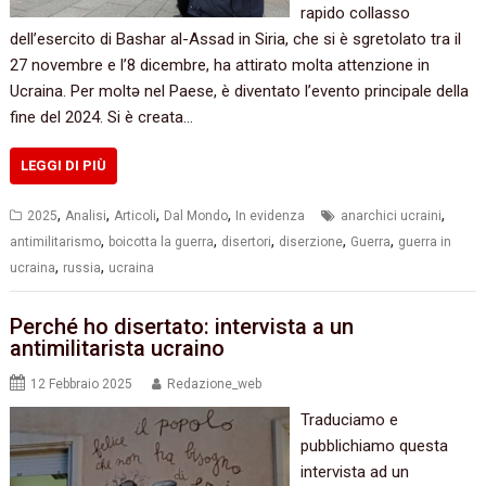
rapido collasso
dell’esercito di Bashar al-Assad in Siria, che si è sgretolato tra il
27 novembre e l’8 dicembre, ha attirato molta attenzione in
Ucraina. Per moltə nel Paese, è diventato l’evento principale della
fine del 2024. Si è creata…
LEGGI DI PIÙ
,
,
,
,
,
2025
Analisi
Articoli
Dal Mondo
In evidenza
anarchici ucraini
,
,
,
,
,
antimilitarismo
boicotta la guerra
disertori
diserzione
Guerra
guerra in
,
,
ucraina
russia
ucraina
Perché ho disertato: intervista a un
antimilitarista ucraino
12 Febbraio 2025
Redazione_web
Traduciamo e
pubblichiamo questa
intervista ad un