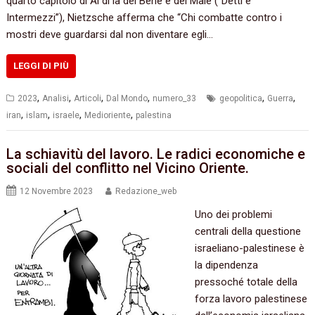
quarto capitolo di Al di là del Bene e del Male (“Detti e
Intermezzi”), Nietzsche afferma che “Chi combatte contro i
mostri deve guardarsi dal non diventare egli…
LEGGI DI PIÙ
,
,
,
,
,
,
2023
Analisi
Articoli
Dal Mondo
numero_33
geopolitica
Guerra
,
,
,
,
iran
islam
israele
Medioriente
palestina
La schiavitù del lavoro. Le radici economiche e
sociali del conflitto nel Vicino Oriente.
12 Novembre 2023
Redazione_web
Uno dei problemi
centrali della questione
israeliano-palestinese è
la dipendenza
pressoché totale della
forza lavoro palestinese