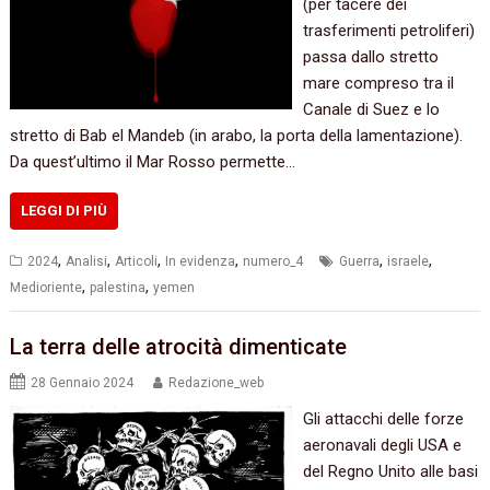
(per tacere dei
trasferimenti petroliferi)
passa dallo stretto
mare compreso tra il
Canale di Suez e lo
stretto di Bab el Mandeb (in arabo, la porta della lamentazione).
Da quest’ultimo il Mar Rosso permette…
LEGGI DI PIÙ
,
,
,
,
,
,
2024
Analisi
Articoli
In evidenza
numero_4
Guerra
israele
,
,
Medioriente
palestina
yemen
La terra delle atrocità dimenticate
28 Gennaio 2024
Redazione_web
Gli attacchi delle forze
aeronavali degli USA e
del Regno Unito alle basi