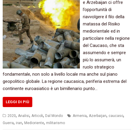
e Arzebaijan ci offre
l’opportunità di
riavvolgere il filo della
matassa del Risiko
mediorientale ed in
particolare nella regione
del Caucaso, che sta
assumendo e sempre
più lo assumerà, un
ruolo strategico
fondamentale, non solo a livello locale ma anche sul piano
geopolitico globale. La regione caucasica, periferia estrema del
continente euroasiatico è un bimillenario punto…
LEGGI DI PIÙ
,
,
,
,
,
,
2020
Analisi
Articoli
Dal Mondo
Armenia
Azerbaijan
caucaso
,
,
,
Guerra
iran
Medioriente
militarismo