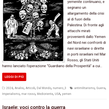
yemenite continuano, e
segnano un
allargamento della crisi
al di fuori della
Palestina. Di fronte agli
attacchi mirati
provenienti dallo Yemen
del Nord nei confronti di
navi israeliane o dirette
in porti israeliani nel Mar
Rosso, gli Stati Uniti
hanno lanciato l’operazione “Guardiano della Prosperità” a cui…
LEGGI DI PIÙ
,
,
,
,
,
,
2024
Analisi
Articoli
Dal Mondo
numero_3
antimilitarismo
Guerra
,
,
,
,
Imperialismo
mar rosso
Medioriente
USA
yemen
Israele: voci contro la guerra