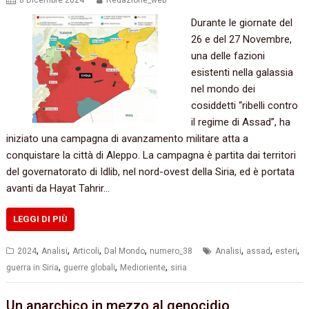
8 Dicembre 2024
Redazione_web
Durante le giornate del
26 e del 27 Novembre,
una delle fazioni
esistenti nella galassia
nel mondo dei
cosiddetti “ribelli contro
il regime di Assad”, ha
iniziato una campagna di avanzamento militare atta a
conquistare la città di Aleppo. La campagna è partita dai territori
del governatorato di Idlib, nel nord-ovest della Siria, ed è portata
avanti da Hayat Tahrir…
LEGGI DI PIÙ
,
,
,
,
,
,
,
2024
Analisi
Articoli
Dal Mondo
numero_38
Analisi
assad
esteri
,
,
,
guerra in Siria
guerre globali
Medioriente
siria
Un anarchico in mezzo al genocidio