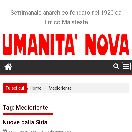
Skip
to
Settimanale anarchico fondato nel 1920 da
content
Errico Malatesta
Tu sei qui
Home
Medioriente
Tag:
Medioriente
Nuove dalla Siria