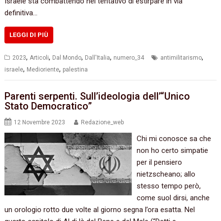
Israele sta combattendo nel tentativo di estirpare in via
definitiva…
LEGGI DI PIÙ
,
,
,
,
,
2023
Articoli
Dal Mondo
Dall'Italia
numero_34
antimilitarismo
,
,
israele
Medioriente
palestina
Parenti serpenti. Sull’ideologia dell’“Unico
Stato Democratico”
12 Novembre 2023
Redazione_web
Chi mi conosce sa che
non ho certo simpatie
per il pensiero
nietzscheano; allo
stesso tempo però,
come suol dirsi, anche
un orologio rotto due volte al giorno segna l’ora esatta. Nel