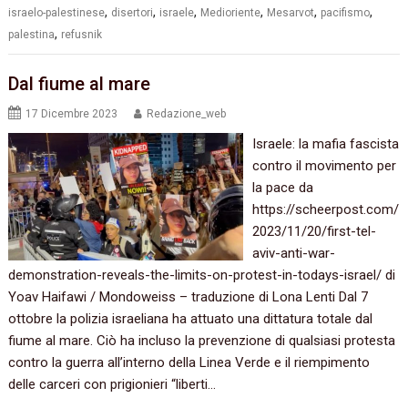
,
,
,
,
,
,
israelo-palestinese
disertori
israele
Medioriente
Mesarvot
pacifismo
,
palestina
refusnik
Dal fiume al mare
17 Dicembre 2023
Redazione_web
Israele: la mafia fascista
contro il movimento per
la pace da
https://scheerpost.com/
2023/11/20/first-tel-
aviv-anti-war-
demonstration-reveals-the-limits-on-protest-in-todays-israel/ di
Yoav Haifawi / Mondoweiss – traduzione di Lona Lenti Dal 7
ottobre la polizia israeliana ha attuato una dittatura totale dal
fiume al mare. Ciò ha incluso la prevenzione di qualsiasi protesta
contro la guerra all’interno della Linea Verde e il riempimento
delle carceri con prigionieri “liberti…