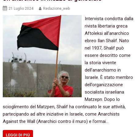
21 Luglio 2024
Redazione_web
Intervista condotta dalla
rivista libertaria greca
Aftoleksi all’anarchico
ebreo Ilan Shalif. Nato
nel 1937, Shalif può
essere descritto come
la storia vivente
dell’anarchismo in
Israele. È stato membro
dell’organizzazione
socialista israeliana
Matzepn. Dopo lo
scioglimento del Matzpen, Shalif ha continuato le sue attività,
partecipando ad altre iniziative in Israele, come Anarchists
Against the Wall (Anarchici contro il muro) e l’ormai…
LEGGI DI PIÙ