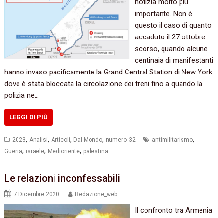
notizia molto più
importante. Non è
questo il caso di quanto
accaduto il 27 ottobre
scorso, quando alcune
centinaia di manifestanti
hanno invaso pacificamente la Grand Central Station di New York
dove è stata bloccata la circolazione dei treni fino a quando la
polizia ne…
LEGGI DI PIÙ
,
,
,
,
,
2023
Analisi
Articoli
Dal Mondo
numero_32
antimilitarismo
,
,
,
Guerra
israele
Medioriente
palestina
Le relazioni inconfessabili
7 Dicembre 2020
Redazione_web
Il confronto tra Armenia