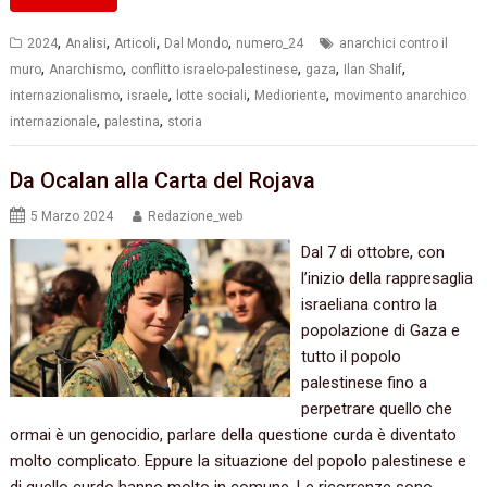
,
,
,
,
2024
Analisi
Articoli
Dal Mondo
numero_24
anarchici contro il
,
,
,
,
,
muro
Anarchismo
conflitto israelo-palestinese
gaza
Ilan Shalif
,
,
,
,
internazionalismo
israele
lotte sociali
Medioriente
movimento anarchico
,
,
internazionale
palestina
storia
Da Ocalan alla Carta del Rojava
5 Marzo 2024
Redazione_web
Dal 7 di ottobre, con
l’inizio della rappresaglia
israeliana contro la
popolazione di Gaza e
tutto il popolo
palestinese fino a
perpetrare quello che
ormai è un genocidio, parlare della questione curda è diventato
molto complicato. Eppure la situazione del popolo palestinese e