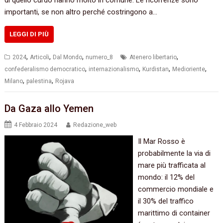
di quello curdo hanno molto in comune. Le ricorrenze sono
importanti, se non altro perché costringono a…
LEGGI DI PIÙ
,
,
,
,
2024
Articoli
Dal Mondo
numero_8
Atenero libertario
,
,
,
,
confederalismo democratico
internazionalismo
Kurdistan
Medioriente
,
,
Milano
palestina
Rojava
Da Gaza allo Yemen
4 Febbraio 2024
Redazione_web
Il Mar Rosso è
probabilmente la via di
mare più trafficata al
mondo: il 12% del
commercio mondiale e
il 30% del traffico
marittimo di container