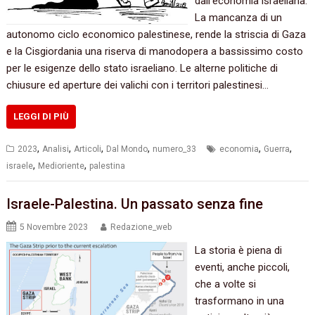
dall’economia israeliana.
La mancanza di un
autonomo ciclo economico palestinese, rende la striscia di Gaza
e la Cisgiordania una riserva di manodopera a bassissimo costo
per le esigenze dello stato israeliano. Le alterne politiche di
chiusure ed aperture dei valichi con i territori palestinesi…
LEGGI DI PIÙ
,
,
,
,
,
,
2023
Analisi
Articoli
Dal Mondo
numero_33
economia
Guerra
,
,
israele
Medioriente
palestina
Israele-Palestina. Un passato senza fine
5 Novembre 2023
Redazione_web
La storia è piena di
eventi, anche piccoli,
che a volte si
trasformano in una