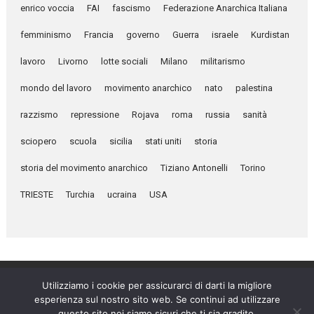
enrico voccia
FAI
fascismo
Federazione Anarchica Italiana
femminismo
Francia
governo
Guerra
israele
Kurdistan
lavoro
Livorno
lotte sociali
Milano
militarismo
mondo del lavoro
movimento anarchico
nato
palestina
razzismo
repressione
Rojava
roma
russia
sanità
sciopero
scuola
sicilia
stati uniti
storia
storia del movimento anarchico
Tiziano Antonelli
Torino
TRIESTE
Turchia
ucraina
USA
Utilizziamo i cookie per assicurarci di darti la migliore
esperienza sul nostro sito web. Se continui ad utilizzare
Umanità Nova © 2026
questo sito noi siamo sicuri che ti sia gradito.