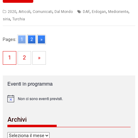
,
,
,
,
,
,
2020
Articoli
Comunicati
Dal Mondo
DAF
Erdogan
Medioriente
,
siria
Turchia
Pages:
1
2
»
1
2
»
Eventi in programma
Non ci sono eventi previsti.
N
o
t
i
Archivi
c
e
Archivi