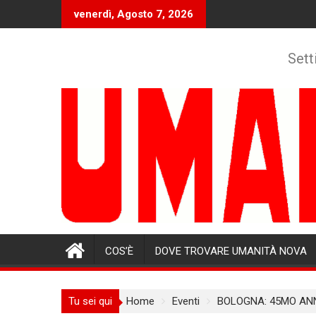
Skip
venerdì, Agosto 7, 2026
to
content
Sett
COS’È
DOVE TROVARE UMANITÀ NOVA
Tu sei qui
Home
Eventi
BOLOGNA: 45MO AN