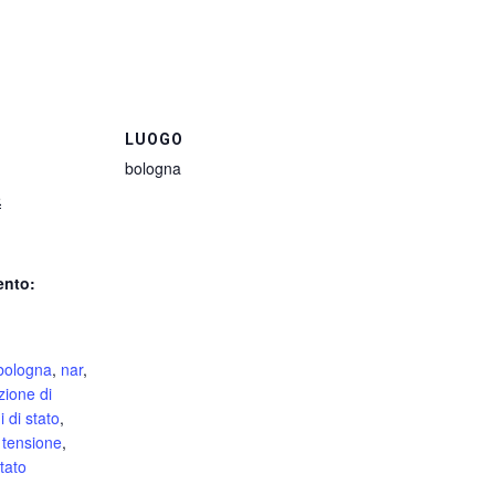
LUOGO
bologna
5
ento:
bologna
,
nar
,
zione di
i di stato
,
a tensione
,
tato