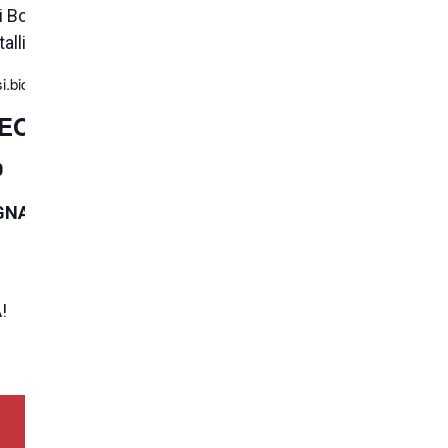
i Bologna.
tallina.
i.bida.im/
TEO
0
GNA
!