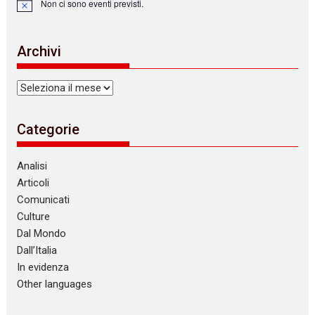
Non ci sono eventi previsti.
N
o
t
i
Archivi
c
e
Archivi
Categorie
Analisi
Articoli
Comunicati
Culture
Dal Mondo
Dall’Italia
In evidenza
Other languages