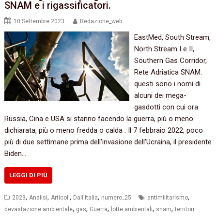
SNAM e i rigassificatori.
10 Settembre 2023
Redazione_web
EastMed, South Stream,
North Stream I e II,
Southern Gas Corridor,
Rete Adriatica SNAM:
questi sono i nomi di
alcuni dei mega-
gasdotti con cui ora
Russia, Cina e USA si stanno facendo la guerra, più o meno
dichiarata, più o meno fredda o calda . Il 7 febbraio 2022, poco
più di due settimane prima dell’invasione dell’Ucraina, il presidente
Biden…
LEGGI DI PIÙ
,
,
,
,
,
2023
Analisi
Articoli
Dall'Italia
numero_25
antimilitarismo
,
,
,
,
,
devastazione ambientale
gas
Guerra
lotte ambientali
snam
territori