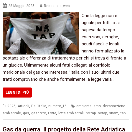
28 Maggio 2025
Redazione_web
Che la legge non è
uguale per tutti lo si
sapeva da tempo:
esenzioni, deroghe,
scudi fiscali e legali
hanno formalizzato la
sostanziale differenza di trattamento per chi si trova di fronte a
un giudice. Ultimamente alcuni fatti collegati al corridoio
meridionale del gas che interessa l’Italia con i suoi ultimi due
tratti comprovano che anche formalmente la legge varia…
LEGGI DI PIÙ
,
,
,
,
2025
Articoli
Dall'Italia
numero_16
ambientalismo
devastazione
,
,
,
,
,
,
,
,
ambientale
gas
gasdotto
Lotte
lotte ambientali
no tap
notap
snam
tap
Gas da guerra. Il progetto della Rete Adriatica