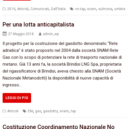
,
,
,
,
,
,
2019
Articoli
Comunicati
Dall'Italia
no tap
snam
sulmona
umbria
Per una lotta anticapitalista
27 Maggio 2018
admin_wp
Il progetto per la costruzione del gasdotto denominato “Rete
adriatica” è stato proposto nel 2004 dalla società SNAM Rete
Gas con lo scopo di potenziare la rete di trasporto nazionale di
metano. Già 13 anni fa, la società Brindisi LNG Spa, proprietaria
del rigassificatore di Brindisi, aveva chiesto alla SNAM (Società
Nazionale Metanodotti) la disponibilità di nuove capacità di
ingresso…
LEGGI DI PIÙ
,
,
,
,
Articoli
ENI
gas
gasdotto
snam
tap
Costituzione Coordinamento Nazionale No