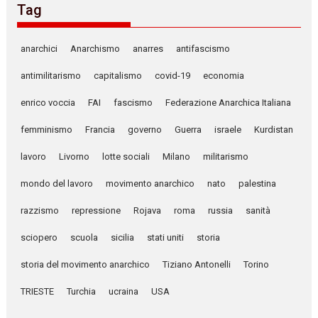
Tag
anarchici
Anarchismo
anarres
antifascismo
antimilitarismo
capitalismo
covid-19
economia
enrico voccia
FAI
fascismo
Federazione Anarchica Italiana
femminismo
Francia
governo
Guerra
israele
Kurdistan
lavoro
Livorno
lotte sociali
Milano
militarismo
mondo del lavoro
movimento anarchico
nato
palestina
razzismo
repressione
Rojava
roma
russia
sanità
sciopero
scuola
sicilia
stati uniti
storia
storia del movimento anarchico
Tiziano Antonelli
Torino
TRIESTE
Turchia
ucraina
USA