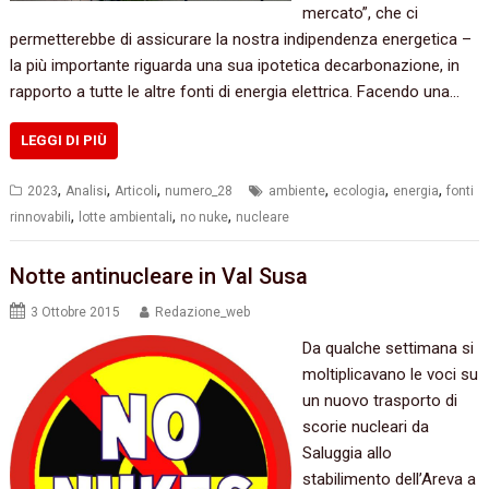
mercato”, che ci
permetterebbe di assicurare la nostra indipendenza energetica –
la più importante riguarda una sua ipotetica decarbonazione, in
rapporto a tutte le altre fonti di energia elettrica. Facendo una…
LEGGI DI PIÙ
,
,
,
,
,
,
2023
Analisi
Articoli
numero_28
ambiente
ecologia
energia
fonti
,
,
,
rinnovabili
lotte ambientali
no nuke
nucleare
Notte antinucleare in Val Susa‭
3 Ottobre 2015
Redazione_web
‬Da qualche settimana si
moltiplicavano le voci su
un nuovo trasporto di
scorie nucleari da
Saluggia allo
stabilimento dell’Areva a