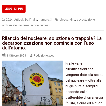
LEGGI DI PIÙ
,
,
,
,
2024
Articoli
Dall'Italia
numero_3
alessandria
devastazione
,
,
ambientale
no nuke
scorie nucleari
Rilancio del nucleare: soluzione o trappola? La
decarbonizzazione non comincia con l’uso
dell’atomo.
1 Ottobre 2023
Redazione_web
Fra le varie
giustificazioni che
vengono date alla scelta
del nucleare – oltre alle
bugie pure e semplici
secondo cui si
tratterebbe di un’energia
“pulita, sicura ed a buon