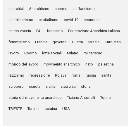
anarchici
Anarchismo
anarres
antifascismo
antimilitarismo
capitalismo
covid-19
economia
enrico voccia
FAI
fascismo
Federazione Anarchica Italiana
femminismo
Francia
governo
Guerra
israele
Kurdistan
lavoro
Livorno
lotte sociali
Milano
militarismo
mondo del lavoro
movimento anarchico
nato
palestina
razzismo
repressione
Rojava
roma
russia
sanità
sciopero
scuola
sicilia
stati uniti
storia
storia del movimento anarchico
Tiziano Antonelli
Torino
TRIESTE
Turchia
ucraina
USA