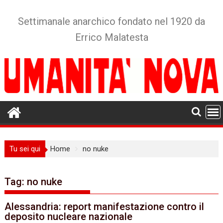
Skip
to
Settimanale anarchico fondato nel 1920 da
content
Errico Malatesta
Tu sei qui
Home
no nuke
Tag:
no nuke
Alessandria: report manifestazione contro il
deposito nucleare nazionale