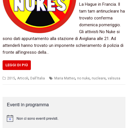
La Hague in Francia.‭ ‬Il
tam tam antinucleare ha
trovato conferma
domenica pomeriggio.‭
‬Gli attivisti No Nuke si
sono dati appuntamento alla stazione di Avigliana alle‭ ‬21.‭ Ad
attenderli hanno trovato un imponente schieramento di polizia di
fronte all’ingresso della…
LEGGI DI PIÙ
,
,
,
,
,
2015
Articoli
Dall'Italia
Maria Matteo
no nuke
nucleare
valsusa
Eventi in programma
Non ci sono eventi previsti.
N
o