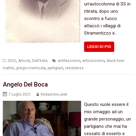
un’autocolonna di SS in
ritirata, dopo uno
scontro a fuoco
attaccò i villaggi di
Stramentizzo e…
LEGGI DI PIÙ
,
,
,
,
2022
Articoli
Dall'Italia
antifascismo
antirazzismo
black lives
,
,
,
matter
giorgio marincola
partigiani
resistenza
Angelo Del Boca
7 Luglio 2021
Redazione_web
Questo vuole essere il
mio omaggio ad un
grande personaggio, un
partigiano che mai ha
cessato di esserlo e