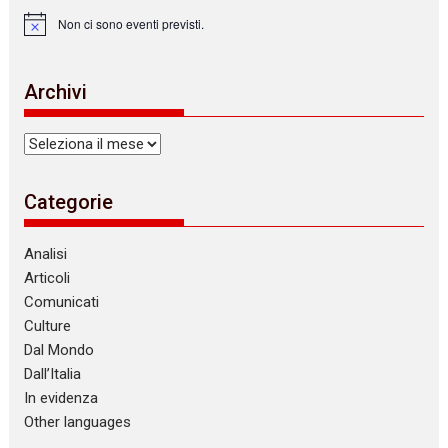
Non ci sono eventi previsti.
N
o
t
i
Archivi
c
e
Archivi
Categorie
Analisi
Articoli
Comunicati
Culture
Dal Mondo
Dall’Italia
In evidenza
Other languages