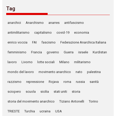
Tag
anarchici
Anarchismo
anarres
antifascismo
antimilitarismo
capitalismo
covid-19
economia
enrico voccia
FAI
fascismo
Federazione Anarchica Italiana
femminismo
Francia
governo
Guerra
israele
Kurdistan
lavoro
Livorno
lotte sociali
Milano
militarismo
mondo del lavoro
movimento anarchico
nato
palestina
razzismo
repressione
Rojava
roma
russia
sanità
sciopero
scuola
sicilia
stati uniti
storia
storia del movimento anarchico
Tiziano Antonelli
Torino
TRIESTE
Turchia
ucraina
USA