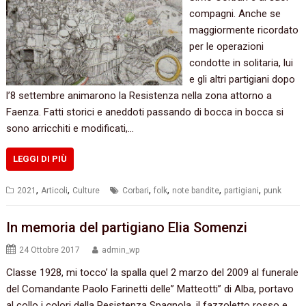
compagni. Anche se
maggiormente ricordato
per le operazioni
condotte in solitaria, lui
e gli altri partigiani dopo
l’8 settembre animarono la Resistenza nella zona attorno a
Faenza. Fatti storici e aneddoti passando di bocca in bocca si
sono arricchiti e modificati,…
LEGGI DI PIÙ
,
,
,
,
,
,
2021
Articoli
Culture
Corbari
folk
note bandite
partigiani
punk
In memoria del partigiano Elia Somenzi
24 Ottobre 2017
admin_wp
Classe 1928, mi tocco’ la spalla quel 2 marzo del 2009 al funerale
del Comandante Paolo Farinetti delle” Matteotti” di Alba, portavo
al collo i colori della Resistenza Spagnola, il fazzoletto rosso e