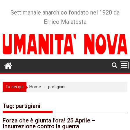
Skip
to
Settimanale anarchico fondato nel 1920 da
content
Errico Malatesta
Tu sei qui
Home
partigiani
Tag:
partigiani
Forza che è giunta l’ora! 25 Aprile –
Insurrezione contro la guerra