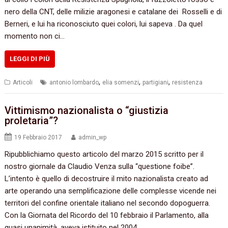
nero della CNT, delle milizie aragonesi e catalane dei Rosselli e di
Berneri, e lui ha riconosciuto quei colori, lui sapeva . Da quel
momento non ci…
LEGGI DI PIÙ
,
,
,
Articoli
antonio lombardo
elia somenzi
partigiani
resistenza
Vittimismo nazionalista o “giustizia
proletaria”?
19 Febbraio 2017
admin_wp
Ripubblichiamo questo articolo del marzo 2015 scritto per il
nostro giornale da Claudio Venza sulla “questione foibe”.
L’intento è quello di decostruire il mito nazionalista creato ad
arte operando una semplificazione delle complesse vicende nei
territori del confine orientale italiano nel secondo dopoguerra.
Con la Giornata del Ricordo del 10 febbraio il Parlamento, alla
quasi unanimità, aveva istituito nel 2004…