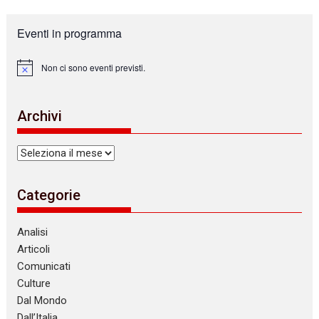
Eventi in programma
Non ci sono eventi previsti.
N
o
t
i
Archivi
c
e
Archivi
Categorie
Analisi
Articoli
Comunicati
Culture
Dal Mondo
Dall’Italia