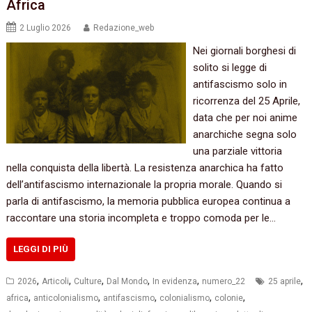
Africa
2 Luglio 2026
Redazione_web
Nei giornali borghesi di
solito si legge di
antifascismo solo in
ricorrenza del 25 Aprile,
data che per noi anime
anarchiche segna solo
una parziale vittoria
nella conquista della libertà. La resistenza anarchica ha fatto
dell’antifascismo internazionale la propria morale. Quando si
parla di antifascismo, la memoria pubblica europea continua a
raccontare una storia incompleta e troppo comoda per le…
LEGGI DI PIÙ
,
,
,
,
,
,
2026
Articoli
Culture
Dal Mondo
In evidenza
numero_22
25 aprile
,
,
,
,
,
africa
anticolonialismo
antifascismo
colonialismo
colonie