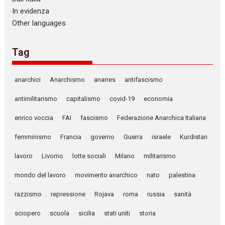
In evidenza
Other languages
Tag
anarchici
Anarchismo
anarres
antifascismo
antimilitarismo
capitalismo
covid-19
economia
enrico voccia
FAI
fascismo
Federazione Anarchica Italiana
femminismo
Francia
governo
Guerra
israele
Kurdistan
lavoro
Livorno
lotte sociali
Milano
militarismo
mondo del lavoro
movimento anarchico
nato
palestina
razzismo
repressione
Rojava
roma
russia
sanità
sciopero
scuola
sicilia
stati uniti
storia