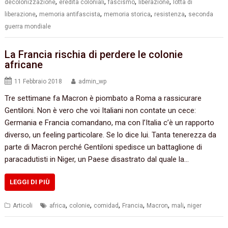
,
,
,
,
decolonizzazione
eredità coloniali
fascismo
liberazione
lotta di
,
,
,
,
liberazione
memoria antifascista
memoria storica
resistenza
seconda
guerra mondiale
La Francia rischia di perdere le colonie
africane
11 Febbraio 2018
admin_wp
Tre settimane fa Macron è piombato a Roma a rassicurare
Gentiloni. Non è vero che voi Italiani non contate un cece:
Germania e Francia comandano, ma con l’Italia c’è un rapporto
diverso, un feeling particolare. Se lo dice lui. Tanta tenerezza da
parte di Macron perché Gentiloni spedisce un battaglione di
paracadutisti in Niger, un Paese disastrato dal quale la…
LEGGI DI PIÙ
,
,
,
,
,
,
Articoli
africa
colonie
comidad
Francia
Macron
mali
niger