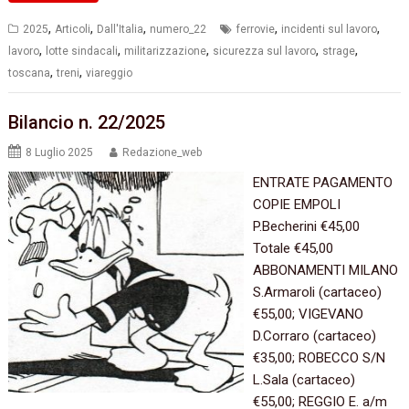
,
,
,
,
,
2025
Articoli
Dall'Italia
numero_22
ferrovie
incidenti sul lavoro
,
,
,
,
,
lavoro
lotte sindacali
militarizzazione
sicurezza sul lavoro
strage
,
,
toscana
treni
viareggio
Bilancio n. 22/2025
8 Luglio 2025
Redazione_web
ENTRATE PAGAMENTO
COPIE EMPOLI
P.Becherini €45,00
Totale €45,00
ABBONAMENTI MILANO
S.Armaroli (cartaceo)
€55,00; VIGEVANO
D.Corraro (cartaceo)
€35,00; ROBECCO S/N
L.Sala (cartaceo)
€55,00; REGGIO E. a/m