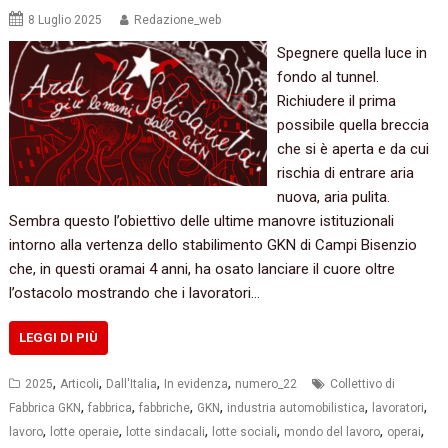
8 Luglio 2025
Redazione_web
Spegnere quella luce in
fondo al tunnel.
Richiudere il prima
possibile quella breccia
che si è aperta e da cui
rischia di entrare aria
nuova, aria pulita.
Sembra questo l’obiettivo delle ultime manovre istituzionali
intorno alla vertenza dello stabilimento GKN di Campi Bisenzio
che, in questi oramai 4 anni, ha osato lanciare il cuore oltre
l’ostacolo mostrando che i lavoratori…
LEGGI DI PIÙ
,
,
,
,
2025
Articoli
Dall'Italia
In evidenza
numero_22
Collettivo di
,
,
,
,
,
,
Fabbrica GKN
fabbrica
fabbriche
GKN
industria automobilistica
lavoratori
,
,
,
,
,
,
lavoro
lotte operaie
lotte sindacali
lotte sociali
mondo del lavoro
operai