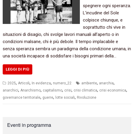
spegnere ogni speranza.
L’incudine del Sole
colpisce chiunque, e
soprattutto chi vive in
situazioni di disagio, chi svolge lavori manuali all’aperto o in
condizioni malsane, chi è più debole. Il tempo implacabile e
senza speranza sembra un paradigma della condizione umana, in
una società incapace di soddisfare i bisogni primari della…
LEGGI DI PIÙ
,
,
,
,
,
2025
Articoli
In evidenza
numero_22
ambiente
anarchia
,
,
,
,
,
,
anarchici
Anarchismo
capitalismo
crisi
crisi climatica
crisi economica
,
,
,
governance territoriale
guerre
lotte sociali
Rivoluzione
Eventi in programma