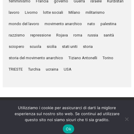
femminismo
Francia
governo
Guerra
israele
Kurdistan
lavoro
Livorno
lotte sociali
Milano
militarismo
mondo del lavoro
movimento anarchico
nato
palestina
razzismo
repressione
Rojava
roma
russia
sanità
sciopero
scuola
sicilia
stati uniti
storia
storia del movimento anarchico
Tiziano Antonelli
Torino
TRIESTE
Turchia
ucraina
USA
Utilizziamo i cookie per assicurarci di darti la migliore
esperienza sul nostro sito web. Se continui ad utilizzare
Umanità Nova © 2026
questo sito noi siamo sicuri che ti sia gradito.
Settimanale anarchico fondato nel 1920 da Errico Malatesta
Ok