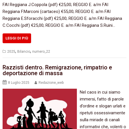
FAI Reggiana J.Coppola (pdf) €25,00; REGGIO E. a/m FAI
Reggiana F.Marconi (cartaceo) €55,00; REGGIO E. a/m FAI
Reggiana E.Sforacchi (pdf) €25,00; REGGIO E. a/m FAI Reggiana
C.Cocchi (pdf) €25,00; REGGIO E. a/m FAI Reggiana S.Ruini…
LEGGI DI PIÙ
,
,
2025
Bilancio
numero_22
Razzisti dentro. Remigrazione, rimpatrio e
deportazione di massa
8 Luglio 2025
Redazione_web
Nel caos in cui siamo
immersi, fatto di parole
d’ordine e slogan urlati e
ripetuti ossessivamente
sulla miriade di canali
informativi che, volenti o