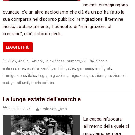
nolenti, ci raggiungono
ovunque, c’è un altro neologismo che già da un po’ ha fatto la
sua comparsa nel discorso pubblico: remigrazione. Il termine
indica, sostanzialmente, il concetto di “immigrazione al
contrario”, cioè il ritorno degli…
LEGGI DI PIÙ
,
,
,
,
,
2025
Analisi
Articoli
In evidenza
numero_22
albania
,
,
,
,
,
antirazzismo
austria
centri per il rimpatrio
germania
immigrati
,
,
,
,
,
,
immigrazione
italia
Lega
migrazione
migrazioni
razzismo
razzismo di
,
,
stato
stati uniti
teoria politica
La lunga estate dell’anarchia
8 Luglio 2025
Redazione_web
La cappa infuocata
all’interno della quale ci
muoviamo sembra