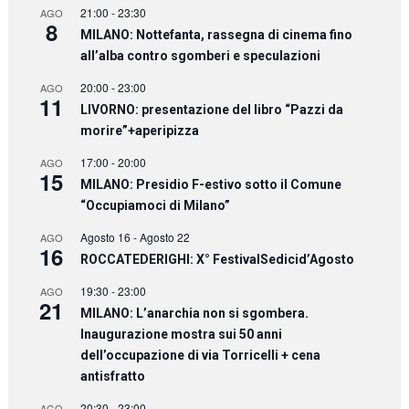
21:00
-
23:30
AGO
8
MILANO: Nottefanta, rassegna di cinema fino
all’alba contro sgomberi e speculazioni
20:00
-
23:00
AGO
11
LIVORNO: presentazione del libro “Pazzi da
morire”+aperipizza
17:00
-
20:00
AGO
15
MILANO: Presidio F-estivo sotto il Comune
“Occupiamoci di Milano”
Agosto 16
-
Agosto 22
AGO
16
ROCCATEDERIGHI: X° FestivalSedicid’Agosto
19:30
-
23:00
AGO
21
MILANO: L’anarchia non si sgombera.
Inaugurazione mostra sui 50 anni
dell’occupazione di via Torricelli + cena
antisfratto
20:30
-
23:00
AGO