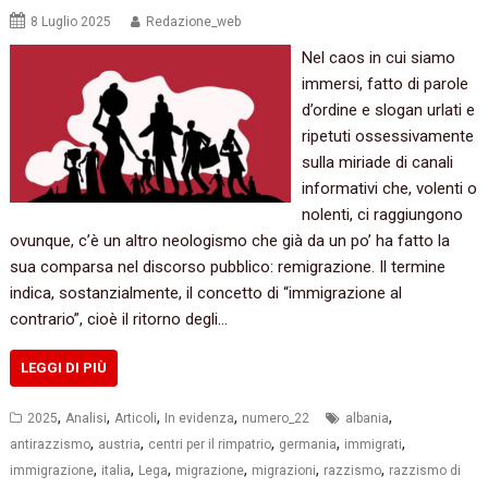
8 Luglio 2025
Redazione_web
Nel caos in cui siamo
immersi, fatto di parole
d’ordine e slogan urlati e
ripetuti ossessivamente
sulla miriade di canali
informativi che, volenti o
nolenti, ci raggiungono
ovunque, c’è un altro neologismo che già da un po’ ha fatto la
sua comparsa nel discorso pubblico: remigrazione. Il termine
indica, sostanzialmente, il concetto di “immigrazione al
contrario”, cioè il ritorno degli…
LEGGI DI PIÙ
,
,
,
,
,
2025
Analisi
Articoli
In evidenza
numero_22
albania
,
,
,
,
,
antirazzismo
austria
centri per il rimpatrio
germania
immigrati
,
,
,
,
,
,
immigrazione
italia
Lega
migrazione
migrazioni
razzismo
razzismo di