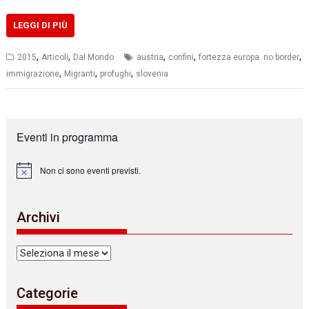
LEGGI DI PIÙ
,
,
,
,
,
2015
Articoli
Dal Mondo
austria
confini
fortezza europa. no border
,
,
,
immigrazione
Migranti
profughi
slovenia
Eventi in programma
Non ci sono eventi previsti.
N
o
t
i
Archivi
c
e
Archivi
Categorie