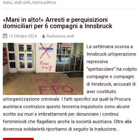
,
,
stato
stati uniti
teoria politica
«Mani in alto!» Arresti e perquisizioni
domiciliari per 6 compagni a Innsbruck
13 Ottobre 2024
Redazione_web
La settimana scorsa a
Innsbruck un’operazione
repressiva
“spettacolare” ha colpito
compagne e compagni
di Innsbruck, accusati di
aver costituito
un’organizzazione criminale. I fatti specifici sui quali la Procura
austriaca costruisce questo teorema inquisitorio sono alcune
scritte sui muri e imbrattamenti per denunciare i continui
femminicidi che flagellano anche la società austriaca. Oltre alla
doverosa solidarietà riportiamo di seguito la traduzione…