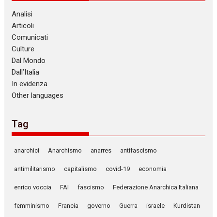
Analisi
Articoli
Comunicati
Culture
Dal Mondo
Dall’Italia
In evidenza
Other languages
Tag
anarchici
Anarchismo
anarres
antifascismo
antimilitarismo
capitalismo
covid-19
economia
enrico voccia
FAI
fascismo
Federazione Anarchica Italiana
femminismo
Francia
governo
Guerra
israele
Kurdistan