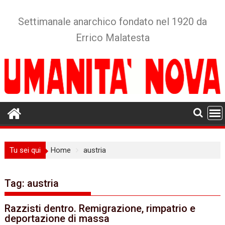
Skip
to
Settimanale anarchico fondato nel 1920 da
content
Errico Malatesta
Tu sei qui
Home
austria
Tag:
austria
Razzisti dentro. Remigrazione, rimpatrio e
deportazione di massa