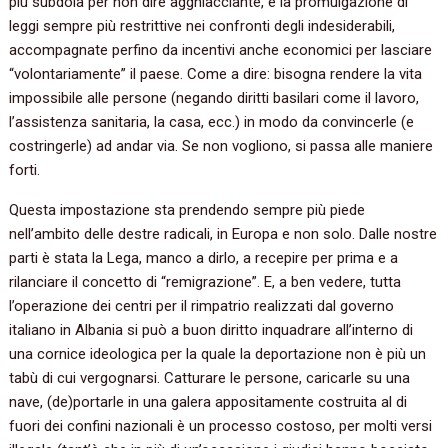
più subdola per non dire agghiacciante, è la promulgazione di
leggi sempre più restrittive nei confronti degli indesiderabili,
accompagnate perfino da incentivi anche economici per lasciare
“volontariamente” il paese. Come a dire: bisogna rendere la vita
impossibile alle persone (negando diritti basilari come il lavoro,
l’assistenza sanitaria, la casa, ecc.) in modo da convincerle (e
costringerle) ad andar via. Se non vogliono, si passa alle maniere
forti.
Questa impostazione sta prendendo sempre più piede
nell’ambito delle destre radicali, in Europa e non solo. Dalle nostre
parti è stata la Lega, manco a dirlo, a recepire per prima e a
rilanciare il concetto di “remigrazione”. E, a ben vedere, tutta
l’operazione dei centri per il rimpatrio realizzati dal governo
italiano in Albania si può a buon diritto inquadrare all’interno di
una cornice ideologica per la quale la deportazione non è più un
tabù di cui vergognarsi. Catturare le persone, caricarle su una
nave, (de)portarle in una galera appositamente costruita al di
fuori dei confini nazionali è un processo costoso, per molti versi