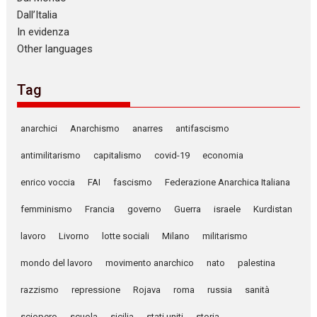
Dall’Italia
In evidenza
Other languages
Tag
anarchici
Anarchismo
anarres
antifascismo
antimilitarismo
capitalismo
covid-19
economia
enrico voccia
FAI
fascismo
Federazione Anarchica Italiana
femminismo
Francia
governo
Guerra
israele
Kurdistan
lavoro
Livorno
lotte sociali
Milano
militarismo
mondo del lavoro
movimento anarchico
nato
palestina
razzismo
repressione
Rojava
roma
russia
sanità
sciopero
scuola
sicilia
stati uniti
storia