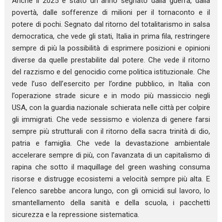
Anche il 2025 è stato un anno segnato dalla guerra, dalla
povertà, dalle sofferenze di milioni per il tornaconto e il
potere di pochi. Segnato dal ritorno del totalitarismo in salsa
democratica, che vede gli stati, Italia in prima fila, restringere
sempre di più la possibilità di esprimere posizioni e opinioni
diverse da quelle prestabilite dal potere. Che vede il ritorno
del razzismo e del genocidio come politica istituzionale. Che
vede l’uso dell’esercito per l’ordine pubblico, in Italia con
l’operazione strade sicure e in modo più massiccio negli
USA, con la guardia nazionale schierata nelle città per colpire
gli immigrati. Che vede sessismo e violenza di genere farsi
sempre più strutturali con il ritorno della sacra trinità di dio,
patria e famiglia. Che vede la devastazione ambientale
accelerare sempre di più, con l’avanzata di un capitalismo di
rapina che sotto il maquillage del green washing consuma
risorse e distrugge ecosistemi a velocità sempre più alta. E
l’elenco sarebbe ancora lungo, con gli omicidi sul lavoro, lo
smantellamento della sanità e della scuola, i pacchetti
sicurezza e la repressione sistematica.