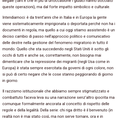
illegale (tant’è che in più di un’occasione i giudici hanno bocciato
queste operazioni), ma dal forte impatto simbolico e culturale.
Intendiamoci: è da trent’anni che in Italia e in Europa la gente
viene sistematicamente imprigionata o deportata perché non ha i
documenti in regola, ma quello a cui oggi stiamo assistendo è un
deciso cambio di passo nell’approccio politico e comunicativo
delle destre nella gestione del fenomeno migratorio in tutto il
mondo. Quello che sta succedendo negli Stati Uniti è sotto gli
occhi di tutti e anche se, correttamente, non bisogna mai
dimenticare che la repressione dei migranti (negli Usa come in
Europa) è stata sempre esercitata da governi di ogni colore, non
si può di certo negare che le cose stanno peggiorando di giorno
in giorno.
Il razzismo istituzionale che abbiamo sempre stigmatizzato e
combattuto faceva leva su una narrazione senz’altro ipocrita ma
comunque formalmente ancorata al concetto di rispetto delle
regole e della legalità. Della serie: chi riga dritto è il benvenuto (in
realtà non è mai stato così, ma non serve tornare, ora e in