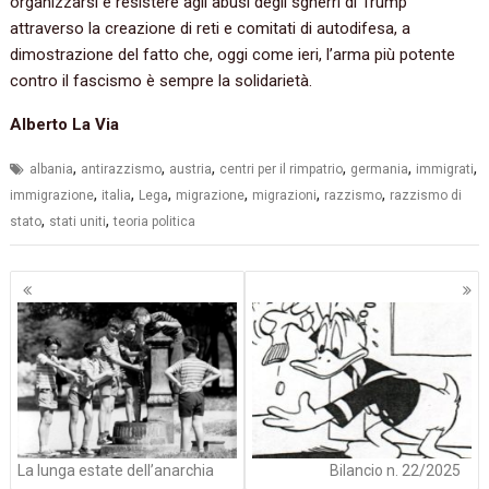
organizzarsi e resistere agli abusi degli sgherri di Trump
attraverso la creazione di reti e comitati di autodifesa, a
dimostrazione del fatto che, oggi come ieri, l’arma più potente
contro il fascismo è sempre la solidarietà.
Alberto La Via
,
,
,
,
,
,
albania
antirazzismo
austria
centri per il rimpatrio
germania
immigrati
,
,
,
,
,
,
immigrazione
italia
Lega
migrazione
migrazioni
razzismo
razzismo di
,
,
stato
stati uniti
teoria politica
Navigazione
articoli
La lunga estate dell’anarchia
Bilancio n. 22/2025