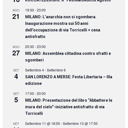
ROCCATEDERIGHI: X° FestivalSedicid’Agosto
19:30
-
23:00
AGO
21
MILANO: L’anarchia non si sgombera.
Inaugurazione mostra sui 50 anni
dell’occupazione di via Torricelli + cena
antisfratto
20:30
-
23:00
AGO
27
MILANO: Assemblea cittadina contro sfratti e
sgomberi
Settembre 4
-
Settembre 6
SET
4
SAN LORENZO A MERSE: Festa Libertaria – IIIa
edizione
17:00
-
20:00
SET
5
MILANO: Presentazione del libro “Abbattere le
mura del cielo”-iniziative antisfratto di via
Torricelli
Settembre 11 @ 18:00
-
Settembre 13 @ 17:00
SET