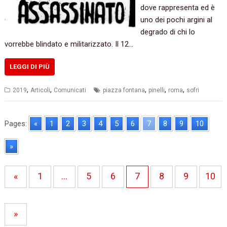
dove rappresenta ed è
uno dei pochi argini al
degrado di chi lo
vorrebbe blindato e militarizzato. Il 12…
LEGGI DI PIÙ
,
,
,
,
,
2019
Articoli
Comunicati
piazza fontana
pinelli
roma
sofri
Pages:
«
1
2
3
4
5
6
7
8
9
10
»
«
1
…
5
6
7
8
9
10
»