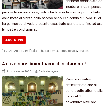
abbiamo cominciato ad
incubare i nostri pensieri
per costruire noi stessi, visto che la scuola non ha potuto farlo
dalla metà di Marzo dello scorso anno: l’epidemia di Covid-19 ci
ha permesso di vedere quanto disastrate siano state fino ad ora
le nostre condizioni e…
LEGGI DI PIÙ
,
,
,
,
,
2021
Articoli
Dall'Italia
pandemia
roma
scuola
studenti
4 novembre: boicottiamo il militarismo!
11 Novembre 2020
Redazione_web
Varie le iniziative
antimilitariste che si
sono svolte attorno alla
data del 4
novembre: oltre alle