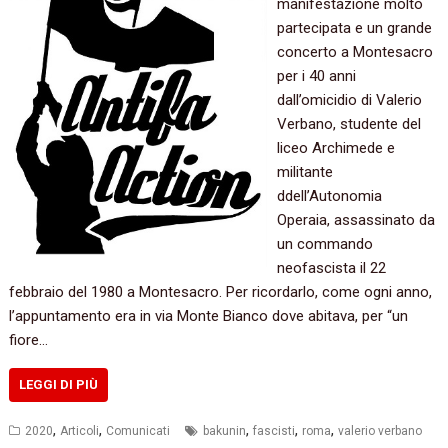
manifestazione molto
partecipata e un grande
concerto a Montesacro
per i 40 anni
dall’omicidio di Valerio
Verbano, studente del
liceo Archimede e
militante
ddell’Autonomia
Operaia, assassinato da
un commando
neofascista il 22
febbraio del 1980 a Montesacro. Per ricordarlo, come ogni anno,
l’appuntamento era in via Monte Bianco dove abitava, per “un
fiore…
LEGGI DI PIÙ
,
,
,
,
,
2020
Articoli
Comunicati
bakunin
fascisti
roma
valerio verbano