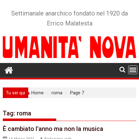
Skip
to
Settimanale anarchico fondato nel 1920 da
content
Errico Malatesta
Tu sei qui
Home
roma
Page 7
Tag:
roma
È cambiato l’anno ma non la musica