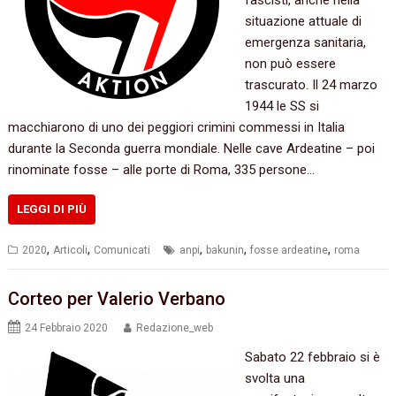
fascisti, anche nella
situazione attuale di
emergenza sanitaria,
non può essere
trascurato. Il 24 marzo
1944 le SS si
macchiarono di uno dei peggiori crimini commessi in Italia
durante la Seconda guerra mondiale. Nelle cave Ardeatine – poi
rinominate fosse – alle porte di Roma, 335 persone…
LEGGI DI PIÙ
,
,
,
,
,
2020
Articoli
Comunicati
anpi
bakunin
fosse ardeatine
roma
Corteo per Valerio Verbano
24 Febbraio 2020
Redazione_web
Sabato 22 febbraio si è
svolta una