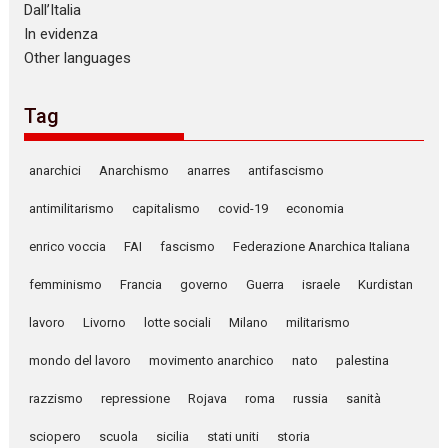
Dall’Italia
In evidenza
Other languages
Tag
anarchici
Anarchismo
anarres
antifascismo
antimilitarismo
capitalismo
covid-19
economia
enrico voccia
FAI
fascismo
Federazione Anarchica Italiana
femminismo
Francia
governo
Guerra
israele
Kurdistan
lavoro
Livorno
lotte sociali
Milano
militarismo
mondo del lavoro
movimento anarchico
nato
palestina
razzismo
repressione
Rojava
roma
russia
sanità
sciopero
scuola
sicilia
stati uniti
storia