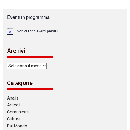
Eventi in programma
Non ci sono eventi previsti.
N
o
t
i
Archivi
c
e
Archivi
Categorie
Analisi
Articoli
Comunicati
Culture
Dal Mondo