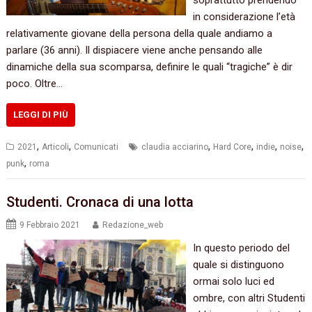
soprattutto prendendo
in considerazione l’età
relativamente giovane della persona della quale andiamo a
parlare (36 anni). Il dispiacere viene anche pensando alle
dinamiche della sua scomparsa, definire le quali “tragiche” è dir
poco. Oltre…
LEGGI DI PIÙ
,
,
,
,
,
,
2021
Articoli
Comunicati
claudia acciarino
Hard Core
indie
noise
,
punk
roma
Studenti. Cronaca di una lotta
9 Febbraio 2021
Redazione_web
In questo periodo del
quale si distinguono
ormai solo luci ed
ombre, con altri Studenti