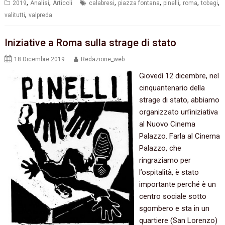
,
,
,
,
,
,
,
2019
Analisi
Articoli
calabresi
piazza fontana
pinelli
roma
tobagi
,
valitutti
valpreda
Iniziative a Roma sulla strage di stato
18 Dicembre 2019
Redazione_web
Giovedì 12 dicembre, nel
cinquantenario della
strage di stato, abbiamo
organizzato un’iniziativa
al Nuovo Cinema
Palazzo. Farla al Cinema
Palazzo, che
ringraziamo per
l’ospitalità, è stato
importante perché è un
centro sociale sotto
sgombero e sta in un
quartiere (San Lorenzo)