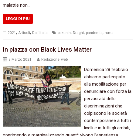
malattie non…
LEGGI DI PIÙ
,
,
,
,
,
2021
Articoli
Dall'Italia
bakunin
Draghi
pandemia
roma
In piazza con Black Lives Matter
3 Marzo 2021
Redazione_web
Domenica 28 febbraio
abbiamo partecipato
alla mobilitazione per
denunciare con forza la
pervasività delle
discriminazioni che
colpiscono le società
contemporanee a tutti i
livelli e in tutti gli ambiti,
opprimendo e marginalizzando quant* vivono l’esperienza