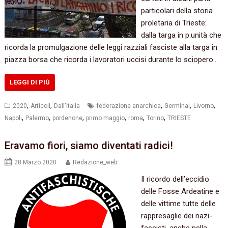
particolari della storia
proletaria di Trieste:
dalla targa in p.unità che
ricorda la promulgazione delle leggi razziali fasciste alla targa in
piazza borsa che ricorda i lavoratori uccisi durante lo sciopero…
LEGGI DI PIÙ
,
,
,
,
,
2020
Articoli
Dall'Italia
federazione anarchica
Germinal
Livorno
,
,
,
,
,
,
Napoli
Palermo
pordenone
primo maggio
roma
Torino
TRIESTE
Eravamo fiori, siamo diventati radici!
28 Marzo 2020
Redazione_web
Il ricordo dell’eccidio
delle Fosse Ardeatine e
delle vittime tutte delle
rappresaglie dei nazi-