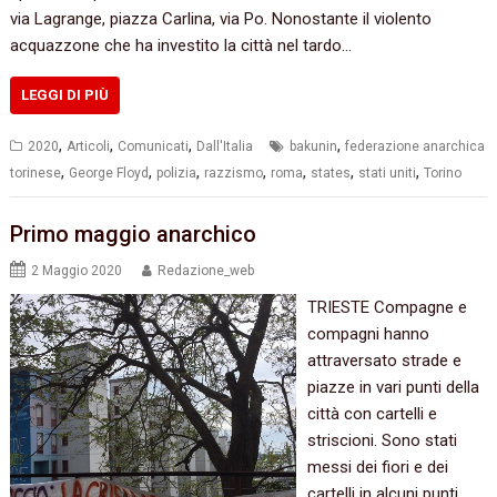
via Lagrange, piazza Carlina, via Po. Nonostante il violento
acquazzone che ha investito la città nel tardo…
LEGGI DI PIÙ
,
,
,
,
2020
Articoli
Comunicati
Dall'Italia
bakunin
federazione anarchica
,
,
,
,
,
,
,
torinese
George Floyd
polizia
razzismo
roma
states
stati uniti
Torino
Primo maggio anarchico
2 Maggio 2020
Redazione_web
TRIESTE Compagne e
compagni hanno
attraversato strade e
piazze in vari punti della
città con cartelli e
striscioni. Sono stati
messi dei fiori e dei
cartelli in alcuni punti