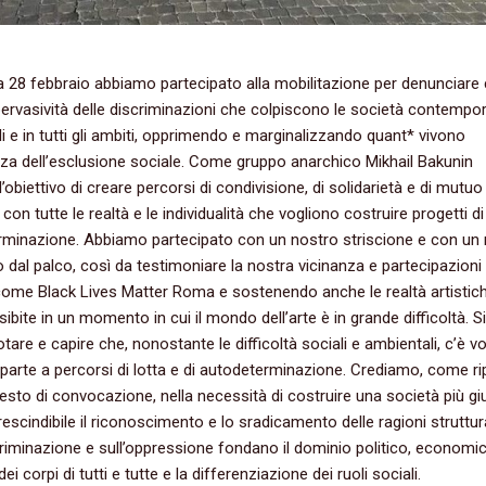
28 febbraio abbiamo partecipato alla mobilitazione per denunciare
pervasività delle discriminazioni che colpiscono le società contempo
velli e in tutti gli ambiti, opprimendo e marginalizzando quant* vivono
nza dell’esclusione sociale. Come gruppo anarchico Mikhail Bakunin
’obiettivo di creare percorsi di condivisione, di solidarietà e di mutuo
on tutte le realtà e le individualità che vogliono costruire progetti di
rminazione. Abbiamo partecipato con un nostro striscione e con un
o dal palco, così da testimoniare la nostra vicinanza e partecipazioni
come Black Lives Matter Roma e sostenendo anche le realtà artistic
sibite in un momento in cui il mondo dell’arte è in grande difficoltà. 
notare e capire che, nonostante le difficoltà sociali e ambientali, c’è vo
parte a percorsi di lotta e di autodeterminazione. Crediamo, come ri
esto di convocazione, nella necessità di costruire una società più gi
rescindibile il riconoscimento e lo sradicamento delle ragioni struttur
criminazione e sull’oppressione fondano il dominio politico, economi
dei corpi di tutti e tutte e la differenziazione dei ruoli sociali.