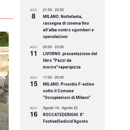
21:00
-
23:30
AGO
8
MILANO: Nottefanta,
rassegna di cinema fino
all’alba contro sgomberi e
speculazioni
20:00
-
23:00
AGO
11
LIVORNO: presentazione del
libro “Pazzi da
morire”+aperipizza
17:00
-
20:00
AGO
15
MILANO: Presidio F-estivo
sotto il Comune
“Occupiamoci di Milano”
Agosto 16
-
Agosto 22
AGO
16
ROCCATEDERIGHI: X°
FestivalSedicid’Agosto