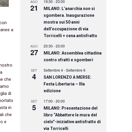
19:30
-
23:00
AGO
21
MILANO: L’anarchia non si
sgombera. Inaugurazione
mostra sui 50 anni
 con
dell’occupazione di via
ranee a
Torricelli + cena antisfratto
20:30
-
23:00
AGO
27
MILANO: Assemblea cittadina
contro sfratti e sgomberi
 nostro
Settembre 4
-
Settembre 6
SET
 a
4
SAN LORENZO A MERSE:
he che
Festa Libertaria – IIIa
Siamo
edizione
glia di
portato
17:00
-
20:00
SET
5
usta in
MILANO: Presentazione del
ali che
libro “Abbattere le mura del
co e
cielo”-iniziative antisfratto di
via Torricelli