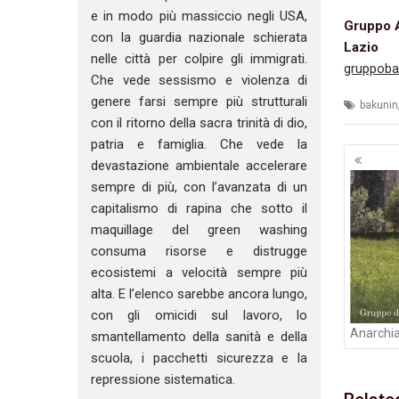
e in modo più massiccio negli USA,
Gruppo A
con la guardia nazionale schierata
Lazio
nelle città per colpire gli immigrati.
gruppoba
Che vede sessismo e violenza di
genere farsi sempre più strutturali
bakunin
con il ritorno della sacra trinità di dio,
patria e famiglia. Che vede la
Navig
devastazione ambientale accelerare
artico
sempre di più, con l’avanzata di un
capitalismo di rapina che sotto il
maquillage del green washing
consuma risorse e distrugge
ecosistemi a velocità sempre più
alta. E l’elenco sarebbe ancora lungo,
con gli omicidi sul lavoro, lo
Anarchia 
smantellamento della sanità e della
scuola, i pacchetti sicurezza e la
repressione sistematica.