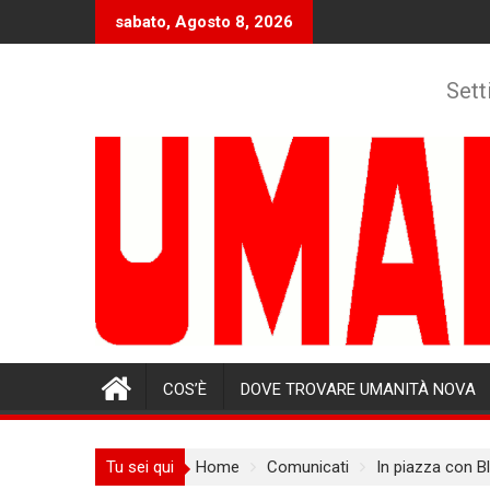
Skip
sabato, Agosto 8, 2026
to
content
Sett
COS’È
DOVE TROVARE UMANITÀ NOVA
Tu sei qui
Home
Comunicati
In piazza con B