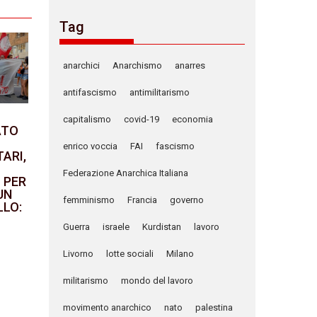
Tag
anarchici
Anarchismo
anarres
antifascismo
antimilitarismo
capitalismo
covid-19
economia
ATO
enrico voccia
FAI
fascismo
TARI,
Federazione Anarchica Italiana
 PER
UN
femminismo
Francia
governo
LO:
Guerra
israele
Kurdistan
lavoro
Livorno
lotte sociali
Milano
militarismo
mondo del lavoro
movimento anarchico
nato
palestina