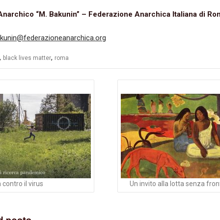
narchico “M. Bakunin” – Federazione Anarchica Italiana di Ro
kunin@federazioneanarchica.org
,
,
black lives matter
roma
azione
li
contro il virus
Un invito alla lotta senza fron