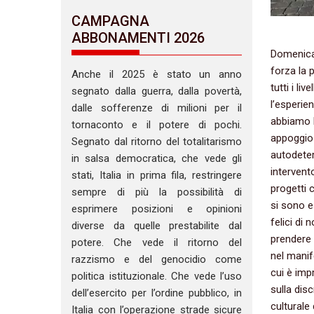
CAMPAGNA
ABBONAMENTI 2026
Domenica 
forza la 
Anche il 2025 è stato un anno
tutti i li
segnato dalla guerra, dalla povertà,
l’esperie
dalle sofferenze di milioni per il
abbiamo l
tornaconto e il potere di pochi.
appoggio c
Segnato dal ritorno del totalitarismo
autodete
in salsa democratica, che vede gli
intervent
stati, Italia in prima fila, restringere
progetti 
sempre di più la possibilità di
si sono e
esprimere posizioni e opinioni
felici di 
diverse da quelle prestabilite dal
prendere 
potere. Che vede il ritorno del
nel manif
razzismo e del genocidio come
cui è imp
politica istituzionale. Che vede l’uso
sulla dis
dell’esercito per l’ordine pubblico, in
culturale 
Italia con l’operazione strade sicure