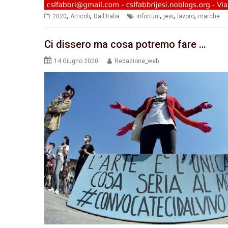
,
,
,
,
,
2020
Articoli
Dall'Italia
infortuni
jesi
lavoro
marche
Ci dissero ma cosa potremo fare …
14 Giugno 2020
Redazione_web