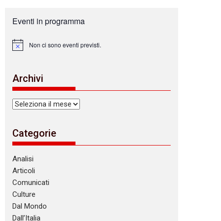
Eventi in programma
Non ci sono eventi previsti.
N
o
t
i
Archivi
c
e
Archivi
Categorie
Analisi
Articoli
Comunicati
Culture
Dal Mondo
Dall’Italia