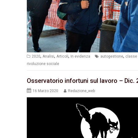
,
,
,
,
2020
Analisi
Articoli
In evidenza
autogestione
classe 
rivoluzione sociale
Osservatorio infortuni sul lavoro – Dic.
16 Marzo 2020
Redazione_web