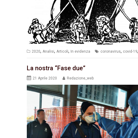
,
,
,
,
2020
Analisi
Articoli
In evidenza
coronavirus
covid-19
La nostra “Fase due”
21 Aprile 2020
Redazione_web