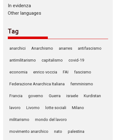
In evidenza
Other languages
Tag
anarchici
Anarchismo
anarres
antifascismo
antimilitarismo
capitalismo
covid-19
economia
enrico voccia
FAI
fascismo
Federazione Anarchica Italiana
femminismo
Francia
governo
Guerra
israele
Kurdistan
lavoro
Livorno
lotte sociali
Milano
militarismo
mondo del lavoro
movimento anarchico
nato
palestina