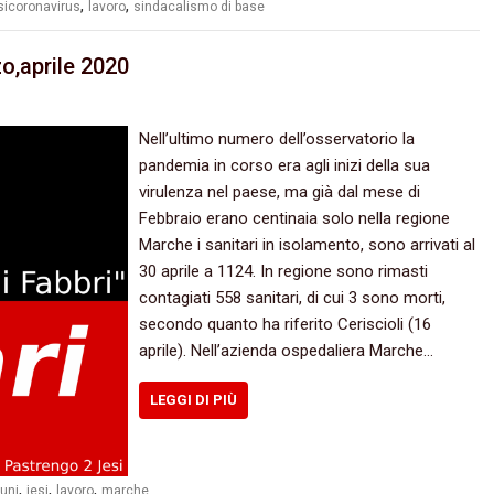
,
,
sicoronavirus
lavoro
sindacalismo di base
o,aprile 2020
Nell’ultimo numero dell’osservatorio la
pandemia in corso era agli inizi della sua
virulenza nel paese, ma già dal mese di
Febbraio erano centinaia solo nella regione
Marche i sanitari in isolamento, sono arrivati al
30 aprile a 1124. In regione sono rimasti
contagiati 558 sanitari, di cui 3 sono morti,
secondo quanto ha riferito Ceriscioli (16
aprile). Nell’azienda ospedaliera Marche…
LEGGI DI PIÙ
,
,
,
tuni
jesi
lavoro
marche