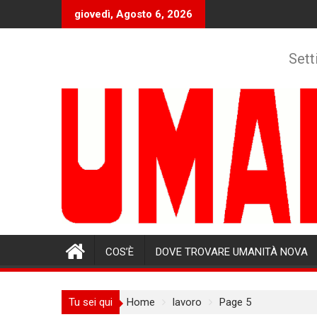
Skip
giovedì, Agosto 6, 2026
to
content
Sett
COS’È
DOVE TROVARE UMANITÀ NOVA
Tu sei qui
Home
lavoro
Page 5