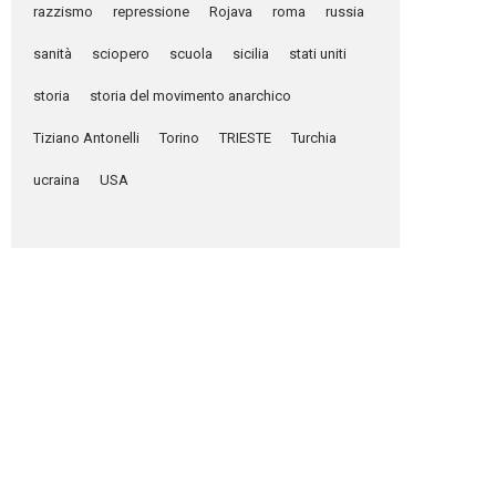
razzismo
repressione
Rojava
roma
russia
sanità
sciopero
scuola
sicilia
stati uniti
storia
storia del movimento anarchico
Tiziano Antonelli
Torino
TRIESTE
Turchia
ucraina
USA