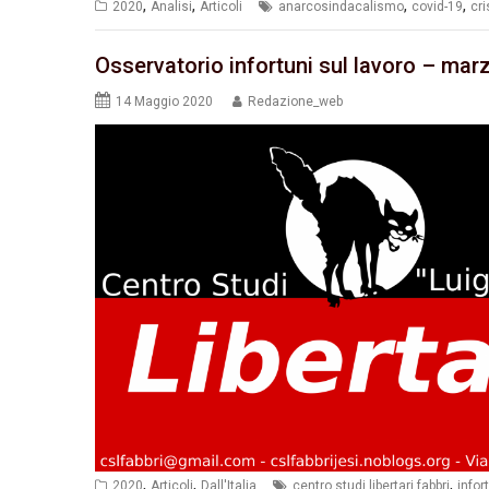
,
,
,
,
2020
Analisi
Articoli
anarcosindacalismo
covid-19
cri
Osservatorio infortuni sul lavoro – marz
14 Maggio 2020
Redazione_web
,
,
,
2020
Articoli
Dall'Italia
centro studi libertari fabbri
infor