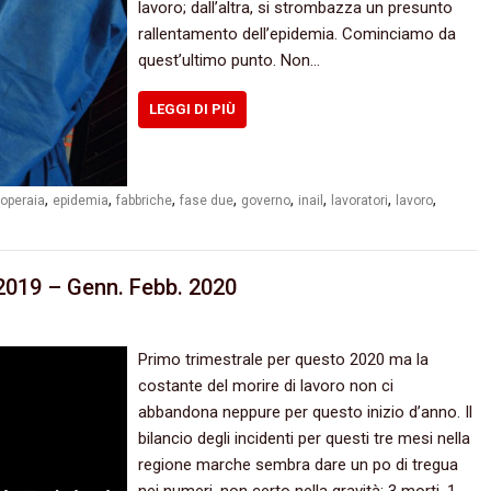
lavoro; dall’altra, si strombazza un presunto
rallentamento dell’epidemia. Cominciamo da
quest’ultimo punto. Non…
LEGGI DI PIÙ
,
,
,
,
,
,
,
,
operaia
epidemia
fabbriche
fase due
governo
inail
lavoratori
lavoro
 2019 – Genn. Febb. 2020
Primo trimestrale per questo 2020 ma la
costante del morire di lavoro non ci
abbandona neppure per questo inizio d’anno. Il
bilancio degli incidenti per questi tre mesi nella
regione marche sembra dare un po di tregua
nei numeri, non certo nella gravità: 3 morti, 1