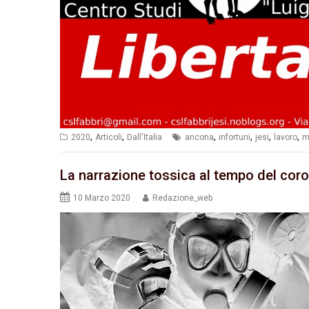
,
,
,
,
,
,
2020
Articoli
Dall'Italia
ancona
infortuni
jesi
lavoro
m
La narrazione tossica al tempo del cor
10 Marzo 2020
Redazione_web