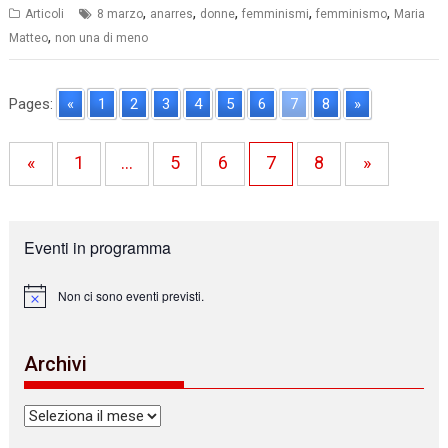
,
,
,
,
,
Articoli
8 marzo
anarres
donne
femminismi
femminismo
Maria
,
Matteo
non una di meno
Pages:
«
1
2
3
4
5
6
7
8
»
«
1
…
5
6
7
8
»
Eventi in programma
Non ci sono eventi previsti.
N
o
t
i
Archivi
c
e
Archivi