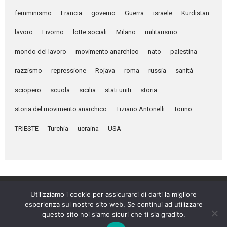
femminismo
Francia
governo
Guerra
israele
Kurdistan
lavoro
Livorno
lotte sociali
Milano
militarismo
mondo del lavoro
movimento anarchico
nato
palestina
razzismo
repressione
Rojava
roma
russia
sanità
sciopero
scuola
sicilia
stati uniti
storia
storia del movimento anarchico
Tiziano Antonelli
Torino
TRIESTE
Turchia
ucraina
USA
Utilizziamo i cookie per assicurarci di darti la migliore
esperienza sul nostro sito web. Se continui ad utilizzare
Umanità Nova © 2026
questo sito noi siamo sicuri che ti sia gradito.