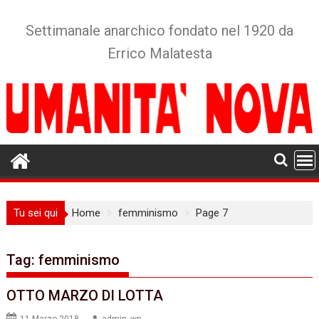
Skip
to
Settimanale anarchico fondato nel 1920 da
content
Errico Malatesta
Tu sei qui
Home
femminismo
Page 7
Tag:
femminismo
OTTO MARZO DI LOTTA