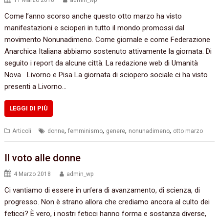
11 Marzo 2018
admin_wp
Come l’anno scorso anche questo otto marzo ha visto
manifestazioni e scioperi in tutto il mondo promossi dal
movimento Nonunadimeno. Come giornale e come Federazione
Anarchica Italiana abbiamo sostenuto attivamente la giornata. Di
seguito i report da alcune città. La redazione web di Umanità
Nova Livorno e Pisa La giornata di sciopero sociale ci ha visto
presenti a Livorno…
LEGGI DI PIÙ
,
,
,
,
Articoli
donne
femminismo
genere
nonunadimeno
otto marzo
Il voto alle donne
4 Marzo 2018
admin_wp
Ci vantiamo di essere in un’era di avanzamento, di scienza, di
progresso. Non è strano allora che crediamo ancora al culto dei
feticci? È vero, i nostri feticci hanno forma e sostanza diverse,