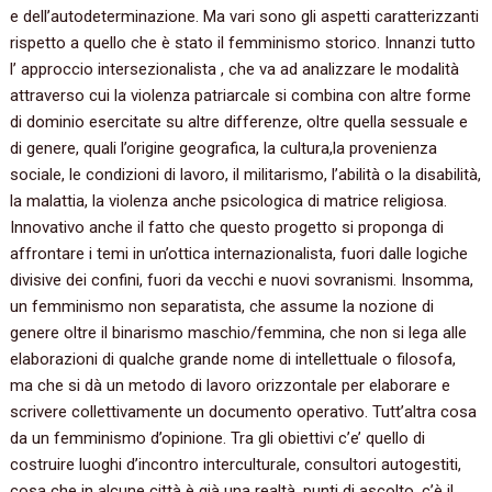
e dell’autodeterminazione. Ma vari sono gli aspetti caratterizzanti
rispetto a quello che è stato il femminismo storico. Innanzi tutto
l’ approccio intersezionalista , che va ad analizzare le modalità
attraverso cui la violenza patriarcale si combina con altre forme
di dominio esercitate su altre differenze, oltre quella sessuale e
di genere, quali l’origine geografica, la cultura,la provenienza
sociale, le condizioni di lavoro, il militarismo, l’abilità o la disabilità,
la malattia, la violenza anche psicologica di matrice religiosa.
Innovativo anche il fatto che questo progetto si proponga di
affrontare i temi in un’ottica internazionalista, fuori dalle logiche
divisive dei confini, fuori da vecchi e nuovi sovranismi. Insomma,
un femminismo non separatista, che assume la nozione di
genere oltre il binarismo maschio/femmina, che non si lega alle
elaborazioni di qualche grande nome di intellettuale o filosofa,
ma che si dà un metodo di lavoro orizzontale per elaborare e
scrivere collettivamente un documento operativo. Tutt’altra cosa
da un femminismo d’opinione. Tra gli obiettivi c’e’ quello di
costruire luoghi d’incontro interculturale, consultori autogestiti,
cosa che in alcune città è già una realtà, punti di ascolto, c’è il