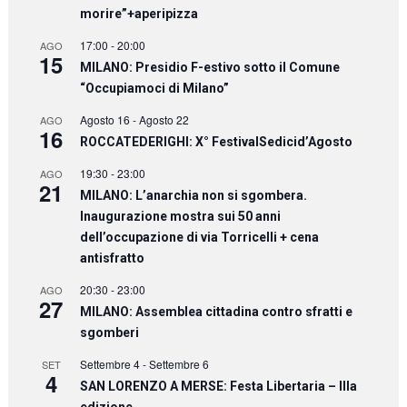
morire”+aperipizza
17:00
-
20:00
AGO
15
MILANO: Presidio F-estivo sotto il Comune
“Occupiamoci di Milano”
Agosto 16
-
Agosto 22
AGO
16
ROCCATEDERIGHI: X° FestivalSedicid’Agosto
19:30
-
23:00
AGO
21
MILANO: L’anarchia non si sgombera.
Inaugurazione mostra sui 50 anni
dell’occupazione di via Torricelli + cena
antisfratto
20:30
-
23:00
AGO
27
MILANO: Assemblea cittadina contro sfratti e
sgomberi
Settembre 4
-
Settembre 6
SET
4
SAN LORENZO A MERSE: Festa Libertaria – IIIa
edizione