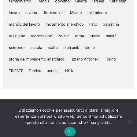
femminismo
Francia
governo
Guerra
israele
Kurdistan
lavoro
Livorno
lotte sociali
Milano
militarismo
mondo del lavoro
movimento anarchico
nato
palestina
razzismo
repressione
Rojava
roma
russia
sanità
sciopero
scuola
sicilia
stati uniti
storia
storia del movimento anarchico
Tiziano Antonelli
Torino
TRIESTE
Turchia
ucraina
USA
Utilizziamo i cookie per assicurarci di darti la migliore
esperienza sul nostro sito web. Se continui ad utilizzare
Umanità Nova © 2026
questo sito noi siamo sicuri che ti sia gradito.
Settimanale anarchico fondato nel 1920 da Errico Malatesta
Ok