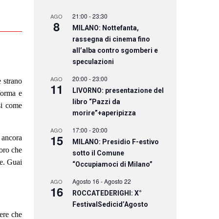
21:00
-
23:30
AGO
8
MILANO: Nottefanta,
rassegna di cinema fino
all’alba contro sgomberi e
speculazioni
20:00
-
23:00
AGO
 strano
11
LIVORNO: presentazione del
 forma e
libro “Pazzi da
si come
morire”+aperipizza
17:00
-
20:00
AGO
15
 ancora
MILANO: Presidio F-estivo
loro che
sotto il Comune
te. Guai
“Occupiamoci di Milano”
Agosto 16
-
Agosto 22
AGO
16
ROCCATEDERIGHI: X°
FestivalSedicid’Agosto
nere che