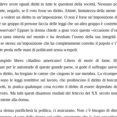
deve avere eguali diritti in tutte le questioni della società. Nessuno p
nte, negarlo, se il voto fosse un diritto. Ahimè, limitatezza della ment
e a vedere un diritto in un’imposizione. O non è forse un’imposizione d
e un gruppo di persone faccia delle leggi che un altro gruppo è costrett
osservare? Eppure la donna chiede a gran voce questa «occasione d’o
o tanta miseria nel mondo e ha derubato l’uomo della sua integrità 
n se stesso; un’imposizione che ha completamente corrotto il popolo e l
e preda nelle mani di politicanti senza scrupoli.
stupido libero cittadino americano! Libero di morir di fame, li
re per le autostrade di questo grande paese, si gode il suffragio unive
o diritto, ha forgiato le catene che cingono le sue membra. La ricompe
sono le leggi restrittive sul lavoro, che proibiscono il diritto di boicot
etti, in pratica qualunque cosa eccetto il diritto di essere depredato de
avoro. Ma tutti questi disastrosi risultati del feticcio del XX secolo n
 niente alla donna.
la donna purificherà la politica, ci assicurano. Non c’è bisogno di dir
pongo al voto delle donne col solito argomento che la loro eguaglia