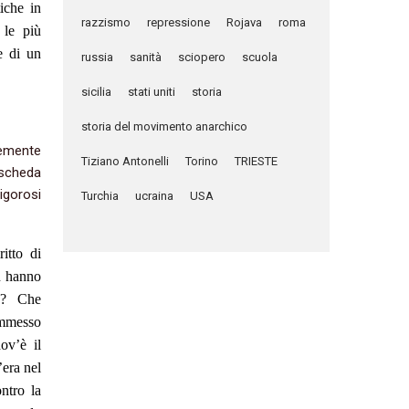
iche in
razzismo
repressione
Rojava
roma
 le più
ne di un
russia
sanità
sciopero
scuola
sicilia
stati uniti
storia
storia del movimento anarchico
temente
Tiziano Antonelli
Torino
TRIESTE
 scheda
igorosi
Turchia
ucraina
USA
itto di
n hanno
ta? Che
 ammesso
ov’è il
’era nel
ntro la