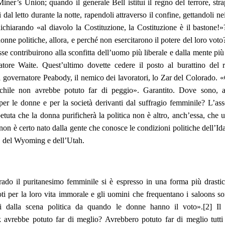
iner’s Union; quando il generale Bell istituì il regno del terrore, st
 dal letto durante la notte, rapendoli attraverso il confine, gettandoli nei
 dichiarando «al diavolo la Costituzione, la Costituzione è il bastone
onne politiche, allora, e perché non esercitarono il potere del loro vot
se contribuirono alla sconfitta dell’uomo più liberale e dalla mente più
atore Waite. Quest’ultimo dovette cedere il posto al burattino del r
il governatore Peabody, il nemico dei lavoratori, lo Zar del Colorado. «
chile non avrebbe potuto far di peggio». Garantito. Dove sono, al
per le donne e per la società derivanti dal suffragio femminile? L’ass
petuta che la donna purificherà la politica non è altro, anch’essa, che 
non è certo nato dalla gente che conosce le condizioni politiche dell’Id
 del Wyoming e dell’Utah.
ado il puritanesimo femminile si è espresso in una forma più drastic
ti per la loro vita immorale e gli uomini che frequentano i saloons so
ti dalla scena politica da quando le donne hanno il voto».[2] Il f
avrebbe potuto far di meglio? Avrebbero potuto far di meglio tutti 