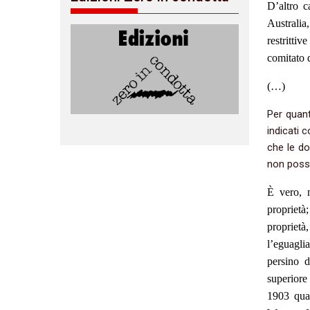
D’altro c
Australi
restritti
comitato d
(…)
Per quant
indicati 
che le do
non poss
È vero, n
proprietà
propriet
l’eguagli
persino 
superiore
1903 quan