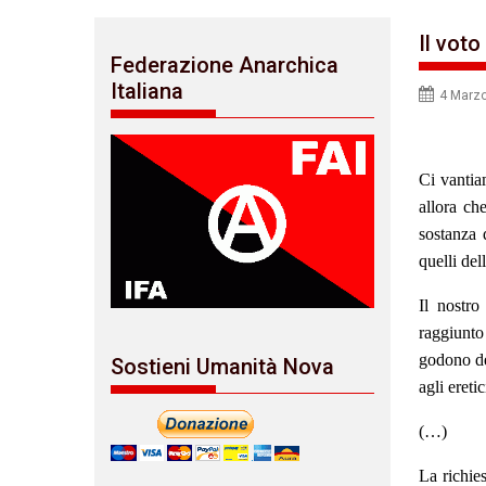
Il voto
Federazione Anarchica
Italiana
4 Marz
Ci vantia
allora ch
sostanza 
quelli dell
Il nostro
raggiunto
godono de
Sostieni Umanità Nova
agli ereti
(…)
La richies