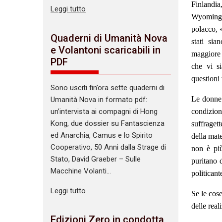
Finlandia
Leggi tutto
Wyoming e
polacco, 
Quaderni di Umanità Nova
stati sia
e Volantoni scaricabili in
maggiore 
PDF
che vi s
questioni
Sono usciti fin’ora sette quaderni di
Le donne 
Umanità Nova in formato pdf:
un’intervista ai compagni di Hong
condizion
Kong, due dossier su Fantascienza
suffraget
ed Anarchia, Camus e lo Spirito
della mate
Cooperativo, 50 Anni dalla Strage di
non è più
Stato, David Graeber – Sulle
puritano 
Macchine Volanti…
politican
Leggi tutto
Se le cos
delle real
Edizioni Zero in condotta