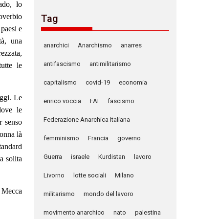
ado, lo
overbio
Tag
 paesi e
tà, una
anarchici
Anarchismo
anarres
ezzata,
antifascismo
antimilitarismo
utte le
capitalismo
covid-19
economia
ggi. Le
enrico voccia
FAI
fascismo
dove le
Federazione Anarchica Italiana
r senso
donna là
femminismo
Francia
governo
tandard
Guerra
israele
Kurdistan
lavoro
a solita
Livorno
lotte sociali
Milano
la Mecca
militarismo
mondo del lavoro
movimento anarchico
nato
palestina