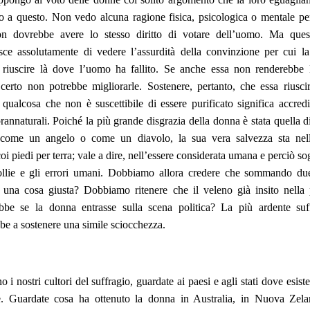
no a questo. Non vedo alcuna ragione fisica, psicologica o mentale per
n dovrebbe avere lo stesso diritto di votare dell’uomo. Ma que
ce assolutamente di vedere l’assurdità della convinzione per cui l
riuscire là dove l’uomo ha fallito. Se anche essa non renderebbe 
 certo non potrebbe migliorarle. Sostenere, pertanto, che essa riusci
e qualcosa che non è suscettibile di essere purificato significa accredi
rannaturali. Poiché la più grande disgrazia della donna è stata quella d
 come un angelo o come un diavolo, la sua vera salvezza sta nell
coi piedi per terra; vale a dire, nell’essere considerata umana e perciò so
follie e gli errori umani. Dobbiamo allora credere che sommando due
 una cosa giusta? Dobbiamo ritenere che il veleno già insito nella p
bbe se la donna entrasse sulla scena politica? La più ardente suff
bbe a sostenere una simile sciocchezza.
 i nostri cultori del suffragio, guardate ai paesi e agli stati dove esiste
e. Guardate cosa ha ottenuto la donna in Australia, in Nuova Zela