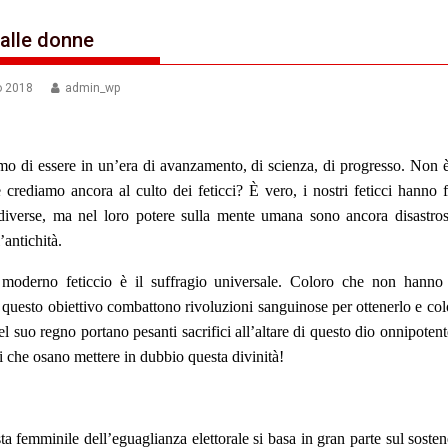
 alle donne
o 2018
admin_wp
mo di essere in un’era di avanzamento, di scienza, di progresso. Non è
e crediamo ancora al culto dei feticci? È vero, i nostri feticci hanno
diverse, ma nel loro potere sulla mente umana sono ancora disastro
’antichità.
 moderno feticcio è il suffragio universale. Coloro che non hanno
 questo obiettivo combattono rivoluzioni sanguinose per ottenerlo e co
l suo regno portano pesanti sacrifici all’altare di questo dio onnipoten
ci che osano mettere in dubbio questa divinità!
ta femminile dell’eguaglianza elettorale si basa in gran parte sul soste