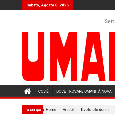
Skip
sabato, Agosto 8, 2026
to
content
Sett
COS’È
DOVE TROVARE UMANITÀ NOVA
Tu sei qui
Home
Articoli
Il voto alle donne