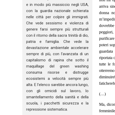
e in modo più massiccio negli USA,
arriva si
con la guardia nazionale schierata
donna no
nelle città per colpire gli immigrati.
m’impedis
Che vede sessismo e violenza di
dovrebbe 
genere farsi sempre più strutturali
peggiori,
con il ritorno della sacra trinità di dio,
purificar
patria e famiglia. Che vede la
poteri sop
devastazione ambientale accelerare
guardata
sempre di più, con l’avanzata di un
riportata 
capitalismo di rapina che sotto il
tutte le 
maquillage del green washing
otterremo
consuma risorse e distrugge
diminuire
ecosistemi a velocità sempre più
fatichere
alta. E l’elenco sarebbe ancora lungo,
con gli omicidi sul lavoro, lo
(…)
smantellamento della sanità e della
scuola, i pacchetti sicurezza e la
Ma, dicono
repressione sistematica.
femminil