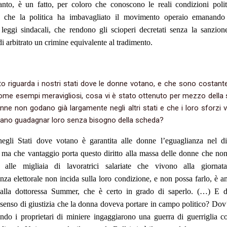
anto, è un fatto, per coloro che conoscono le reali condizioni polit
a, che la politica ha imbavagliato il movimento operaio emanando
ve leggi sindacali, che rendono gli scioperi decretati senza la sanzio
i arbitrato un crimine equivalente al tradimento.
o riguarda i nostri stati dove le donne votano, e che sono costan
come esempi meravigliosi, cosa vi è stato ottenuto per mezzo della
nne non godano già largamente negli altri stati e che i loro sforzi v
ano guadagnar loro senza bisogno della scheda?
egli Stati dove votano è garantita alle donne l’eguaglianza nel dir
; ma che vantaggio porta questo diritto alla massa delle donne che no
à, alle migliaia di lavoratrici salariate che vivono alla giorna
anza elettorale non incida sulla loro condizione, e non possa farlo, è
dalla dottoressa Summer, che è certo in grado di saperlo. (…) E d
 senso di giustizia che la donna doveva portare in campo politico? Dov
do i proprietari di miniere ingaggiarono una guerra di guerriglia co