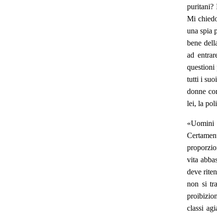
puritani?
Mi chiedo
una spia p
bene dell
ad entrar
questioni
tutti i su
donne com
lei, la pol
«Uomini 
Certament
proporzio
vita abba
deve rite
non si tr
proibizio
classi ag