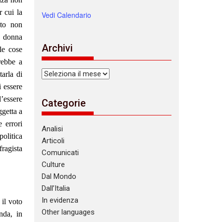
 cui la
Vedi Calendario
sto non
a donna
Archivi
le cose
rebbe a
Archivi
tarla di
i essere
’essere
Categorie
ggetta a
 errori
Analisi
olitica
Articoli
ragista
Comunicati
Culture
Dal Mondo
Dall’Italia
In evidenza
 il voto
Other languages
nda, in