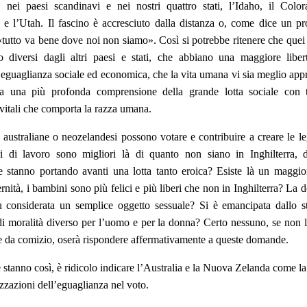
, nei paesi scandinavi e nei nostri quattro stati, l’Idaho, il Color
 l’Utah. Il fascino è accresciuto dalla distanza o, come dice un pr
«tutto va bene dove noi non siamo». Così si potrebbe ritenere che quei
no diversi dagli altri paesi e stati, che abbiano una maggiore liber
eguaglianza sociale ed economica, che la vita umana vi sia meglio appr
ia una più profonda comprensione della grande lotta sociale con t
 vitali che comporta la razza umana.
australiane o neozelandesi possono votare e contribuire a creare le le
i di lavoro sono migliori là di quanto non siano in Inghilterra, 
te stanno portando avanti una lotta tanto eroica? Esiste là un maggio
rnità, i bambini sono più felici e più liberi che non in Inghilterra? La 
 considerata un semplice oggetto sessuale? Si è emancipata dallo s
di moralità diverso per l’uomo e per la donna? Certo nessuno, se non l
te da comizio, oserà rispondere affermativamente a queste domande.
e stanno così, è ridicolo indicare l’Australia e la Nuova Zelanda come 
izzazioni dell’eguaglianza nel voto.