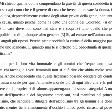
 Mi chiedo quante donne comprendano la gravità di questa cosiddetta i
 se capiscono che è il genere di cosa che invece di elevare la donna, f
olitica, deprecabilmente curiosa degli affari privati della gente, non tant
a causa, quanto perché, come ha detto una donna del Colorado, «si di
e in case dove non sono mai state e a scoprirvi tutto quello che p
 politiche o di qualunque altro genere».[3] Sì, ad entrare nell’animo um
oi angoli più riposti. Perché niente soddisfa la curiosità della maggior par
e uno scandalo. E quando mai le si offrono più opportunità di quelle
iticante?
noti per la loro vita immorale e gli uomini che frequentano i sa
e chi raccoglie i voti femminili non si può dire che abbia molto sens
ni. Anche concedendo che queste ficcanaso possano decidere chi cond
stanza morale per quell’ambiente morale più di ogni altro che è la poli
nere che i proprietari di saloons appartengano alla stessa categoria? A 
atti dell’ipocrisia e del bigottismo americani, così manifesti nel princ
nismo, che sancisce il dilagare dell’alcoolismo tra gli uomini e le don
iate, mentre tiene attentamente d’occhio l’unico posto rimasto al pov