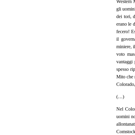
Western M
gli uomini
dei tori,
erano le d
fecero! Es
il govern
miniere, 
voto mas
vantaggi 
spesso ri
Mito che 
Colorado,
(…)
Nel Color
uomini no
allontana
Comstock 