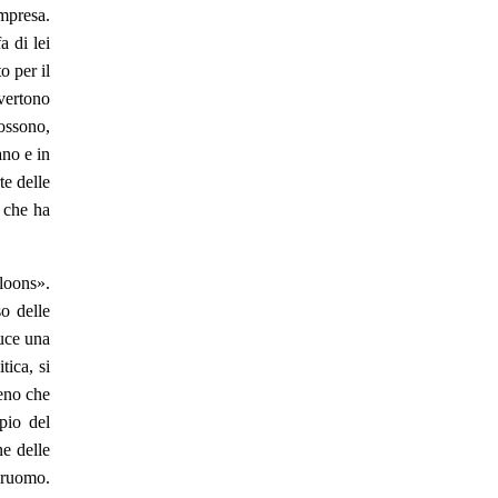
mpresa.
a di lei
o per il
vertono
ossono,
ano e in
te delle
 che ha
loons».
o delle
uce una
tica, si
meno che
ipio del
ne delle
eruomo.