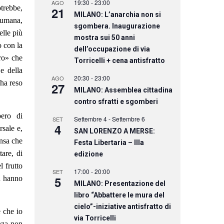
19:30
-
23:00
AGO
otrebbe,
21
MILANO: L’anarchia non si
e umana,
sgombera. Inaugurazione
elle più
mostra sui 50 anni
o con la
dell’occupazione di via
ro» che
Torricelli + cena antisfratto
e della
20:30
-
23:00
AGO
’ha reso
27
MILANO: Assemblea cittadina
contro sfratti e sgomberi
bero di
Settembre 4
-
Settembre 6
SET
4
rsale e,
SAN LORENZO A MERSE:
nsa che
Festa Libertaria – IIIa
tare, di
edizione
l frutto
17:00
-
20:00
SET
5
on hanno
MILANO: Presentazione del
libro “Abbattere le mura del
cielo”-iniziative antisfratto di
e che io
via Torricelli
nza non