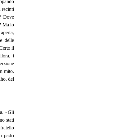
rappando
 recinti
!»? Dove
o? Ma lo
 aperta,
e delle
Certo il
lora, i
erzione
un mito.
aho, del
a. «Gli
no stati
ratello
i padri