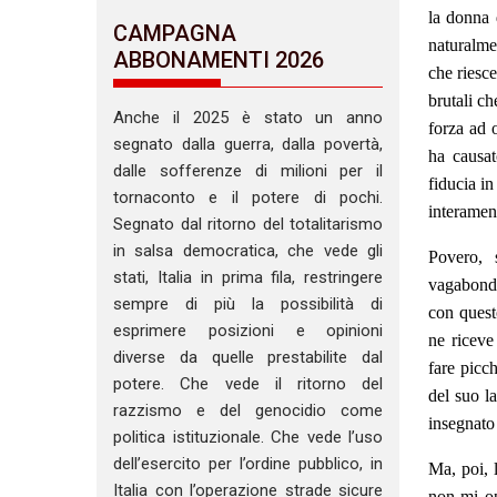
la donna 
CAMPAGNA
naturalme
ABBONAMENTI 2026
che riesc
brutali ch
Anche il 2025 è stato un anno
forza ad 
segnato dalla guerra, dalla povertà,
ha causat
dalle sofferenze di milioni per il
fiducia i
tornaconto e il potere di pochi.
interament
Segnato dal ritorno del totalitarismo
in salsa democratica, che vede gli
Povero, 
stati, Italia in prima fila, restringere
vagabonda
sempre di più la possibilità di
con quest
esprimere posizioni e opinioni
ne riceve 
diverse da quelle prestabilite dal
fare picch
potere. Che vede il ritorno del
del suo l
razzismo e del genocidio come
insegnato
politica istituzionale. Che vede l’uso
dell’esercito per l’ordine pubblico, in
Ma, poi, 
Italia con l’operazione strade sicure
non mi op