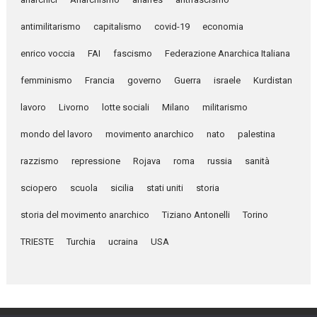
antimilitarismo
capitalismo
covid-19
economia
enrico voccia
FAI
fascismo
Federazione Anarchica Italiana
femminismo
Francia
governo
Guerra
israele
Kurdistan
lavoro
Livorno
lotte sociali
Milano
militarismo
mondo del lavoro
movimento anarchico
nato
palestina
razzismo
repressione
Rojava
roma
russia
sanità
sciopero
scuola
sicilia
stati uniti
storia
storia del movimento anarchico
Tiziano Antonelli
Torino
TRIESTE
Turchia
ucraina
USA