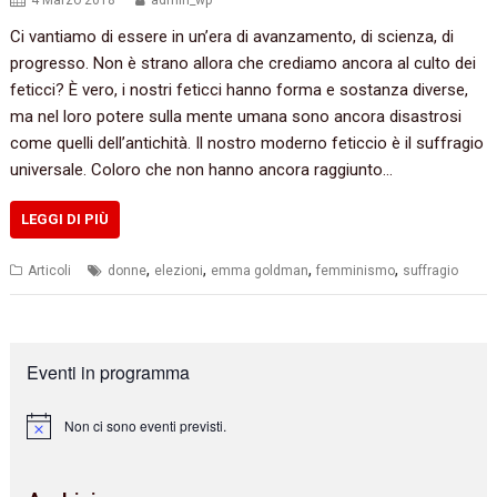
4 Marzo 2018
admin_wp
Ci vantiamo di essere in un’era di avanzamento, di scienza, di
progresso. Non è strano allora che crediamo ancora al culto dei
feticci? È vero, i nostri feticci hanno forma e sostanza diverse,
ma nel loro potere sulla mente umana sono ancora disastrosi
come quelli dell’antichità. Il nostro moderno feticcio è il suffragio
universale. Coloro che non hanno ancora raggiunto…
LEGGI DI PIÙ
,
,
,
,
Articoli
donne
elezioni
emma goldman
femminismo
suffragio
Eventi in programma
Non ci sono eventi previsti.
N
o
t
i