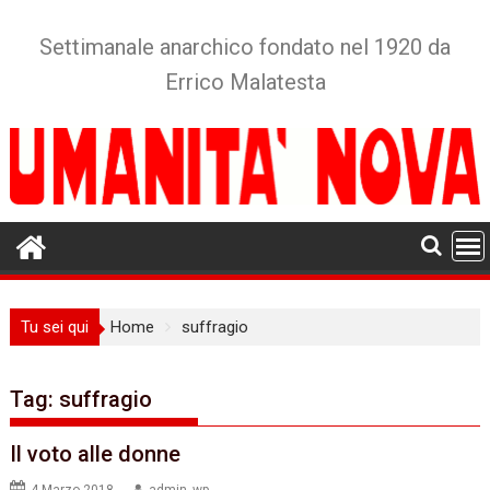
Skip
to
Settimanale anarchico fondato nel 1920 da
content
Errico Malatesta
Tu sei qui
Home
suffragio
Tag:
suffragio
Il voto alle donne