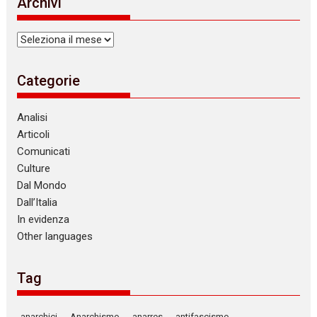
Archivi
c
e
Archivi
Categorie
Analisi
Articoli
Comunicati
Culture
Dal Mondo
Dall’Italia
In evidenza
Other languages
Tag
anarchici
Anarchismo
anarres
antifascismo