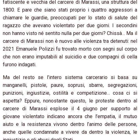
fatiscente e vecchia del carcere di Marassi, una struttura del
1800. E pare che siano stati proprio i quattro aggressori a
chiamare le guardie, preoccupati per lo stato di salute del
ragazzo che avevano violentato per due giorni. I secondini
non hanno visto né sentito nulla per due giorni? Chissà… Ma il
carcere di Marassi non è nuovo alle violenza tra detenuti: nel
2021 Emanuele Polizzi fu trovato morto con segni sul corpo
che non erano imputabili al suicidio e due compagni di cella
furono indagati.
Ma del resto se l’intero sistema carcerario si basa su
manganelli, pistole, paure, soprusi, sbarre, segregazioni,
punizioni, ingiustizie, ostilità e competizione… cosa ci si
aspetta? Eppure, nonostante questo, le proteste dentro al
carcere di Marassi esplose il 4 giugno per supporto al
giovane violentato indicano ancora che l’empatia, il mutuo
aiuto e la resistenza vivono dentro l’animo delle persone,
anche quelle condannate a vivere da dentro la violenza, le
ingiustizie e gli abusi degli Stati.