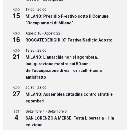
17:00
-
20:00
AGO
15
MILANO: Presidio F-estivo sotto il Comune
“Occupiamoci di Milano”
Agosto 16
-
Agosto 22
AGO
16
ROCCATEDERIGHI: X° FestivalSedicid’Agosto
19:30
-
23:00
AGO
21
MILANO: L’anarchia non si sgombera.
Inaugurazione mostra sui 50 anni
dell’occupazione di via Torricelli + cena
antisfratto
20:30
-
23:00
AGO
27
MILANO: Assemblea cittadina contro sfratti e
sgomberi
Settembre 4
-
Settembre 6
SET
4
SAN LORENZO A MERSE: Festa Libertaria – IIIa
edizione