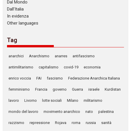
Dal Mondo
Dall’Italia
In evidenza
Other languages
Tag
anarchici
Anarchismo
anarres
antifascismo
antimilitarismo
capitalismo
covid-19
economia
enrico voccia
FAI
fascismo
Federazione Anarchica Italiana
femminismo
Francia
governo
Guerra
israele
Kurdistan
lavoro
Livorno
lotte sociali
Milano
militarismo
mondo del lavoro
movimento anarchico
nato
palestina
razzismo
repressione
Rojava
roma
russia
sanità