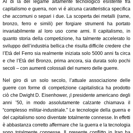
Al di là del legame altamente tecnologico esistente fra
capitalismo e guerra, non vi é alcuna caratteristica specifica
che accomuni o separi i due. La scoperta dei metalli (rame,
bronzo, ferro e simili) per forgiare strumenti ha portato
invariabilmente al loro uso come armi. II capitalismo, in
quanto storia della competizione, ha talmente accelerato lo
sviluppo dell’industria bellica che risulta difficile credere che
l’Età del Ferro sia realmente iniziata solo 5000 anni fa circa
e che l’Età del Bronzo, prima ancora, sia durata solo pochi
secoli – con aumenti colossali del numero delle guerre.
Nel giro di un solo secolo, l’attuale associazione delle
guerre con forme di competizione capitalistica ha prodotto
ciò che Dwight D. Eisenhower, ¡I presidente americano degli
anni ’50, in modo assolutamente calzante chiamava il
“complesso militar-industriale.” Le tecnologie della guerra e
del capitalismo sono diventate totalmente connesse. In effetti
è abbastanza corretto affermare che la guerra e la tecnologia
sono totalmente connesse. Il presente conflitto in Iraq ha