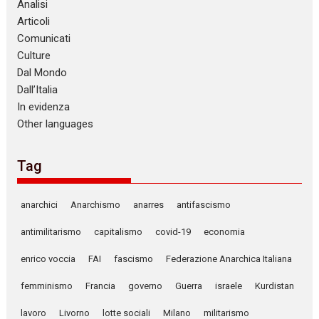
Analisi
Articoli
Comunicati
Culture
Dal Mondo
Dall’Italia
In evidenza
Other languages
Tag
anarchici
Anarchismo
anarres
antifascismo
antimilitarismo
capitalismo
covid-19
economia
enrico voccia
FAI
fascismo
Federazione Anarchica Italiana
femminismo
Francia
governo
Guerra
israele
Kurdistan
lavoro
Livorno
lotte sociali
Milano
militarismo