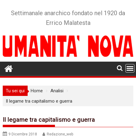
Skip
to
Settimanale anarchico fondato nel 1920 da
content
Errico Malatesta
Tu sei qui
Home
Analisi
Il legame tra capitalismo e guerra
Il legame tra capitalismo e guerra
9 Dicembre 2018
Redazione_web