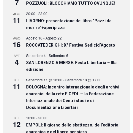
7
POZZUOLI: BLOCCHIAMO TUTTO OVUNQUE!
20:00
-
23:00
AGO
11
LIVORNO: presentazione del libro “Pazzi da
morire”+aperipizza
Agosto 16
-
Agosto 22
AGO
16
ROCCATEDERIGHI: X° FestivalSedicid’Agosto
Settembre 4
-
Settembre 6
SET
4
SAN LORENZO A MERSE: Festa Libertaria – IIIa
edizione
Settembre 11 @ 18:00
-
Settembre 13 @ 17:00
SET
11
BOLOGNA: Incontro internazionale degli archivi
anarchici della rete FICEDL — la Federazione
Internazionale dei Centri studi e di
Documentazione Libertari
10:00
-
20:00
SET
12
EMPOLI: Il giorno dello sbattezzo, dell’editoria
anarchica e del libero pensiero