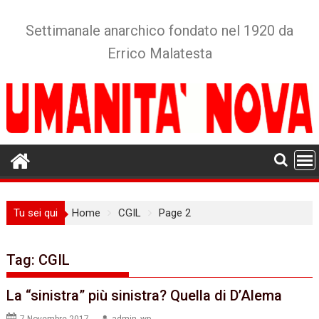
Skip
to
Settimanale anarchico fondato nel 1920 da
content
Errico Malatesta
Tu sei qui
Home
CGIL
Page 2
Tag:
CGIL
La “sinistra” più sinistra? Quella di D’Alema