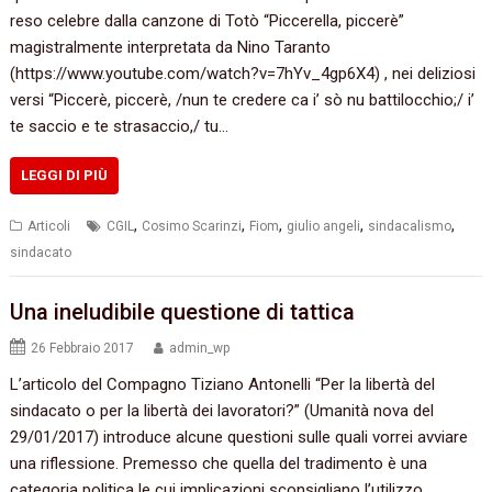
‬reso celebre dalla canzone di Totò‭ “‬Piccerella,‭ ‬piccerè‭”
‬magistralmente interpretata da Nino Taranto
(https://www.youtube.com/watch?v‭=‬7hYv‭_‬4gp6X4) ,‭ ‬nei deliziosi
versi‭ “Piccerè,‭ ‬piccerè,‭ ‬/nun te credere ca i‭’ ‬sò nu battilocchio‭;‬/‭ ‬i‭’
‬te saccio e te strasaccio,/‭ ‬tu…
LEGGI DI PIÙ
,
,
,
,
,
Articoli
CGIL
Cosimo Scarinzi
Fiom
giulio angeli
sindacalismo
sindacato
Una ineludibile questione di tattica
26 Febbraio 2017
admin_wp
L’articolo del Compagno Tiziano Antonelli‭ ‬“Per la libertà del
sindacato o per la libertà dei lavoratori‭?” ‬(Umanità nova del‭
‬29/01/2017‭) ‬introduce alcune questioni sulle quali vorrei avviare
una riflessione. Premesso che quella del tradimento è una
categoria politica le cui implicazioni sconsigliano l’utilizzo,‭