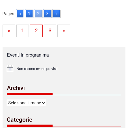
Pages:
«
1
2
3
»
«
1
2
3
»
Eventi in programma
Non ci sono eventi previsti.
N
o
t
i
Archivi
c
e
Archivi
Categorie