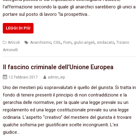
‬l’affermazione secondo la quale gli anarchici sarebbero gli unici a
portare sul posto di lavoro‭ ‬“la prospettiva…
LEGGI DI PIÙ
,
,
,
,
,
Articoli
Anarchismo
CGIL
Fiom
giulio angeli
sindacato
Tiziano
Antonelli
Il fascino criminale dell'Unione Europea
12 Febbraio 2017
admin_wp
Uno dei mestieri più sopravvalutati è quello del giurista.‭ ‬Si tratta in
fondo di tenere presenti il principio di non contraddizione e la
gerarchia delle normative,‭ ‬per la quale una legge prevale su un
regolamento ed una legge costituzionale prevale su una legge
ordinaria.‭ ‬L‭’‬aspetto‭ “‬creativo‭”‬ del mestiere del giurista è trovare
qualche sofisma per giustificare scelte incongruenti.‭ ‬L‭’‬ex
giudice…