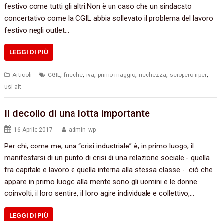
festivo come tutti gli altri.Non è un caso che un sindacato
concertativo come la CGIL abbia sollevato il problema del lavoro
festivo negli outlet…
LEGGI DI PIÙ
,
,
,
,
,
,
Articoli
CGIL
fricche
iva
primo maggio
ricchezza
sciopero irper
usi-ait
Il decollo di una lotta importante
16 Aprile 2017
admin_wp
Per chi,‭ ‬come me,‭ ‬una‭ “‬crisi industriale‭” ‬è,‭ ‬in primo luogo,‭ ‬il
manifestarsi di un punto di‭ ‬crisi di una relazione sociale‭ ‬-‭ ‬quella
fra capitale e lavoro e quella interna‭ ‬alla stessa classe‭ ‬-‭ ‬ ciò che
appare in primo luogo alla mente sono gli uomini e le donne
coinvolti,‭ ‬il loro sentire,‭ ‬il loro agire individuale e collettivo,‭…
LEGGI DI PIÙ