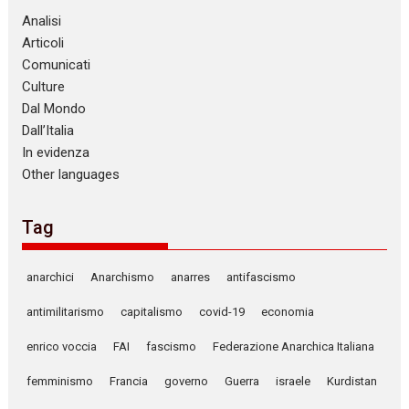
Analisi
Articoli
Comunicati
Culture
Dal Mondo
Dall’Italia
In evidenza
Other languages
Tag
anarchici
Anarchismo
anarres
antifascismo
antimilitarismo
capitalismo
covid-19
economia
enrico voccia
FAI
fascismo
Federazione Anarchica Italiana
femminismo
Francia
governo
Guerra
israele
Kurdistan