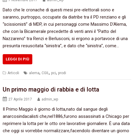
7 Novembre 2017
admin_wp
Dato che le cronache di questi mesi pre-elettorali sono e
saranno, purtroppo, occupate da diatribe tra il PD renziano e gli
“scissionisti” di MDP, in cui personaggi come Massimo D’Alema,
che con la Bicamerale precedette di venti anni il “Patto del
Nazzareno” tra Renzi e Berlusconi, si ergono a portavoce di una
presunta resuscitata “sinistra”, e dato che “sinistra”, come…
LEGGI DI PIÙ
,
,
,
Articoli
alema
CGIL
pci
prodi
Un primo maggio di rabbia e di lotta
27 Aprile 2017
admin_wp
Il Primo Maggio è giorno di lotta,nato dal sangue degli
anarcosindacalisti che,nel1886,furono assassinati a Chicago per
reprimere la lotta per le otto ore lavorative giornaliere. È una data
che oggi si vorrebbe normalizzare,facendolo diventare un giorno