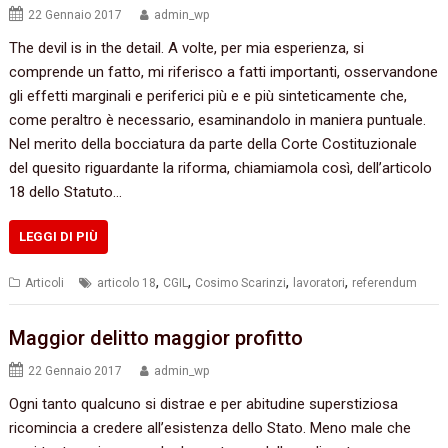
22 Gennaio 2017
admin_wp
The devil is in the detail. A volte,‭ ‬per mia esperienza,‭ ‬si
comprende un fatto,‭ ‬mi riferisco a fatti importanti,‭ ‬osservandone
gli effetti marginali e periferici più e e più sinteticamente che,‭
‬come peraltro è necessario,‭ ‬esaminandolo in maniera puntuale.‭
Nel merito della bocciatura da parte della Corte Costituzionale
del quesito riguardante la riforma,‭ ‬chiamiamola così,‭ ‬dell’articolo‭
‬18‭ ‬dello Statuto…
LEGGI DI PIÙ
,
,
,
,
Articoli
articolo 18
CGIL
Cosimo Scarinzi
lavoratori
referendum
Maggior delitto maggior profitto
22 Gennaio 2017
admin_wp
Ogni tanto qualcuno si distrae e per abitudine superstiziosa
ricomincia a credere all’esistenza dello Stato.‭ ‬Meno male che