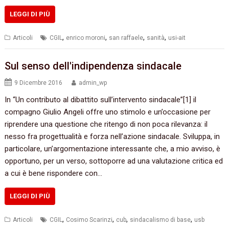
LEGGI DI PIÙ
,
,
,
,
Articoli
CGIL
enrico moroni
san raffaele
sanità
usi-ait
Sul senso dell'indipendenza sindacale
9 Dicembre 2016
admin_wp
In “Un contributo al dibattito sull’intervento sindacale”[1] il
compagno Giulio Angeli offre uno stimolo e un’occasione per
riprendere una questione che ritengo di non poca rilevanza: il
nesso fra progettualità e forza nell’azione sindacale. Sviluppa, in
particolare, un’argomentazione interessante che, a mio avviso, è
opportuno, per un verso, sottoporre ad una valutazione critica ed
a cui è bene rispondere con…
LEGGI DI PIÙ
,
,
,
,
Articoli
CGIL
Cosimo Scarinzi
cub
sindacalismo di base
usb