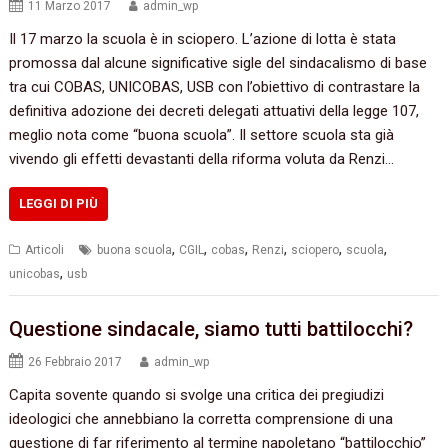
11 Marzo 2017
admin_wp
Il 17 marzo la scuola è in sciopero. L’azione di lotta è stata
promossa dal alcune significative sigle del sindacalismo di base
tra cui COBAS, UNICOBAS, USB con l’obiettivo di contrastare la
definitiva adozione dei decreti delegati attuativi della legge 107,
meglio nota come “buona scuola”. Il settore scuola sta già
vivendo gli effetti devastanti della riforma voluta da Renzi…
LEGGI DI PIÙ
,
,
,
,
,
,
Articoli
buona scuola
CGIL
cobas
Renzi
sciopero
scuola
,
unicobas
usb
Questione sindacale,‭ ‬siamo tutti battilocchi‭?
26 Febbraio 2017
admin_wp
Capita sovente quando si svolge una critica dei pregiudizi‭
‬ideologici che annebbiano la corretta comprensione di una
questione di far riferimento al termine napoletano‭ “‬battilocchio‭”