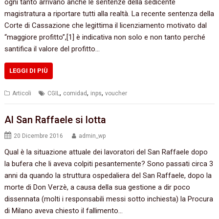
ogni tanto arrivano anche le sentenze della sedicente
magistratura a riportare tutti alla realtà.‭ ‬La recente sentenza della
Corte di Cassazione che legittima il licenziamento motivato dal‭
“‬maggiore profitto‭”‬,‭[‬1‭] ‬è indicativa non solo e non tanto perché
santifica il valore del profitto…
LEGGI DI PIÙ
,
,
,
Articoli
CGIL
comidad
inps
voucher
Al San Raffaele si lotta
20 Dicembre 2016
admin_wp
Qual è la situazione attuale dei lavoratori del San Raffaele dopo
la bufera che li aveva colpiti pesantemente? Sono passati circa 3
anni da quando la struttura ospedaliera del San Raffaele, dopo la
morte di Don Verzè, a causa della sua gestione a dir poco
dissennata (molti i responsabili messi sotto inchiesta) la Procura
di Milano aveva chiesto il fallimento…