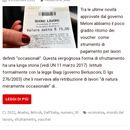
4 Dicembre 2022
Redazione_web
Tra le ultime novità
approvate dal governo
Meloni abbiamo il poco
gradito ritorno dei
voucher come
strumento di
pagamento per lavori
definiti “occasionali”. Questa vergognosa forma di sfruttamento
ha una lunga storia (vedi UN 11 marzo 2017). Istituiti
formalmente con la legge Biagi (governo Berlusconi, D. lgs.
276/2003) che li riservava alla retribuzione di lavori “di natura
meramente occasionale” di…
LEGGI DI PIÙ
,
,
,
,
,
2022
Analisi
Articoli
Dall'Italia
numero_30
economia
mondo del
,
,
lavoro
sfruttamento
voucher