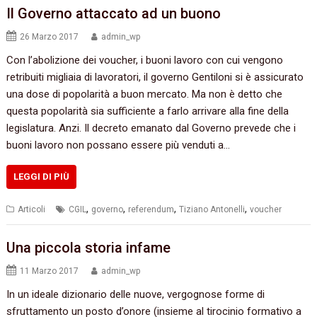
Il Governo‭ ‬attaccato ad un‭ ‬buono
26 Marzo 2017
admin_wp
Con l’abolizione dei voucher,‭ ‬i buoni lavoro con cui vengono
retribuiti migliaia di lavoratori,‭ ‬il governo Gentiloni si è assicurato
una dose di popolarità a buon mercato.‭ ‬Ma non è detto che
questa popolarità sia sufficiente a farlo arrivare alla fine della
legislatura.‭ ‬Anzi. Il decreto emanato dal Governo prevede che i
buoni lavoro non possano essere più venduti a…
LEGGI DI PIÙ
,
,
,
,
Articoli
CGIL
governo
referendum
Tiziano Antonelli
voucher
Una piccola storia infame
11 Marzo 2017
admin_wp
In un ideale dizionario delle nuove, vergognose forme di
sfruttamento un posto d’onore (insieme al tirocinio formativo a