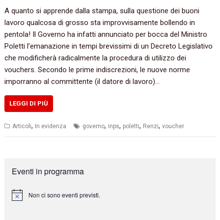
A quanto si apprende dalla stampa,‭ ‬sulla questione dei buoni
lavoro qualcosa di grosso sta improvvisamente bollendo in
pentola‭! ‬Il Governo ha infatti annunciato per bocca del Ministro
Poletti l’emanazione in tempi brevissimi di un Decreto Legislativo
che modificherà radicalmente la procedura di utilizzo dei
vouchers. Secondo le prime indiscrezioni,‭ ‬le nuove norme
imporranno al committente‭ (‬il datore di lavoro‭)…
LEGGI DI PIÙ
,
,
,
,
,
Articoli
In evidenza
governo
inps
poletti
Renzi
voucher
Eventi in programma
Non ci sono eventi previsti.
N
o
t