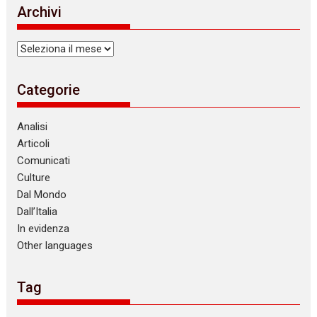
i
Archivi
c
e
Archivi
Categorie
Analisi
Articoli
Comunicati
Culture
Dal Mondo
Dall’Italia
In evidenza
Other languages
Tag