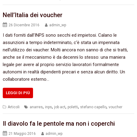
Nell’Italia dei voucher
26 Dicembre 2016
admin_wp
I dati forniti dall’INPS sono secchi ed impietosi. Calano le
assunzioni a tempo indeterminato, c’è stata un impennata
nell’utilizzo dei vaucher. Molti ancora non sanno di che si tratti,
anche se il meccanismo è da decenni lo stesso: una maniera
legale per avere al proprio servizio lavoratori formalmente
autonomi in realtà dipendenti precari e senza alcun diritto. Un
collaboratore esterno…
LEGGI DI PIÙ
,
,
,
,
,
Articoli
anarres
inps
job act
poletti
stefano capello
voucher
Il diavolo fa le pentole ma non i coperchi
21 Maggio 2016
admin_wp