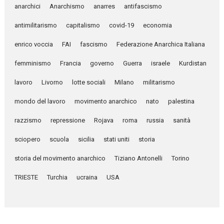
anarchici
Anarchismo
anarres
antifascismo
antimilitarismo
capitalismo
covid-19
economia
enrico voccia
FAI
fascismo
Federazione Anarchica Italiana
femminismo
Francia
governo
Guerra
israele
Kurdistan
lavoro
Livorno
lotte sociali
Milano
militarismo
mondo del lavoro
movimento anarchico
nato
palestina
razzismo
repressione
Rojava
roma
russia
sanità
sciopero
scuola
sicilia
stati uniti
storia
storia del movimento anarchico
Tiziano Antonelli
Torino
TRIESTE
Turchia
ucraina
USA