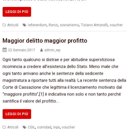
LEGGI DI PIÙ
,
,
,
,
Articoli
referendum
Renzi
sovranismo
Tiziano Antonelli
voucher
Maggior delitto maggior profitto
22 Gennaio 2017
admin_wp
Ogni tanto qualcuno si distrae e per abitudine superstiziosa
ricomincia a credere all’esistenza dello Stato.‭ ‬Meno male che
ogni tanto arrivano anche le sentenze della sedicente
magistratura a riportare tutti alla realtà.‭ ‬La recente sentenza della
Corte di Cassazione che legittima il licenziamento motivato dal‭
“‬maggiore profitto‭”‬,‭[‬1‭] ‬è indicativa non solo e non tanto perché
santifica il valore del profitto…
LEGGI DI PIÙ
,
,
,
Articoli
CGIL
comidad
inps
voucher