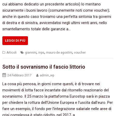
cui abbiamo dedicato un precedente articoloi) lo meritano
sicuramente i buoni lavoro (comunemente noti come voucher);
anche in questo caso troviamo una perfetta sintonia tra governi
di destra e di sinistra, avvicendatisi negli ultimi venti anni, nello
smantellamento totale delle garanzie a…
LEGGI DI PIÙ
,
,
,
Articoli
giannini
inps
mauro de agostini
voucher
Sotto il sovranismo il fascio littorio
24 Febbraio 2017
admin_wp
La cosa più penosa, in giorni come questi, è di trovare nei
movimenti di lotta facce incantate dal ritornello reazionario del
sovranismo. Il 25 marzo la piattaforma Eurostop sarà in piazza
per chiedere la rottura dell’Unione Europea e l’uscita dall’euro. Per
fare un esempio, il fondo per l’integrazione salariale nelle aree di
crisi complessa è stato ridotto, nel 2017, a…