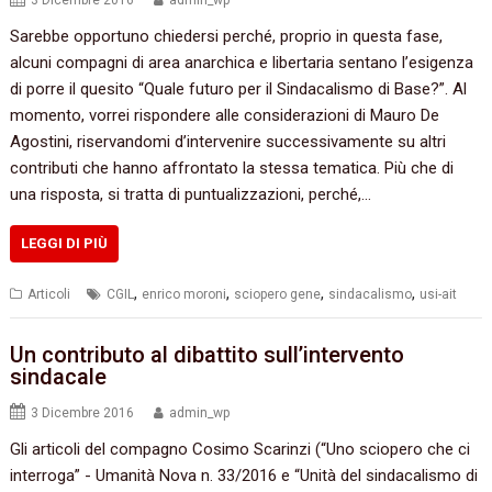
3 Dicembre 2016
admin_wp
Sarebbe opportuno chiedersi perché, proprio in questa fase,
alcuni compagni di area anarchica e libertaria sentano l’esigenza
di porre il quesito “Quale futuro per il Sindacalismo di Base?”. Al
momento, vorrei rispondere alle considerazioni di Mauro De
Agostini, riservandomi d’intervenire successivamente su altri
contributi che hanno affrontato la stessa tematica. Più che di
una risposta, si tratta di puntualizzazioni, perché,…
LEGGI DI PIÙ
,
,
,
,
Articoli
CGIL
enrico moroni
sciopero gene
sindacalismo
usi-ait
Un contributo al dibattito sull’intervento
sindacale
3 Dicembre 2016
admin_wp
Gli articoli del compagno Cosimo Scarinzi‭ (“‬Uno sciopero che ci
interroga‭” ‬-‭ ‬Umanità Nova n.‭ ‬33/2016‭ ‬e‭ “‬Unità del sindacalismo di