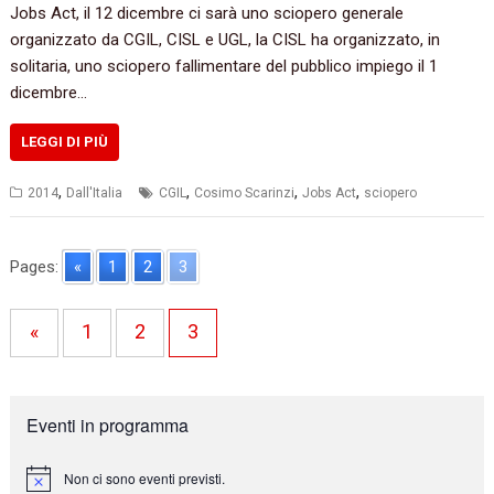
Jobs Act, il 12 dicembre ci sarà uno sciopero generale
organizzato da CGIL, CISL e UGL, la CISL ha organizzato, in
solitaria, uno sciopero fallimentare del pubblico impiego il 1
dicembre…
LEGGI DI PIÙ
,
,
,
,
2014
Dall'Italia
CGIL
Cosimo Scarinzi
Jobs Act
sciopero
Pages:
«
1
2
3
«
1
2
3
Eventi in programma
Non ci sono eventi previsti.
N