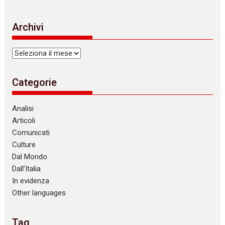
o
t
i
Archivi
c
e
Archivi
Categorie
Analisi
Articoli
Comunicati
Culture
Dal Mondo
Dall’Italia
In evidenza
Other languages
Tag