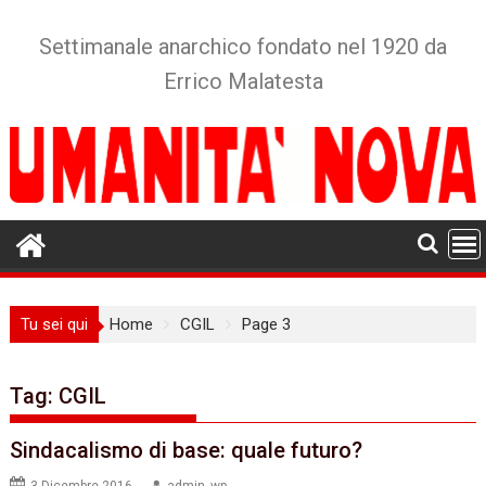
Skip
to
Settimanale anarchico fondato nel 1920 da
content
Errico Malatesta
Tu sei qui
Home
CGIL
Page 3
Tag:
CGIL
Sindacalismo di base: quale futuro?