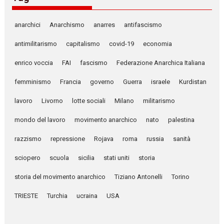
anarchici
Anarchismo
anarres
antifascismo
antimilitarismo
capitalismo
covid-19
economia
enrico voccia
FAI
fascismo
Federazione Anarchica Italiana
femminismo
Francia
governo
Guerra
israele
Kurdistan
lavoro
Livorno
lotte sociali
Milano
militarismo
mondo del lavoro
movimento anarchico
nato
palestina
razzismo
repressione
Rojava
roma
russia
sanità
sciopero
scuola
sicilia
stati uniti
storia
storia del movimento anarchico
Tiziano Antonelli
Torino
TRIESTE
Turchia
ucraina
USA