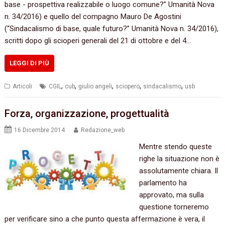
base‭ ‬-‭ ‬prospettiva realizzabile o luogo comune‭?” ‬Umanità Nova
n.‭ ‬34/2016‭) ‬e quello del compagno Mauro De Agostini‭
(“‬Sindacalismo di base,‭ ‬quale futuro‭?” ‬Umanità Nova n.‭ ‬34/2016‭)‬,‭
‬scritti dopo gli scioperi generali del‭ ‬21‭ ‬di ottobre e del‭ ‬4‭…
LEGGI DI PIÙ
,
,
,
,
,
Articoli
CGIL
cub
giulio angeli
sciopero
sindacalismo
usb
Forza, organizzazione, progettualità
16 Dicembre 2014
Redazione_web
Mentre stendo queste
righe la situazione non è
assolutamente chiara. Il
parlamento ha
approvato, ma sulla
questione torneremo
per verificare sino a che punto questa affermazione è vera, il