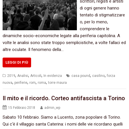
scrittori, registi e artisti
di ogni genere hanno
tentato di stigmatizzare
o, per lo meno,
comprendere le
dinamiche socio-economiche legate alla periferia capitolina. A
volte le analisi sono state troppo semplicistiche, a volte fallaci ed
altre oculate. Il fenomeno della…
LEGGI DI PIÙ
,
,
,
,
,
2019
Analisi
Articoli
In evidenza
casa pound
casilino
forza
,
,
,
,
nuova
periferie
rom
roma
torre maura
Il mito e il ricordo. Corteo antifascista a Torino
15 Febbraio 2018
admin_wp
Sabato 10 febbraio. Siamo a Lucento, zona popolare di Torino.
Qui c’è il villaggio santa Caterina: i nomi delle vie ricordano quelli