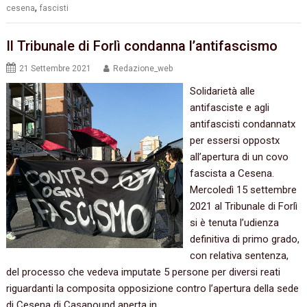
,
cesena
fascisti
Il Tribunale di Forlì condanna l’antifascismo
21 Settembre 2021
Redazione_web
Solidarietà alle
antifasciste e agli
antifascisti condannatx
per essersi oppostx
all’apertura di un covo
fascista a Cesena.
Mercoledì 15 settembre
2021 al Tribunale di Forlì
si è tenuta l’udienza
definitiva di primo grado,
con relativa sentenza,
del processo che vedeva imputate 5 persone per diversi reati
riguardanti la composita opposizione contro l’apertura della sede
di Cesena di Casapound aperta in…