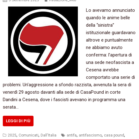
5 Settembre 2025
Redazione_web
Lo avevamo annunciato
quando le anime belle
della “sinistra”
istituzionale guardavano
altrove e puntualmente
ne abbiamo avuto
conferma: l’apertura di
una sede neofascista a
Cesena avrebbe
comportato una serie di
problemi. Un’aggressione a sfondo razzista, avvenuta la sera di
venerdì 29 agosto davanti alla sede di CasaPound in corte
Dandini a Cesena, dove i fascisti avevano in programma una
serata…
LEGGI DI PIÙ
,
,
,
,
,
2025
Comunicati
Dall'Italia
antifa
antifascismo
casa pound