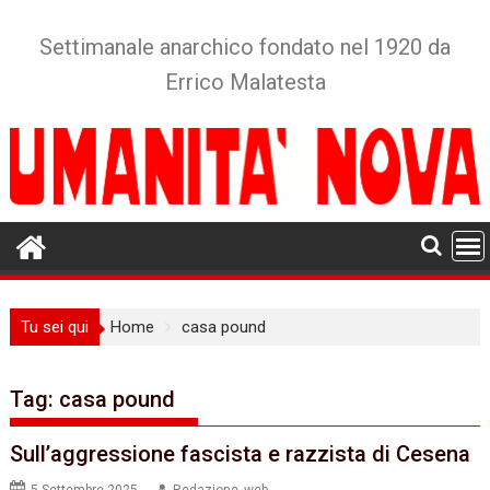
Skip
to
Settimanale anarchico fondato nel 1920 da
content
Errico Malatesta
Tu sei qui
Home
casa pound
Tag:
casa pound
Sull’aggressione fascista e razzista di Cesena