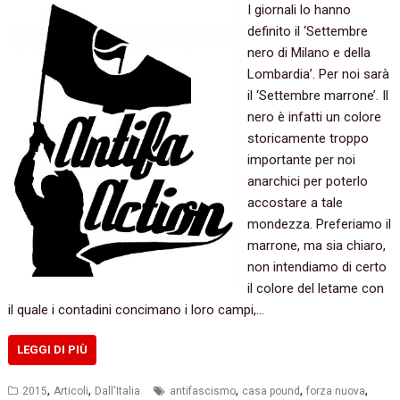
I giornali lo hanno‭
‬definito il‭ ‘‬Settembre
nero di Milano e della
Lombardia‭’‬. Per noi sarà
il‭ ‘‬Settembre marrone‭’‬.‭ Il
nero è infatti un colore
storicamente troppo
importante per noi
anarchici per poterlo
accostare a‭ ‬tale
mondezza.‭ ‬Preferiamo il
marrone,‭ ‬ma sia chiaro,‭
‬non intendiamo di certo
il colore del letame con
il quale i contadini concimano i loro campi,‭…
LEGGI DI PIÙ
,
,
,
,
,
2015
Articoli
Dall'Italia
antifascismo
casa pound
forza nuova