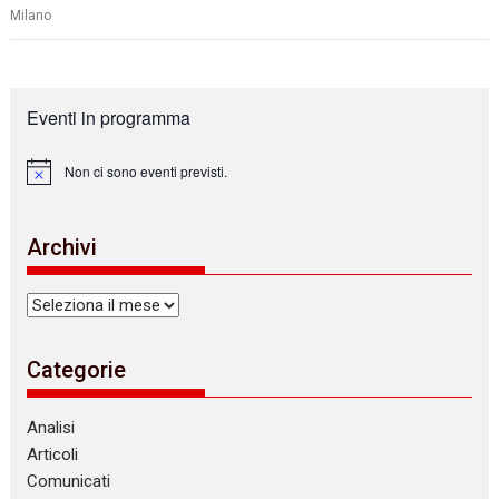
Milano
Eventi in programma
Non ci sono eventi previsti.
N
o
t
i
Archivi
c
e
Archivi
Categorie
Analisi
Articoli
Comunicati