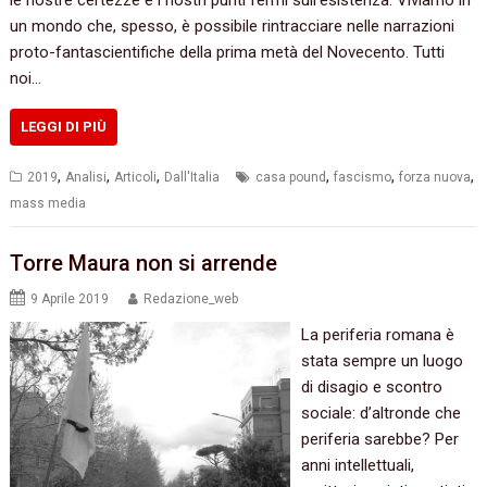
le nostre certezze e i nostri punti fermi sull’esistenza. Viviamo in
un mondo che, spesso, è possibile rintracciare nelle narrazioni
proto-fantascientifiche della prima metà del Novecento. Tutti
noi…
LEGGI DI PIÙ
,
,
,
,
,
,
2019
Analisi
Articoli
Dall'Italia
casa pound
fascismo
forza nuova
mass media
Torre Maura non si arrende
9 Aprile 2019
Redazione_web
La periferia romana è
stata sempre un luogo
di disagio e scontro
sociale: d’altronde che
periferia sarebbe? Per
anni intellettuali,