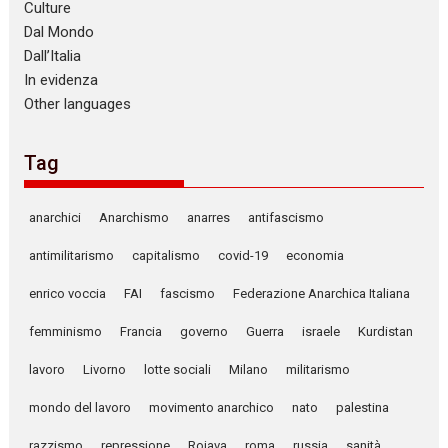
Culture
Dal Mondo
Dall’Italia
In evidenza
Other languages
Tag
anarchici
Anarchismo
anarres
antifascismo
antimilitarismo
capitalismo
covid-19
economia
enrico voccia
FAI
fascismo
Federazione Anarchica Italiana
femminismo
Francia
governo
Guerra
israele
Kurdistan
lavoro
Livorno
lotte sociali
Milano
militarismo
mondo del lavoro
movimento anarchico
nato
palestina
razzismo
repressione
Rojava
roma
russia
sanità