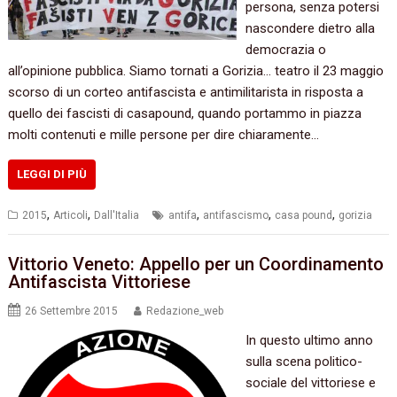
persona,‭ ‬senza potersi
nascondere dietro alla
democrazia o
all’opinione pubblica. Siamo tornati a Gorizia‭…‬ teatro il‭ ‬23‭ ‬maggio
scorso di un corteo antifascista e antimilitarista in risposta a
quello dei fascisti di casapound,‭ ‬quando portammo in piazza
molti contenuti e mille persone per dire chiaramente…
LEGGI DI PIÙ
,
,
,
,
,
2015
Articoli
Dall'Italia
antifa
antifascismo
casa pound
gorizia
Vittorio Veneto: Appello‭ ‬per un‭ ‬Coordinamento
Antifascista Vittoriese
26 Settembre 2015
Redazione_web
In questo ultimo anno
sulla scena politico-
sociale del vittoriese e