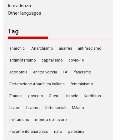
In evidenza
Other languages
Tag
anarchici
Anarchismo
anarres
antifascismo
antimilitarismo
capitalismo
covid-19
economia
enrico voccia
FAI
fascismo
Federazione Anarchica Italiana
femminismo
Francia
governo
Guerra
israele
Kurdistan
lavoro
Livorno
lotte sociali
Milano
militarismo
mondo del lavoro
movimento anarchico
nato
palestina