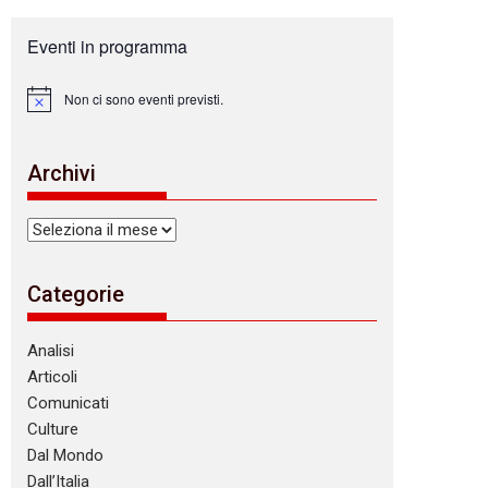
Eventi in programma
Non ci sono eventi previsti.
N
o
t
i
Archivi
c
e
Archivi
Categorie
Analisi
Articoli
Comunicati
Culture
Dal Mondo
Dall’Italia