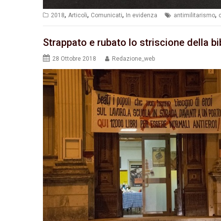
,
,
,
,
2018
Articoli
Comunicati
In evidenza
antimilitarismo
Strappato e rubato lo striscione della bi
28 Ottobre 2018
Redazione_web