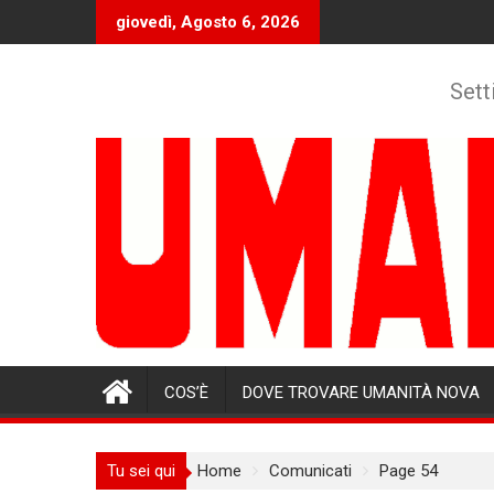
Skip
giovedì, Agosto 6, 2026
to
content
Sett
COS’È
DOVE TROVARE UMANITÀ NOVA
Tu sei qui
Home
Comunicati
Page 54