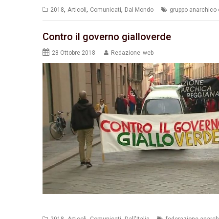
,
,
,
2018
Articoli
Comunicati
Dal Mondo
gruppo anarchico c
Contro il governo gialloverde
28 Ottobre 2018
Redazione_web
,
,
,
2018
Articoli
Comunicati
Dall'Italia
federazione anarch