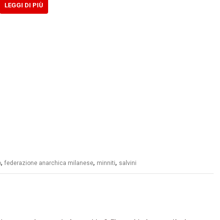
LEGGI DI PIÙ
,
,
,
o
federazione anarchica milanese
minniti
salvini