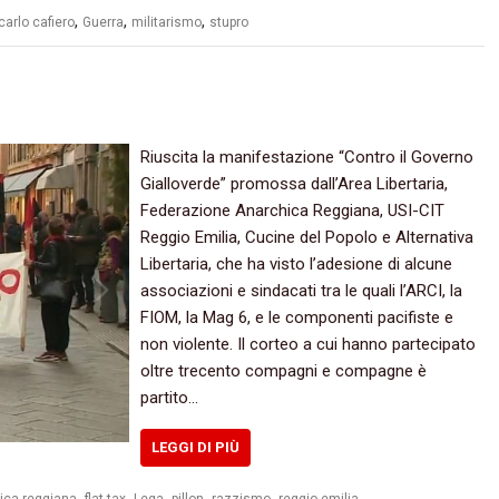
,
,
,
arlo cafiero
Guerra
militarismo
stupro
Riuscita la manifestazione “Contro il Governo
Gialloverde” promossa dall’Area Libertaria,
Federazione Anarchica Reggiana, USI-CIT
Reggio Emilia, Cucine del Popolo e Alternativa
Libertaria, che ha visto l’adesione di alcune
associazioni e sindacati tra le quali l’ARCI, la
FIOM, la Mag 6, e le componenti pacifiste e
non violente. Il corteo a cui hanno partecipato
oltre trecento compagni e compagne è
partito…
LEGGI DI PIÙ
,
,
,
,
,
ica reggiana
flat tax
Lega
pillon
razzismo
reggio emilia