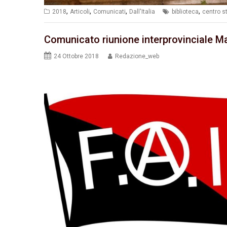
,
,
,
,
2018
Articoli
Comunicati
Dall'Italia
biblioteca
centro st
Comunicato riunione interprovinciale M
24 Ottobre 2018
Redazione_web