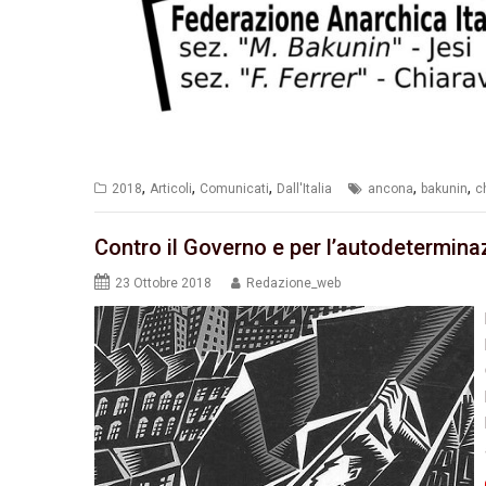
,
,
,
,
,
2018
Articoli
Comunicati
Dall'Italia
ancona
bakunin
c
Contro il Governo e per l’autodetermina
23 Ottobre 2018
Redazione_web