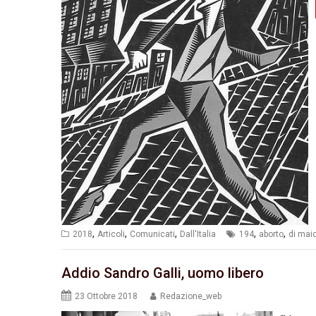
,
,
,
,
,
2018
Articoli
Comunicati
Dall'Italia
194
aborto
di mai
Addio Sandro Galli, uomo libero
23 Ottobre 2018
Redazione_web