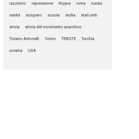
razzismo
repressione
Rojava
roma
russia
sanità
sciopero
scuola
sicilia
stati uniti
storia
storia del movimento anarchico
Tiziano Antonelli
Torino
TRIESTE
Turchia
ucraina
USA