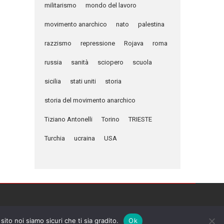
militarismo
mondo del lavoro
movimento anarchico
nato
palestina
razzismo
repressione
Rojava
roma
russia
sanità
sciopero
scuola
sicilia
stati uniti
storia
storia del movimento anarchico
Tiziano Antonelli
Torino
TRIESTE
Turchia
ucraina
USA
sito noi siamo sicuri che ti sia gradito.
Ok