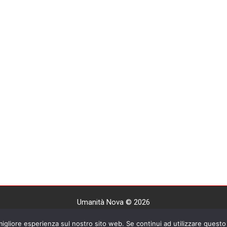
Umanità Nova © 2026
Settimanale anarchico fondato nel 1920 da Errico Malatesta
 migliore esperienza sul nostro sito web. Se continui ad utilizzare questo 