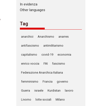
In evidenza
Other languages
6
Tag
anarchici
Anarchismo
anarres
antifascismo
antimilitarismo
capitalismo
covid-19
economia
enrico voccia
FAI
fascismo
Federazione Anarchica Italiana
femminismo
Francia
governo
Guerra
israele
Kurdistan
lavoro
Livorno
lotte sociali
Milano