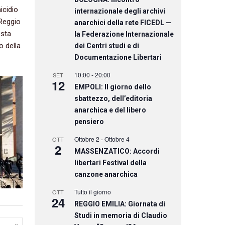
icidio
internazionale degli archivi
 Reggio
anarchici della rete FICEDL —
esta
la Federazione Internazionale
o della
dei Centri studi e di
Documentazione Libertari
10:00
-
20:00
SET
12
EMPOLI: Il giorno dello
sbattezzo, dell’editoria
anarchica e del libero
pensiero
Ottobre 2
-
Ottobre 4
OTT
2
MASSENZATICO: Accordi
libertari Festival della
canzone anarchica
Tutto il giorno
OTT
24
REGGIO EMILIA: Giornata di
Studi in memoria di Claudio