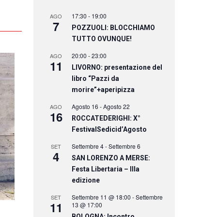
17:30
-
19:00
AGO
7
POZZUOLI: BLOCCHIAMO
TUTTO OVUNQUE!
20:00
-
23:00
AGO
11
LIVORNO: presentazione del
libro “Pazzi da
morire”+aperipizza
Agosto 16
-
Agosto 22
AGO
16
ROCCATEDERIGHI: X°
FestivalSedicid’Agosto
Settembre 4
-
Settembre 6
SET
4
SAN LORENZO A MERSE:
Festa Libertaria – IIIa
edizione
Settembre 11 @ 18:00
-
Settembre
SET
11
13 @ 17:00
BOLOGNA: Incontro