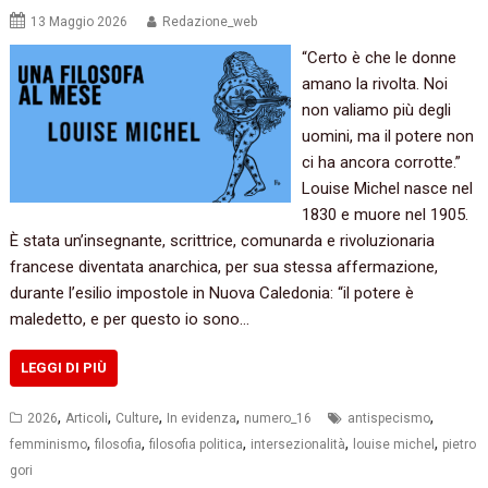
13 Maggio 2026
Redazione_web
“Certo è che le donne
amano la rivolta. Noi
non valiamo più degli
uomini, ma il potere non
ci ha ancora corrotte.”
Louise Michel nasce nel
1830 e muore nel 1905.
È stata un’insegnante, scrittrice, comunarda e rivoluzionaria
francese diventata anarchica, per sua stessa affermazione,
durante l’esilio impostole in Nuova Caledonia: “il potere è
maledetto, e per questo io sono…
LEGGI DI PIÙ
,
,
,
,
,
2026
Articoli
Culture
In evidenza
numero_16
antispecismo
,
,
,
,
,
femminismo
filosofia
filosofia politica
intersezionalità
louise michel
pietro
gori