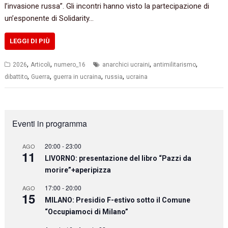
l’invasione russa”. Gli incontri hanno visto la partecipazione di
un’esponente di Solidarity…
LEGGI DI PIÙ
,
,
,
,
2026
Articoli
numero_16
anarchici ucraini
antimilitarismo
,
,
,
,
dibattito
Guerra
guerra in ucraina
russia
ucraina
Eventi in programma
20:00
-
23:00
AGO
11
LIVORNO: presentazione del libro “Pazzi da
morire”+aperipizza
17:00
-
20:00
AGO
15
MILANO: Presidio F-estivo sotto il Comune
“Occupiamoci di Milano”