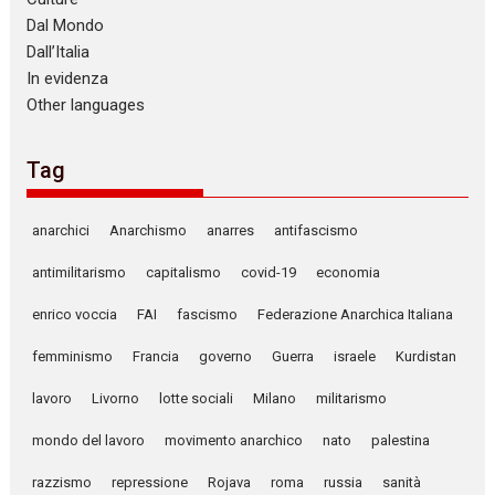
Dal Mondo
Dall’Italia
In evidenza
Other languages
Tag
anarchici
Anarchismo
anarres
antifascismo
antimilitarismo
capitalismo
covid-19
economia
enrico voccia
FAI
fascismo
Federazione Anarchica Italiana
femminismo
Francia
governo
Guerra
israele
Kurdistan
lavoro
Livorno
lotte sociali
Milano
militarismo
mondo del lavoro
movimento anarchico
nato
palestina
razzismo
repressione
Rojava
roma
russia
sanità