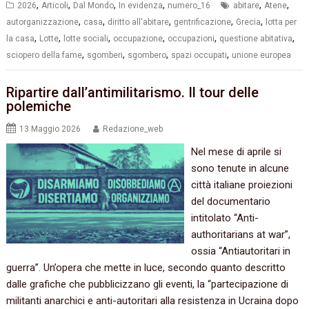
,
,
,
,
,
,
2026
Articoli
Dal Mondo
In evidenza
numero_16
abitare
Atene
,
,
,
,
,
autorganizzazione
casa
diritto all'abitare
gentrificazione
Grecia
lotta per
,
,
,
,
,
,
la casa
Lotte
lotte sociali
occupazione
occupazioni
questione abitativa
,
,
,
,
sciopero della fame
sgomberi
sgombero
spazi occupati
unione europea
Ripartire dall’antimilitarismo. Il tour delle
polemiche
13 Maggio 2026
Redazione_web
Nel mese di aprile si
sono tenute in alcune
città italiane proiezioni
del documentario
intitolato “Anti-
authoritarians at war”,
ossia “Antiautoritari in
guerra”. Un’opera che mette in luce, secondo quanto descritto
dalle grafiche che pubblicizzano gli eventi, la “partecipazione di
militanti anarchici e anti-autoritari alla resistenza in Ucraina dopo