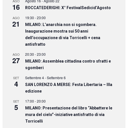
Agosto 16
-
Agosto 22
AGO
16
ROCCATEDERIGHI: X° FestivalSedicid’Agosto
19:30
-
23:00
AGO
21
MILANO: L’anarchia non si sgombera.
Inaugurazione mostra sui 50 anni
dell’occupazione di via Torricelli + cena
antisfratto
20:30
-
23:00
AGO
27
MILANO: Assemblea cittadina contro sfratti e
sgomberi
Settembre 4
-
Settembre 6
SET
4
SAN LORENZO A MERSE: Festa Libertaria – IIIa
edizione
17:00
-
20:00
SET
5
MILANO: Presentazione del libro “Abbattere le
mura del cielo”-iniziative antisfratto di via
Torricelli