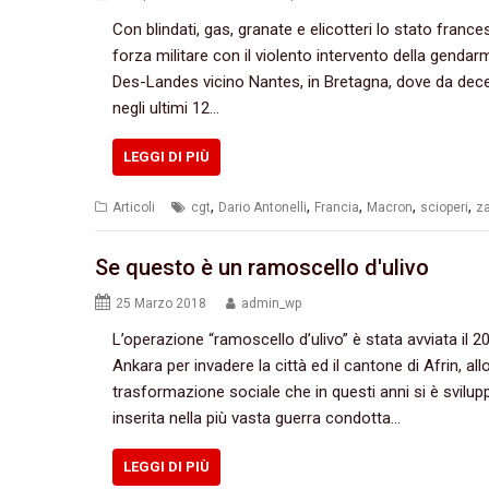
Con blindati, gas, granate e elicotteri lo stato frances
forza militare con il violento intervento della genda
Des-Landes vicino Nantes, in Bretagna, dove da dece
negli ultimi 12…
LEGGI DI PIÙ
,
,
,
,
,
Articoli
cgt
Dario Antonelli
Francia
Macron
scioperi
z
Se questo è un ramoscello d'ulivo
25 Marzo 2018
admin_wp
L’operazione “ramoscello d’ulivo” è stata avviata il 
Ankara per invadere la città ed il cantone di Afrin, a
trasformazione sociale che in questi anni si è svilup
inserita nella più vasta guerra condotta…
LEGGI DI PIÙ