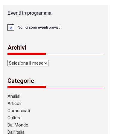
Eventi in programma
Non ci sono eventi previsti.
N
o
t
i
Archivi
c
e
Archivi
Categorie
Analisi
Articoli
Comunicati
Culture
Dal Mondo
Dall’Italia