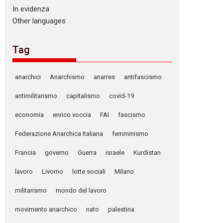
In evidenza
Other languages
Tag
anarchici
Anarchismo
anarres
antifascismo
antimilitarismo
capitalismo
covid-19
economia
enrico voccia
FAI
fascismo
Federazione Anarchica Italiana
femminismo
Francia
governo
Guerra
israele
Kurdistan
lavoro
Livorno
lotte sociali
Milano
militarismo
mondo del lavoro
movimento anarchico
nato
palestina