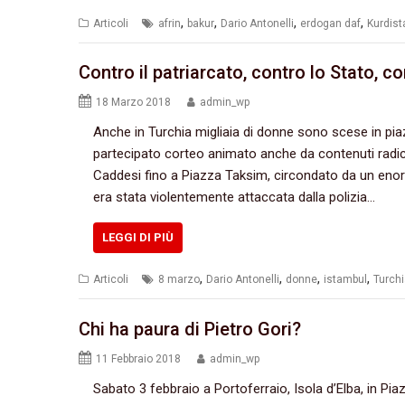
,
,
,
,
Articoli
afrin
bakur
Dario Antonelli
erdogan daf
Kurdist
Contro il patriarcato, contro lo Stato, co
18 Marzo 2018
admin_wp
Anche in Turchia migliaia di donne sono scese in piaz
partecipato corteo animato anche da contenuti radicali,
Caddesi fino a Piazza Taksim, circondato da un enorm
era stata violentemente attaccata dalla polizia…
LEGGI DI PIÙ
,
,
,
,
Articoli
8 marzo
Dario Antonelli
donne
istambul
Turch
Chi ha paura di Pietro Gori?
11 Febbraio 2018
admin_wp
Sabato 3 febbraio a Portoferraio, Isola d’Elba, in Pi