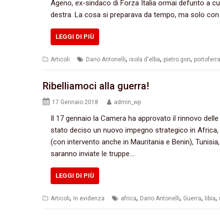
Ageno, ex-sindaco di Forza Italia ormai defunto a cui 
destra. La cosa si preparava da tempo, ma solo con p
LEGGI DI PIÙ
,
,
,
Articoli
Dario Antonelli
isola d'elba
pietro gori
portoferr
Ribelliamoci alla guerra!
17 Gennaio 2018
admin_wp
Il 17 gennaio la Camera ha approvato il rinnovo delle mi
stato deciso un nuovo impegno strategico in Africa, pe
(con intervento anche in Mauritania e Benin), Tunisia
saranno inviate le truppe.…
LEGGI DI PIÙ
,
,
,
,
,
Articoli
In evidenza
africa
Dario Antonelli
Guerra
libia