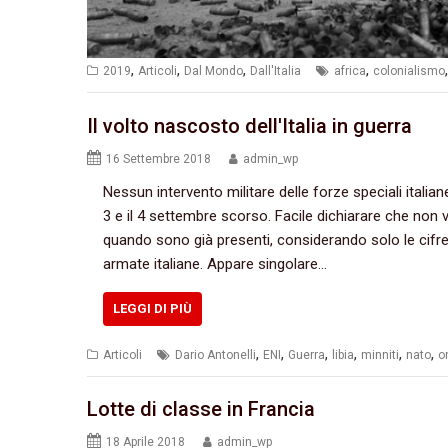
,
,
,
,
2019
Articoli
Dal Mondo
Dall'Italia
africa
colonialismo
Il volto nascosto dell'Italia in guerra
16 Settembre 2018
admin_wp
Nessun intervento militare delle forze speciali italian
3 e il 4 settembre scorso. Facile dichiarare che non v
quando sono già presenti, considerando solo le cifre u
armate italiane. Appare singolare…
LEGGI DI PIÙ
,
,
,
,
,
,
Articoli
Dario Antonelli
ENI
Guerra
libia
minniti
nato
o
Lotte di classe in Francia
18 Aprile 2018
admin_wp