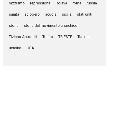
razzismo
repressione
Rojava
roma
russia
sanità
sciopero
scuola
sicilia
stati uniti
storia
storia del movimento anarchico
Tiziano Antonelli
Torino
TRIESTE
Turchia
ucraina
USA