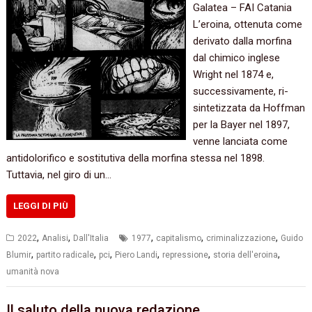
Galatea – FAI Catania
L’eroina, ottenuta come
derivato dalla morfina
dal chimico inglese
Wright nel 1874 e,
successivamente, ri-
sintetizzata da Hoffman
per la Bayer nel 1897,
venne lanciata come
antidolorifico e sostitutiva della morfina stessa nel 1898.
Tuttavia, nel giro di un…
LEGGI DI PIÙ
,
,
,
,
,
2022
Analisi
Dall'Italia
1977
capitalismo
criminalizzazione
Guido
,
,
,
,
,
,
Blumir
partito radicale
pci
Piero Landi
repressione
storia dell'eroina
umanità nova
Il saluto della nuova redazione