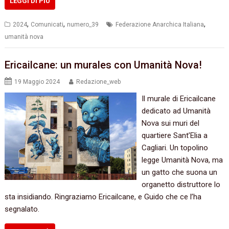
LEGGI DI PIÙ
,
,
,
2024
Comunicati
numero_39
Federazione Anarchica Italiana
umanità nova
Ericailcane: un murales con Umanità Nova!
19 Maggio 2024
Redazione_web
Il murale di Ericailcane
dedicato ad Umanità
Nova sui muri del
quartiere Sant’Elia a
Cagliari. Un topolino
legge Umanità Nova, ma
un gatto che suona un
organetto distruttore lo
sta insidiando. Ringraziamo Ericailcane, e Guido che ce l’ha
segnalato.