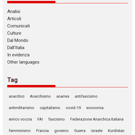
Analisi
Articoli
Comunicati
Culture
Dal Mondo
Dall’Italia
In evidenza
Other languages
Tag
anarchici
Anarchismo
anarres
antifascismo
antimilitarismo
capitalismo
covid-19
economia
enrico voccia
FAI
fascismo
Federazione Anarchica Italiana
femminismo
Francia
governo
Guerra
israele
Kurdistan