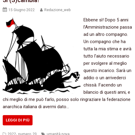
Si (S)cambia!
15 Giugno 2022
Redazione_web
Ebbene sì! Dopo 5 anni
l’Amministrazione passa
ad un altro compagno.
Un compagno che ha
tutta la mia stima e avrà
tutto l’aiuto necessario
per svolgere al meglio
questo incarico. Sarà un
addio o un arrivederci
chissà. Facendo un
bilancio di questi anni, e
chi meglio di me può farlo, posso solo ringraziare la federazione
anarchica italiana di avermi dato…
LEGGI DI PIÙ
,
2022
numero_20
umanità nova