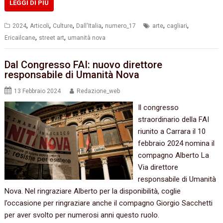
LEGGI DI PIÙ
,
,
,
,
,
,
2024
Articoli
Culture
Dall'Italia
numero_17
arte
cagliari
,
,
Ericailcane
street art
umanità nova
Dal Congresso FAI: nuovo direttore
responsabile di Umanità Nova
13 Febbraio 2024
Redazione_web
Il congresso
straordinario della FAI
riunito a Carrara il 10
febbraio 2024 nomina il
compagno Alberto La
Via direttore
responsabile di Umanità
Nova. Nel ringraziare Alberto per la disponibilità, coglie
l’occasione per ringraziare anche il compagno Giorgio Sacchetti
per aver svolto per numerosi anni questo ruolo.