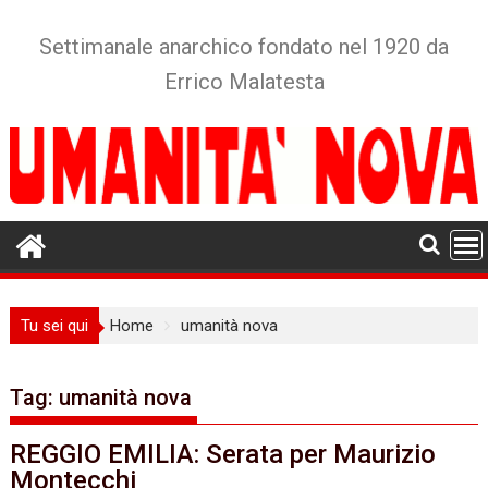
Skip
to
Settimanale anarchico fondato nel 1920 da
content
Errico Malatesta
Tu sei qui
Home
umanità nova
Tag:
umanità nova
REGGIO EMILIA: Serata per Maurizio
Montecchi