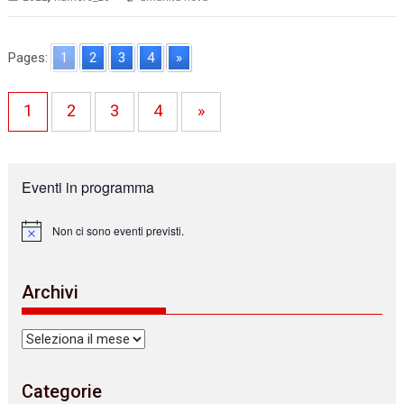
Pages:
1
2
3
4
»
1
2
3
4
»
Eventi in programma
Non ci sono eventi previsti.
N
o
t
i
Archivi
c
e
Archivi
Categorie