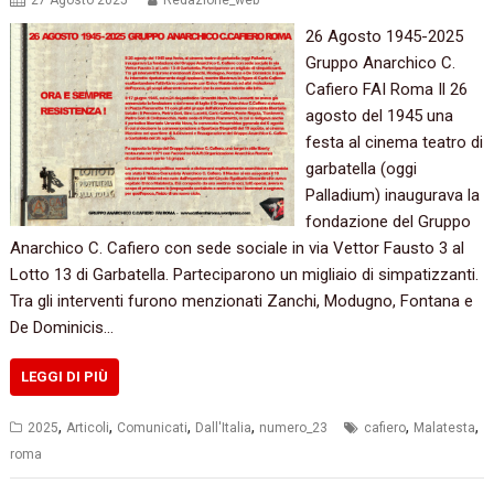
27 Agosto 2025
Redazione_web
26 Agosto 1945-2025
Gruppo Anarchico C.
Cafiero FAI Roma Il 26
agosto del 1945 una
festa al cinema teatro di
garbatella (oggi
Palladium) inaugurava la
fondazione del Gruppo
Anarchico C. Cafiero con sede sociale in via Vettor Fausto 3 al
Lotto 13 di Garbatella. Parteciparono un migliaio di simpatizzanti.
Tra gli interventi furono menzionati Zanchi, Modugno, Fontana e
De Dominicis…
LEGGI DI PIÙ
,
,
,
,
,
,
2025
Articoli
Comunicati
Dall'Italia
numero_23
cafiero
Malatesta
roma