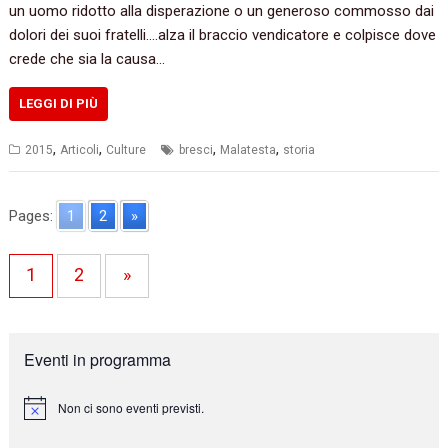
un uomo ridotto alla disperazione o un generoso commosso dai
dolori dei suoi fratelli….alza il braccio vendicatore e colpisce dove
crede che sia la causa…
LEGGI DI PIÙ
,
,
,
,
2015
Articoli
Culture
bresci
Malatesta
storia
Pages:
1
2
»
1
2
»
Eventi in programma
Non ci sono eventi previsti.
N
o
t