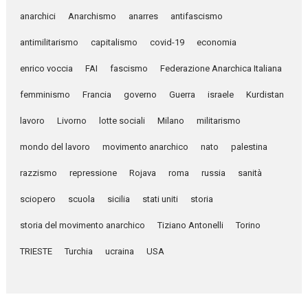
anarchici
Anarchismo
anarres
antifascismo
antimilitarismo
capitalismo
covid-19
economia
enrico voccia
FAI
fascismo
Federazione Anarchica Italiana
femminismo
Francia
governo
Guerra
israele
Kurdistan
lavoro
Livorno
lotte sociali
Milano
militarismo
mondo del lavoro
movimento anarchico
nato
palestina
razzismo
repressione
Rojava
roma
russia
sanità
sciopero
scuola
sicilia
stati uniti
storia
storia del movimento anarchico
Tiziano Antonelli
Torino
TRIESTE
Turchia
ucraina
USA