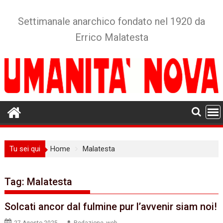
Skip
to
Settimanale anarchico fondato nel 1920 da
content
Errico Malatesta
Tu sei qui
Home
Malatesta
Tag:
Malatesta
Solcati ancor dal fulmine pur l’avvenir siam noi!