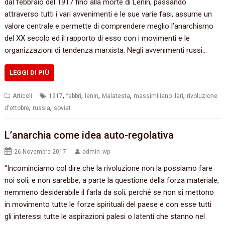
dal febbraio del 1917 fino alla morte di Lenin, passando
attraverso tutti i vari avvenimenti e le sue varie fasi, assume un
valore centrale e permette di comprendere meglio l’anarchismo
del XX secolo ed il rapporto di esso con i movimenti e le
organizzazioni di tendenza marxista. Negli avvenimenti russi…
LEGGI DI PIÙ
,
,
,
,
,
Articoli
1917
fabbri
lenin
Malatesta
massimiliano ilari
rivoluzione
,
,
d'ottobre
russia
soviet
L’anarchia come idea auto-regolativa
26 Novembre 2017
admin_wp
“Incominciamo col dire che la rivoluzione non la possiamo fare
noi soli; e non sarebbe, a parte la questione della forza materiale,
nemmeno desiderabile il farla da soli; perché se non si mettono
in movimento tutte le forze spirituali del paese e con esse tutti
gli interessi tutte le aspirazioni palesi o latenti che stanno nel