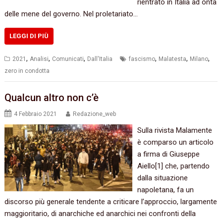
rientrato in Italia ad onta
delle mene del governo. Nel proletariato…
LEGGI DI PIÙ
,
,
,
,
,
,
2021
Analisi
Comunicati
Dall'Italia
fascismo
Malatesta
Milano
zero in condotta
Qualcun altro non c’è
4 Febbraio 2021
Redazione_web
Sulla rivista Malamente
è comparso un articolo
a firma di Giuseppe
Aiello[1] che, partendo
dalla situazione
napoletana, fa un
discorso più generale tendente a criticare l’approccio, largamente
maggioritario, di anarchiche ed anarchici nei confronti della