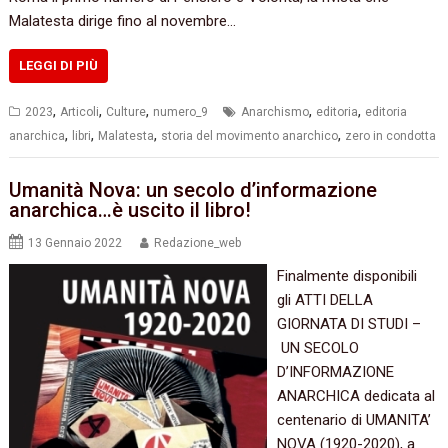
Malatesta dirige fino al novembre…
LEGGI DI PIÙ
,
,
,
,
,
2023
Articoli
Culture
numero_9
Anarchismo
editoria
editoria
,
,
,
,
anarchica
libri
Malatesta
storia del movimento anarchico
zero in condotta
Umanità Nova: un secolo d’informazione
anarchica…è uscito il libro!
13 Gennaio 2022
Redazione_web
Finalmente disponibili
gli ATTI DELLA
GIORNATA DI STUDI –
UN SECOLO
D’INFORMAZIONE
ANARCHICA dedicata al
centenario di UMANITA’
NOVA (1920-2020), a