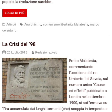
popolo, la rivoluzione sarebbe…
LEGGI DI PIÙ
,
,
,
Articoli
Anarchismo
comunismo libertario
Malatesta
marco
celentano
La Crisi del ‘98
25 Luglio 2015
Redazione_web
Errico Malatesta,
commentando
l’uccisione del re
Umberto I di Savoia, sul
numero unico “Cause
ed effetti” pubblicato a
Londra nel settembre
1900, si soffermava su
“l’ira accumulata dai lunghi tormenti (che) scoppia in tempesta e