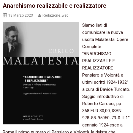
Anarchismo realizzabile e realizzatore
18 Marzo 2023
Redazione_web
Siamo lieti di
comunicare la nuova
uscita Malatesta: Opere
Complete
“ANARCHISMO
REALIZZABILE E
REALIZZATORE –
Pensiero e Volontà e
ultimi scritti 1924-1932”
a cura di Davide Turcato.
Saggio introduttivo di
Roberto Carocci, pp.
368 EUR 30,00, ISBN
978-88-95950-73-0. Il 1°
gennaio 1924 esce a
Roma il primo numero di Pensiero e Volontà, la rivista che