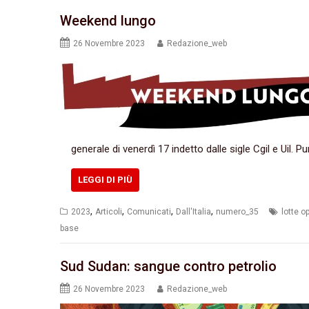
Weekend lungo
26 Novembre 2023
Redazione_web
generale di venerdì 17 indetto dalle sigle Cgil e Uil.
LEGGI DI PIÙ
,
,
,
,
2023
Articoli
Comunicati
Dall'Italia
numero_35
lotte o
base
Sud Sudan: sangue contro petrolio
26 Novembre 2023
Redazione_web