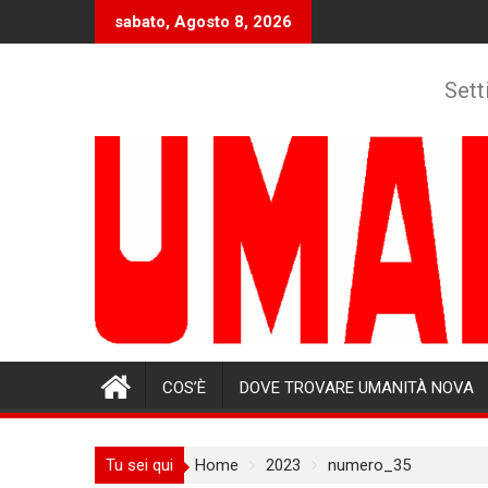
Skip
sabato, Agosto 8, 2026
to
content
Sett
COS’È
DOVE TROVARE UMANITÀ NOVA
Tu sei qui
Home
2023
numero_35