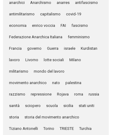
anarchici
Anarchismo
anarres
antifascismo
antimilitarismo
capitalismo
covid-19
economia
enrico voccia
FAI
fascismo
Federazione Anarchica Italiana
femminismo
Francia
governo
Guerra
israele
Kurdistan
lavoro
Livorno
lotte sociali
Milano
militarismo
mondo del lavoro
movimento anarchico
nato
palestina
razzismo
repressione
Rojava
roma
russia
sanità
sciopero
scuola
sicilia
stati uniti
storia
storia del movimento anarchico
Tiziano Antonelli
Torino
TRIESTE
Turchia