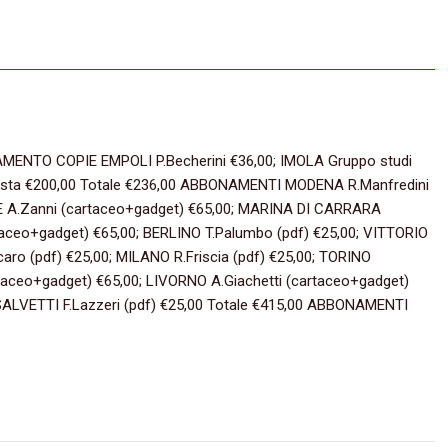
ENTO COPIE EMPOLI P.Becherini €36,00; IMOLA Gruppo studi
testa €200,00 Totale €236,00 ABBONAMENTI MODENA R.Manfredini
E A.Zanni (cartaceo+gadget) €65,00; MARINA DI CARRARA
taceo+gadget) €65,00; BERLINO T.Palumbo (pdf) €25,00; VITTORIO
ro (pdf) €25,00; MILANO R.Friscia (pdf) €25,00; TORINO
taceo+gadget) €65,00; LIVORNO A.Giachetti (cartaceo+gadget)
ALVETTI F.Lazzeri (pdf) €25,00 Totale €415,00 ABBONAMENTI