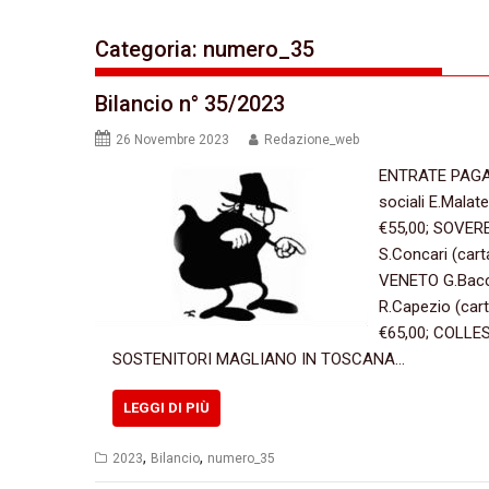
Categoria:
numero_35
Bilancio n° 35/2023
26 Novembre 2023
Redazione_web
ENTRATE PAGAM
sociali E.Mala
€55,00; SOVER
S.Concari (car
VENETO G.Bacca
R.Capezio (car
€65,00; COLLES
SOSTENITORI MAGLIANO IN TOSCANA…
LEGGI DI PIÙ
,
,
2023
Bilancio
numero_35