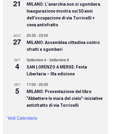
21
MILANO: L’anarchia non si sgombera.
Inaugurazione mostra sui 50 anni
dell’occupazione di via Torricelli +
cena antisfratto
20:30
-
23:00
AGO
27
MILANO: Assemblea cittadina contro
sfratti e sgomberi
Settembre 4
-
Settembre 6
SET
4
SAN LORENZO A MERSE: Festa
Libertaria – IIIa edizione
17:00
-
20:00
SET
5
MILANO: Presentazione del libro
“Abbattere le mura del cielo”-iniziative
antisfratto di via Torricelli
Vedi Calendario