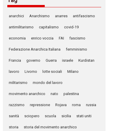
Tag
anarchici
Anarchismo
anarres
antifascismo
antimilitarismo
capitalismo
covid-19
economia
enrico voccia
FAI
fascismo
Federazione Anarchica Italiana
femminismo
Francia
governo
Guerra
israele
Kurdistan
lavoro
Livorno
lotte sociali
Milano
militarismo
mondo del lavoro
movimento anarchico
nato
palestina
razzismo
repressione
Rojava
roma
russia
sanità
sciopero
scuola
sicilia
stati uniti
storia
storia del movimento anarchico