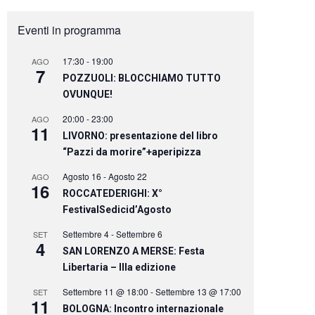
Eventi in programma
17:30
-
19:00
AGO
7
POZZUOLI: BLOCCHIAMO TUTTO
OVUNQUE!
20:00
-
23:00
AGO
11
LIVORNO: presentazione del libro
“Pazzi da morire”+aperipizza
Agosto 16
-
Agosto 22
AGO
16
ROCCATEDERIGHI: X°
FestivalSedicid’Agosto
Settembre 4
-
Settembre 6
SET
4
SAN LORENZO A MERSE: Festa
Libertaria – IIIa edizione
Settembre 11 @ 18:00
-
Settembre 13 @ 17:00
SET
11
BOLOGNA: Incontro internazionale