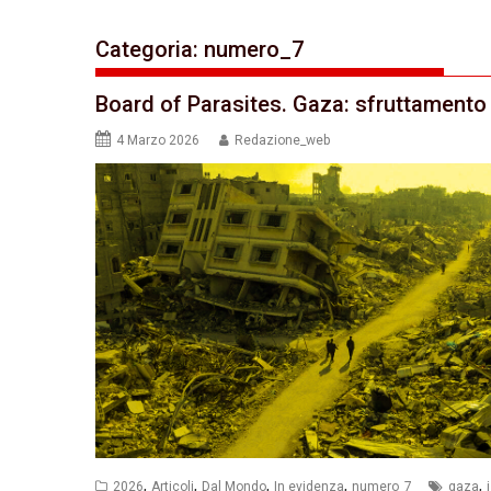
Categoria:
numero_7
Board of Parasites. Gaza: sfruttamento 
4 Marzo 2026
Redazione_web
,
,
,
,
,
2026
Articoli
Dal Mondo
In evidenza
numero_7
gaza