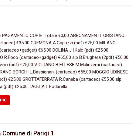
PAGAMENTO COPIE Totale €0,00 ABBONAMENTI ORISTANO
cartaceo) €35,00 CREMONA A.Capuzzi (pdf) €25,00 MILANO
i (cartaceo+gadget) €65,00 DOLINA J.I.Kalc (pdf) €25,00
R.Foco (cartaceo+gadget) €65,00 slp B.Brughera (2pdf) €50,00
rvino (pdf) €25,00 VIGLIANO BIELLESE M.Malinverni (cartaceo)
RANO BORGHI L.Bassignani (cartaceo) €55,00 MOGGIO UDINESE
(pdf) €25,00 GROTTAFERRATA R.Caneba (cartaceo) €55,00 slp
ia (pdf) €25,00 TAGGIA L.Fodarella…
 PIÙ
a Comune di Parigi 1