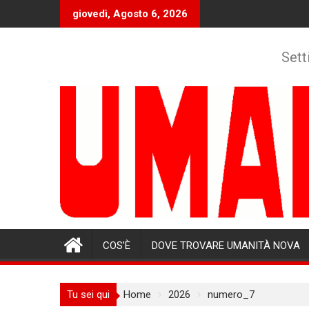
Skip
giovedì, Agosto 6, 2026
to
content
Sett
COS’È
DOVE TROVARE UMANITÀ NOVA
Tu sei qui
Home
2026
numero_7