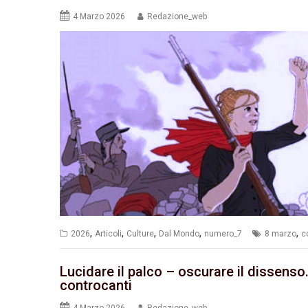
4 Marzo 2026
Redazione_web
,
,
,
,
,
2026
Articoli
Culture
Dal Mondo
numero_7
8 marzo
c
Lucidare il palco – oscurare il dissenso.
controcanti
4 Marzo 2026
Redazione_web