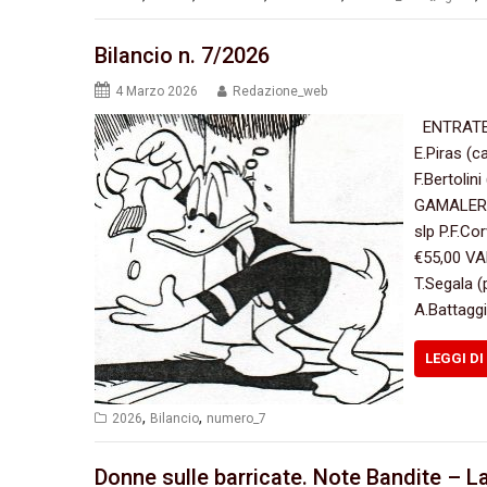
Bilancio n. 7/2026
4 Marzo 2026
Redazione_web
ENTRATE 
E.Piras (
F.Bertolin
GAMALERO 
slp P.F.Co
€55,00 VA
T.Segala 
A.Battagg
LEGGI DI
,
,
2026
Bilancio
numero_7
Donne sulle barricate. Note Bandite – L