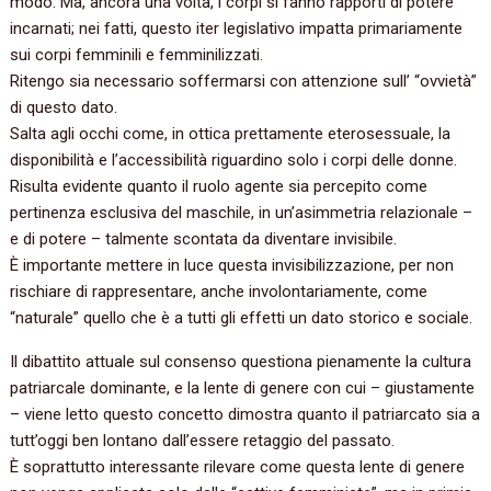
modo. Ma, ancora una volta, i corpi si fanno rapporti di potere
incarnati; nei fatti, questo iter legislativo impatta primariamente
sui corpi femminili e femminilizzati.
Ritengo sia necessario soffermarsi con attenzione sull’ “ovvietà”
di questo dato.
Salta agli occhi come, in ottica prettamente eterosessuale, la
disponibilità e l’accessibilità riguardino solo i corpi delle donne.
Risulta evidente quanto il ruolo agente sia percepito come
pertinenza esclusiva del maschile, in un’asimmetria relazionale –
e di potere – talmente scontata da diventare invisibile.
È importante mettere in luce questa invisibilizzazione, per non
rischiare di rappresentare, anche involontariamente, come
“naturale” quello che è a tutti gli effetti un dato storico e sociale.
Il dibattito attuale sul consenso questiona pienamente la cultura
patriarcale dominante, e la lente di genere con cui – giustamente
– viene letto questo concetto dimostra quanto il patriarcato sia a
tutt’oggi ben lontano dall’essere retaggio del passato.
È soprattutto interessante rilevare come questa lente di genere