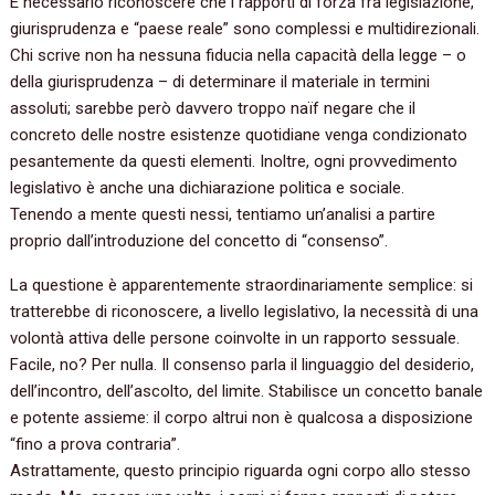
È necessario riconoscere che i rapporti di forza fra legislazione,
giurisprudenza e “paese reale” sono complessi e multidirezionali.
Chi scrive non ha nessuna fiducia nella capacità della legge – o
della giurisprudenza – di determinare il materiale in termini
assoluti; sarebbe però davvero troppo naïf negare che il
concreto delle nostre esistenze quotidiane venga condizionato
pesantemente da questi elementi. Inoltre, ogni provvedimento
legislativo è anche una dichiarazione politica e sociale.
Tenendo a mente questi nessi, tentiamo un’analisi a partire
proprio dall’introduzione del concetto di “consenso”.
La questione è apparentemente straordinariamente semplice: si
tratterebbe di riconoscere, a livello legislativo, la necessità di una
volontà attiva delle persone coinvolte in un rapporto sessuale.
Facile, no? Per nulla. Il consenso parla il linguaggio del desiderio,
dell’incontro, dell’ascolto, del limite. Stabilisce un concetto banale
e potente assieme: il corpo altrui non è qualcosa a disposizione
“fino a prova contraria”.
Astrattamente, questo principio riguarda ogni corpo allo stesso