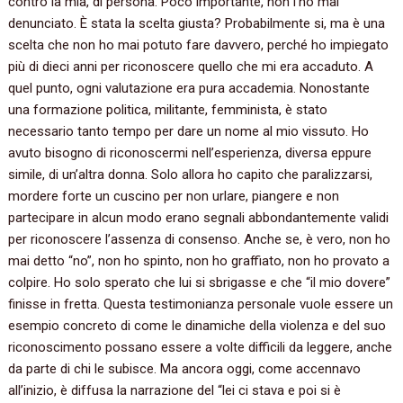
contro la mia, di persona. Poco importante, non l’ho mai
denunciato. È stata la scelta giusta? Probabilmente si, ma è una
scelta che non ho mai potuto fare davvero, perché ho impiegato
più di dieci anni per riconoscere quello che mi era accaduto. A
quel punto, ogni valutazione era pura accademia. Nonostante
una formazione politica, militante, femminista, è stato
necessario tanto tempo per dare un nome al mio vissuto. Ho
avuto bisogno di riconoscermi nell’esperienza, diversa eppure
simile, di un’altra donna. Solo allora ho capito che paralizzarsi,
mordere forte un cuscino per non urlare, piangere e non
partecipare in alcun modo erano segnali abbondantemente validi
per riconoscere l’assenza di consenso. Anche se, è vero, non ho
mai detto “no”, non ho spinto, non ho graffiato, non ho provato a
colpire. Ho solo sperato che lui si sbrigasse e che “il mio dovere”
finisse in fretta. Questa testimonianza personale vuole essere un
esempio concreto di come le dinamiche della violenza e del suo
riconoscimento possano essere a volte difficili da leggere, anche
da parte di chi le subisce. Ma ancora oggi, come accennavo
all’inizio, è diffusa la narrazione del “lei ci stava e poi si è