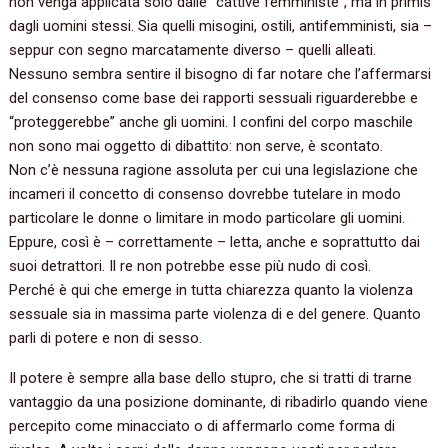
non venga applicata solo dalle “cattive femministe”, ma in primis
dagli uomini stessi. Sia quelli misogini, ostili, antifemministi, sia –
seppur con segno marcatamente diverso – quelli alleati.
Nessuno sembra sentire il bisogno di far notare che l’affermarsi
del consenso come base dei rapporti sessuali riguarderebbe e
“proteggerebbe” anche gli uomini. I confini del corpo maschile
non sono mai oggetto di dibattito: non serve, è scontato.
Non c’è nessuna ragione assoluta per cui una legislazione che
incameri il concetto di consenso dovrebbe tutelare in modo
particolare le donne o limitare in modo particolare gli uomini.
Eppure, così è – correttamente – letta, anche e soprattutto dai
suoi detrattori. Il re non potrebbe esse più nudo di così.
Perché è qui che emerge in tutta chiarezza quanto la violenza
sessuale sia in massima parte violenza di e del genere. Quanto
parli di potere e non di sesso.
Il potere è sempre alla base dello stupro, che si tratti di trarne
vantaggio da una posizione dominante, di ribadirlo quando viene
percepito come minacciato o di affermarlo come forma di