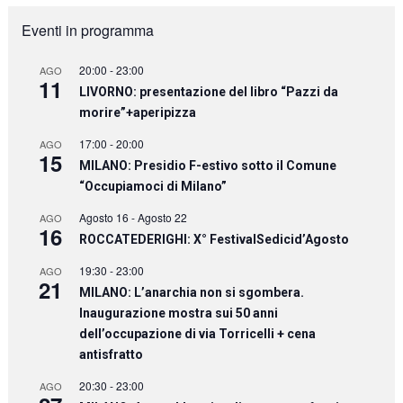
Eventi in programma
20:00
-
23:00
AGO
11
LIVORNO: presentazione del libro “Pazzi da
morire”+aperipizza
17:00
-
20:00
AGO
15
MILANO: Presidio F-estivo sotto il Comune
“Occupiamoci di Milano”
Agosto 16
-
Agosto 22
AGO
16
ROCCATEDERIGHI: X° FestivalSedicid’Agosto
19:30
-
23:00
AGO
21
MILANO: L’anarchia non si sgombera.
Inaugurazione mostra sui 50 anni
dell’occupazione di via Torricelli + cena
antisfratto
20:30
-
23:00
AGO