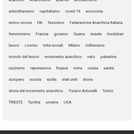
antimilitarismo
capitalismo
covid-19
economia
enrico voccia
FAI
fascismo
Federazione Anarchica Italiana
femminismo
Francia
governo
Guerra
israele
Kurdistan
lavoro
Livorno
lotte sociali
Milano
militarismo
mondo del lavoro
movimento anarchico
nato
palestina
razzismo
repressione
Rojava
roma
russia
sanità
sciopero
scuola
sicilia
stati uniti
storia
storia del movimento anarchico
Tiziano Antonelli
Torino
TRIESTE
Turchia
ucraina
USA