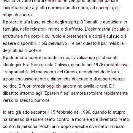
rivalsa. A volte i corpi delle donne vengono usati per parlare
indirettamente agli altri uomini; questo sono, ad esempio, gli
stupri di guerra.
Il potere è alla base anche degli stupri più “banali” e quotidiani: in
famiglia, nelle relazioni intime e di affetto. L’asimmetria sociale e
strutturale fra corpi il cui ruolo è pretendere e corpi il cui ruolo è
essere disponibili. Il più pervasivo – e per questo il più invisibile –
degli abusi di potere.
Il patriarcato scorre potente in noi, travalicando gli steccati
ideologici. Era fuori strada Calvino, quando nel 1975 mostrificava
i responsabili del massacro del Circeo, riconducendo le loro
azioni esclusivamente a dinamiche di censo o di appartenenza
politica. È fuori strada oggi chi ancora ne avalla le tesi. E il
dibattito attorno agli “Epstein files” sembra rotolare rapidamente
verso lo stesso burrone
Io ero già adolescente il 15 febbraio del 1996, quando lo stupro
ha smesso di essere reato contro la morale ed è diventato reato
contro la persona. Pochi anni dopo sarebbe diventato un reato