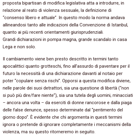
proposta bipartisan di modifica legislativa atta a introdurre, in
relazione al reato di violenza sessuale, la definizione di
“consenso libero e attuale”. In questo modo la norma andava
allineandosi tanto alle indicazioni della Convenzione di Istanbul,
quanto ai più recenti orientamenti giurisprudenziali.
Grandi dichiarazioni in pompa magna, grande scandalo in casa
Lega e non solo.
Il cambiamento viene ben presto descritto in termini tanto
apocalittici quanto grotteschi, fino all’assurdo di paventare per il
futuro la necessità di una dichiarazione davanti al notaio per
poter “copulare senza rischi”. Opporsi a questa modifica diviene,
nelle parole dei suoi detrattori, sia una questione di libertà (“non
si può più dire/fare niente”), sia una tutela degli uomini, minacciati
– ancora una volta – da eserciti di donne rancorose e dalla piaga
delle false denunce, spesso determinate dal “pentimento del
giorno dopo”. È evidente che chi argomenta in questi termini
ignora o pretende di ignorare completamente i meccanismi della
violenza, ma su questo ritorneremo in seguito.