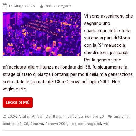
16 Giugno 2026
Redazione_web
Vi sono avvenimenti che
segnano uno
spartiacque nella storia,
sia che si parli di Storia
con la “S” maiuscola
che di storie personali.
Per la generazione
affacciatasi alla militanza nell’ondata del ‘68, fu sicuramente la
strage di stato di piazza Fontana; per molti della mia generazione
sono state le giornate del G8 a Genova nel luglio 2001. Non
voglio certo…
LEGGI DI PIÙ
,
,
,
,
,
2026
Analisi
Articoli
Dall'Italia
In evidenza
numero_20
anarchici
,
,
,
,
,
,
contro il g8
G8
Genova
Genova 2001
no global
noglobal
wto