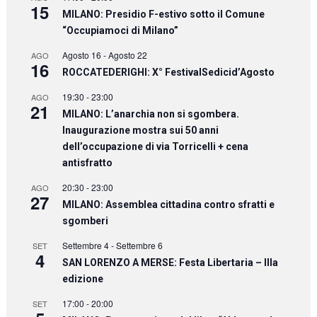
15
MILANO: Presidio F-estivo sotto il Comune
“Occupiamoci di Milano”
Agosto 16
-
Agosto 22
AGO
16
ROCCATEDERIGHI: X° FestivalSedicid’Agosto
19:30
-
23:00
AGO
21
MILANO: L’anarchia non si sgombera.
Inaugurazione mostra sui 50 anni
dell’occupazione di via Torricelli + cena
antisfratto
20:30
-
23:00
AGO
27
MILANO: Assemblea cittadina contro sfratti e
sgomberi
Settembre 4
-
Settembre 6
SET
4
SAN LORENZO A MERSE: Festa Libertaria – IIIa
edizione
17:00
-
20:00
SET