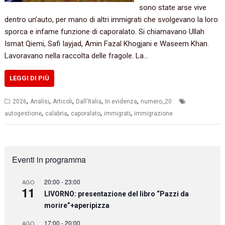
sono state arse vive
dentro un’auto, per mano di altri immigrati che svolgevano la loro
sporca e infame funzione di caporalato. Si chiamavano Ullah
Ismat Qiemi, Safi Iayjad, Amin Fazal Khogjani e Waseem Khan.
Lavoravano nella raccolta delle fragole. La…
LEGGI DI PIÙ
,
,
,
,
,
2026
Analisi
Articoli
Dall'Italia
In evidenza
numero_20
,
,
,
,
autogestione
calabria
caporalato
immigrati
immigrazione
Eventi in programma
20:00
-
23:00
AGO
11
LIVORNO: presentazione del libro “Pazzi da
morire”+aperipizza
17:00
-
20:00
AGO