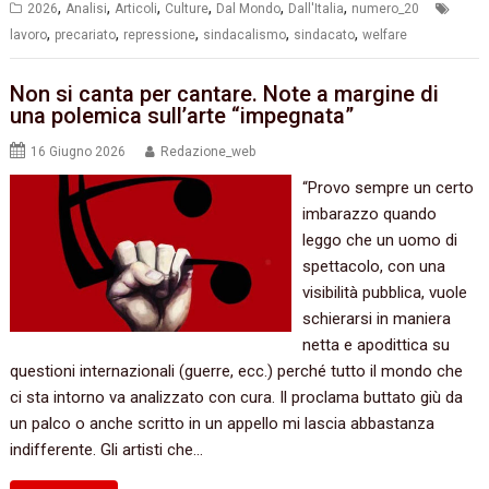
,
,
,
,
,
,
2026
Analisi
Articoli
Culture
Dal Mondo
Dall'Italia
numero_20
,
,
,
,
,
lavoro
precariato
repressione
sindacalismo
sindacato
welfare
Non si canta per cantare. Note a margine di
una polemica sull’arte “impegnata”
16 Giugno 2026
Redazione_web
“Provo sempre un certo
imbarazzo quando
leggo che un uomo di
spettacolo, con una
visibilità pubblica, vuole
schierarsi in maniera
netta e apodittica su
questioni internazionali (guerre, ecc.) perché tutto il mondo che
ci sta intorno va analizzato con cura. Il proclama buttato giù da
un palco o anche scritto in un appello mi lascia abbastanza
indifferente. Gli artisti che…