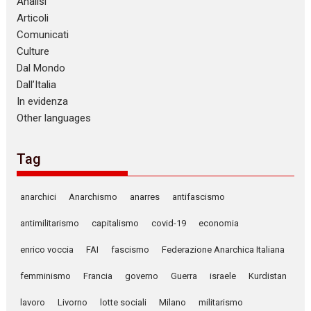
Analisi
Articoli
Comunicati
Culture
Dal Mondo
Dall’Italia
In evidenza
Other languages
Tag
anarchici
Anarchismo
anarres
antifascismo
antimilitarismo
capitalismo
covid-19
economia
enrico voccia
FAI
fascismo
Federazione Anarchica Italiana
femminismo
Francia
governo
Guerra
israele
Kurdistan
lavoro
Livorno
lotte sociali
Milano
militarismo