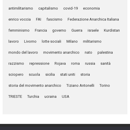
antimilitarismo
capitalismo
covid-19
economia
enrico voccia
FAI
fascismo
Federazione Anarchica Italiana
femminismo
Francia
governo
Guerra
israele
Kurdistan
lavoro
Livorno
lotte sociali
Milano
militarismo
mondo del lavoro
movimento anarchico
nato
palestina
razzismo
repressione
Rojava
roma
russia
sanità
sciopero
scuola
sicilia
stati uniti
storia
storia del movimento anarchico
Tiziano Antonelli
Torino
TRIESTE
Turchia
ucraina
USA