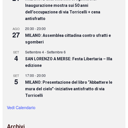
Inaugurazione mostra sui 50 anni
dell’occupazione di via Torricelli + cena
antisfratto
20:30
-
23:00
AGO
27
MILANO: Assemblea cittadina contro sfratti e
sgomberi
Settembre 4
-
Settembre 6
SET
4
SAN LORENZO A MERSE: Festa Libertaria – IIIa
edizione
17:00
-
20:00
SET
5
MILANO: Presentazione del libro “Abbattere le
mura del cielo”-iniziative antisfratto di via
Torricelli
Vedi Calendario
Archivi