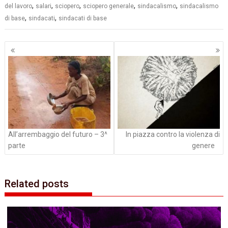
,
,
,
,
,
del lavoro
salari
sciopero
sciopero generale
sindacalismo
sindacalismo
,
,
di base
sindacati
sindacati di base
Navigazione
articoli
All’arrembaggio del futuro – 3^
In piazza contro la violenza di
parte
genere
Related posts