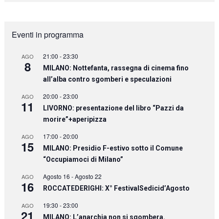
Eventi in programma
21:00
-
23:30
AGO
8
MILANO: Nottefanta, rassegna di cinema fino
all’alba contro sgomberi e speculazioni
20:00
-
23:00
AGO
11
LIVORNO: presentazione del libro “Pazzi da
morire”+aperipizza
17:00
-
20:00
AGO
15
MILANO: Presidio F-estivo sotto il Comune
“Occupiamoci di Milano”
Agosto 16
-
Agosto 22
AGO
16
ROCCATEDERIGHI: X° FestivalSedicid’Agosto
19:30
-
23:00
AGO
21
MILANO: L’anarchia non si sgombera.