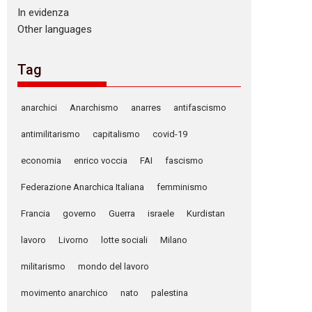
In evidenza
Other languages
Tag
anarchici
Anarchismo
anarres
antifascismo
antimilitarismo
capitalismo
covid-19
economia
enrico voccia
FAI
fascismo
Federazione Anarchica Italiana
femminismo
Francia
governo
Guerra
israele
Kurdistan
lavoro
Livorno
lotte sociali
Milano
militarismo
mondo del lavoro
movimento anarchico
nato
palestina