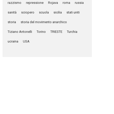
razzismo
repressione
Rojava
roma
russia
sanità
sciopero
scuola
sicilia
stati uniti
storia
storia del movimento anarchico
Tiziano Antonelli
Torino
TRIESTE
Turchia
ucraina
USA