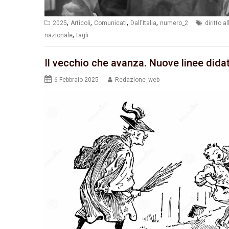
,
,
,
,
2025
Articoli
Comunicati
Dall'Italia
numero_2
diritto a
,
nazionale
tagli
Il vecchio che avanza. Nuove linee didatt
6 Febbraio 2025
Redazione_web