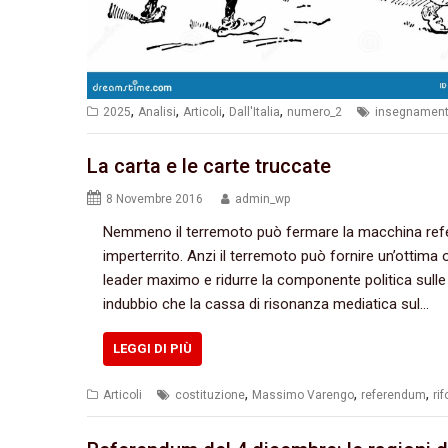
,
,
,
,
2025
Analisi
Articoli
Dall'Italia
numero_2
insegnamen
La carta e le carte truccate
8 Novembre 2016
admin_wp
Nemmeno il terremoto può fermare la macchina referen
imperterrito.‭ ‬Anzi il terremoto può fornire un’ottim
leader maximo e ridurre la componente politica sulle sc
indubbio che la cassa di risonanza mediatica sul…
LEGGI DI PIÙ
,
,
,
Articoli
costituzione
Massimo Varengo
referendum
ri