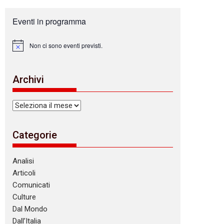
Eventi in programma
Non ci sono eventi previsti.
N
o
t
i
Archivi
c
e
Archivi
Categorie
Analisi
Articoli
Comunicati
Culture
Dal Mondo
Dall’Italia