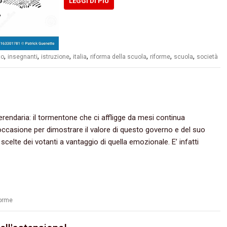
LEGGI DI PIÙ
,
,
,
,
,
,
,
to
insegnanti
istruzione
italia
riforma della scuola
riforme
scuola
società
daria:‭ ‬il tormentone che ci affligge da mesi continua
a occasione per dimostrare il valore di questo governo e del suo
elte dei votanti a vantaggio di quella emozionale. E‭’ ‬infatti
forme