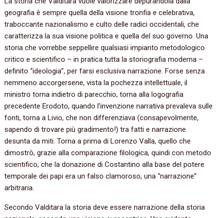
La storia che Valditara vuole valorizzare depurandola dalla
geografia è sempre quella della visione tronfia e celebrativa,
traboccante nazionalismo e culto delle radici occidentali, che
caratterizza la sua visione politica e quella del suo governo. Una
storia che vorrebbe seppellire qualsiasi impianto metodologico
critico e scientifico – in pratica tutta la storiografia moderna –
definito “ideologia”, per farsi esclusiva narrazione. Forse senza
nemmeno accorgersene, vista la pochezza intellettuale, il
ministro torna indietro di parecchio, torna alla logografia
precedente Erodoto, quando l’invenzione narrativa prevaleva sulle
fonti, torna a Livio, che non differenziava (consapevolmente,
sapendo di trovare più gradimento!) tra fatti e narrazione
desunta da miti. Torna a prima di Lorenzo Valla, quello che
dimostrò, grazie alla comparazione filologica, quindi con metodo
scientifico, che la donazione di Costantino alla base del potere
temporale dei papi era un falso clamoroso, una “narrazione”
arbitraria.
Secondo Valditara la storia deve essere narrazione della storia