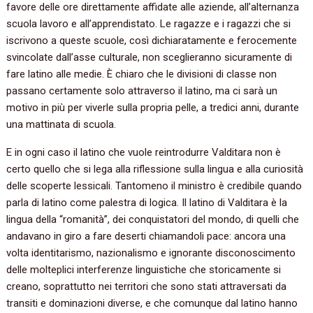
favore delle ore direttamente affidate alle aziende, all’alternanza
scuola lavoro e all’apprendistato. Le ragazze e i ragazzi che si
iscrivono a queste scuole, così dichiaratamente e ferocemente
svincolate dall’asse culturale, non sceglieranno sicuramente di
fare latino alle medie. È chiaro che le divisioni di classe non
passano certamente solo attraverso il latino, ma ci sarà un
motivo in più per viverle sulla propria pelle, a tredici anni, durante
una mattinata di scuola.
E in ogni caso il latino che vuole reintrodurre Valditara non è
certo quello che si lega alla riflessione sulla lingua e alla curiosità
delle scoperte lessicali. Tantomeno il ministro è credibile quando
parla di latino come palestra di logica. Il latino di Valditara è la
lingua della “romanità”, dei conquistatori del mondo, di quelli che
andavano in giro a fare deserti chiamandoli pace: ancora una
volta identitarismo, nazionalismo e ignorante disconoscimento
delle molteplici interferenze linguistiche che storicamente si
creano, soprattutto nei territori che sono stati attraversati da
transiti e dominazioni diverse, e che comunque dal latino hanno