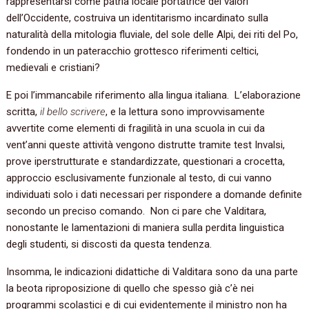
rappresentarsi come patria locale portatrice dei valori
dell’Occidente, costruiva un identitarismo incardinato sulla
naturalità della mitologia fluviale, del sole delle Alpi, dei riti del Po,
fondendo in un pateracchio grottesco riferimenti celtici,
medievali e cristiani?
E poi l’immancabile riferimento alla lingua italiana. L’elaborazione
scritta,
il bello scrivere
, e la lettura sono improvvisamente
avvertite come elementi di fragilità in una scuola in cui da
vent’anni queste attività vengono distrutte tramite test Invalsi,
prove iperstrutturate e standardizzate, questionari a crocetta,
approccio esclusivamente funzionale al testo, di cui vanno
individuati solo i dati necessari per rispondere a domande definite
secondo un preciso comando. Non ci pare che Valditara,
nonostante le lamentazioni di maniera sulla perdita linguistica
degli studenti, si discosti da questa tendenza.
Insomma, le indicazioni didattiche di Valditara sono da una parte
la beota riproposizione di quello che spesso già c’è nei
programmi scolastici e di cui evidentemente il ministro non ha