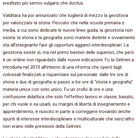
ereditato più sermo vulgaris che doctus.
Valditara ha poi annunciato che toglierà di mezzo la geostoria
per valorizzare la storia. Peccato che nella scuola primaria e
media, a cui sono dedicate le nuove linee guida, la geostoria non
esista: la storia e la geografia sono materie distinte e ovviamente
sta all’insegnante fare gli opportuni agganci interdisciplinari. La
geostoria esiste sì, ma nel primo biennio delle superiori, che però
è un ordine non riguardato dalle nuove indicazioni. Fu la Gelmini a
introdurla nel 2010 all’interno di una riforma che operò tagli
colossali finalizzati a risparmiare sul personale: dalle tre ore di
storia e due di geografia si passò a tre ore di “storia e geografia”
materia unica con voto unico. Fu un crollo di ore e una
confusione didattica che solo l’effettivo lavoro in classe, basato,
per chi vuole e sa usarli, su margini di libertà di insegnamento e
apprendimento, è riuscito in parte a correggere trovando anche
spunti di interesse interdisciplinare e multiculturale che senz’altro
non erano nelle previsioni della Gelmini.