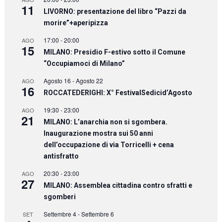
11
LIVORNO: presentazione del libro “Pazzi da
morire”+aperipizza
17:00
-
20:00
AGO
15
MILANO: Presidio F-estivo sotto il Comune
“Occupiamoci di Milano”
Agosto 16
-
Agosto 22
AGO
16
ROCCATEDERIGHI: X° FestivalSedicid’Agosto
19:30
-
23:00
AGO
21
MILANO: L’anarchia non si sgombera.
Inaugurazione mostra sui 50 anni
dell’occupazione di via Torricelli + cena
antisfratto
20:30
-
23:00
AGO
27
MILANO: Assemblea cittadina contro sfratti e
sgomberi
Settembre 4
-
Settembre 6
SET