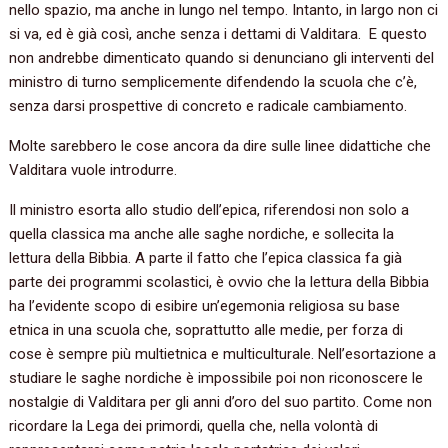
nello spazio, ma anche in lungo nel tempo. Intanto, in largo non ci
si va, ed è già così, anche senza i dettami di Valditara. E questo
non andrebbe dimenticato quando si denunciano gli interventi del
ministro di turno semplicemente difendendo la scuola che c’è,
senza darsi prospettive di concreto e radicale cambiamento.
Molte sarebbero le cose ancora da dire sulle linee didattiche che
Valditara vuole introdurre.
Il ministro esorta allo studio dell’epica, riferendosi non solo a
quella classica ma anche alle saghe nordiche, e sollecita la
lettura della Bibbia. A parte il fatto che l’epica classica fa già
parte dei programmi scolastici, è ovvio che la lettura della Bibbia
ha l’evidente scopo di esibire un’egemonia religiosa su base
etnica in una scuola che, soprattutto alle medie, per forza di
cose è sempre più multietnica e multiculturale. Nell’esortazione a
studiare le saghe nordiche è impossibile poi non riconoscere le
nostalgie di Valditara per gli anni d’oro del suo partito. Come non
ricordare la Lega dei primordi, quella che, nella volontà di