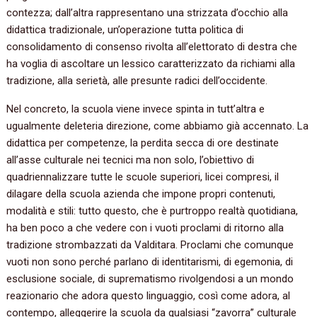
contezza; dall’altra rappresentano una strizzata d’occhio alla
didattica tradizionale, un’operazione tutta politica di
consolidamento di consenso rivolta all’elettorato di destra che
ha voglia di ascoltare un lessico caratterizzato da richiami alla
tradizione, alla serietà, alle presunte radici dell’occidente.
Nel concreto, la scuola viene invece spinta in tutt’altra e
ugualmente deleteria direzione, come abbiamo già accennato. La
didattica per competenze, la perdita secca di ore destinate
all’asse culturale nei tecnici ma non solo, l’obiettivo di
quadriennalizzare tutte le scuole superiori, licei compresi, il
dilagare della scuola azienda che impone propri contenuti,
modalità e stili: tutto questo, che è purtroppo realtà quotidiana,
ha ben poco a che vedere con i vuoti proclami di ritorno alla
tradizione strombazzati da Valditara. Proclami che comunque
vuoti non sono perché parlano di identitarismi, di egemonia, di
esclusione sociale, di suprematismo rivolgendosi a un mondo
reazionario che adora questo linguaggio, così come adora, al
contempo, alleggerire la scuola da qualsiasi “zavorra” culturale