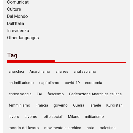
Comunicati
Culture
Dal Mondo
Dall’Italia
In evidenza
Other languages
Tag
anarchici
Anarchismo
anarres
antifascismo
antimilitarismo
capitalismo
covid-19
economia
enrico voccia
FAI
fascismo
Federazione Anarchica Italiana
femminismo
Francia
governo
Guerra
israele
Kurdistan
lavoro
Livorno
lotte sociali
Milano
militarismo
mondo del lavoro
movimento anarchico
nato
palestina