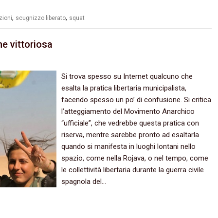
,
,
zioni
scugnizzo liberato
squat
ne vittoriosa
Si trova spesso su Internet qualcuno che
esalta la pratica libertaria municipalista,‭
‬facendo spesso un po‭’ ‬di confusione.‭ ‬Si critica
l’atteggiamento del Movimento Anarchico‭
“‬ufficiale‭”‬,‭ ‬che vedrebbe questa pratica con
riserva,‭ ‬mentre sarebbe pronto ad esaltarla
quando si manifesta in luoghi lontani nello
spazio,‭ ‬come nella Rojava,‭ ‬o nel tempo,‭ ‬come
le collettività libertaria durante la guerra civile
spagnola del‭…