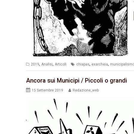
,
,
,
,
2019
Analisi
Articoli
chiapas
exarcheia
municipalism
Ancora sui Municipi / Piccoli o grandi
15 Settembre 2019
Redazione_web