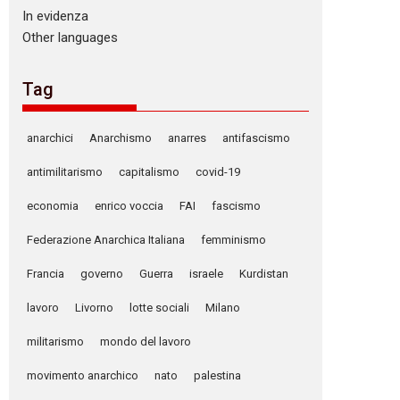
In evidenza
Other languages
Tag
anarchici
Anarchismo
anarres
antifascismo
antimilitarismo
capitalismo
covid-19
economia
enrico voccia
FAI
fascismo
Federazione Anarchica Italiana
femminismo
Francia
governo
Guerra
israele
Kurdistan
lavoro
Livorno
lotte sociali
Milano
militarismo
mondo del lavoro
movimento anarchico
nato
palestina