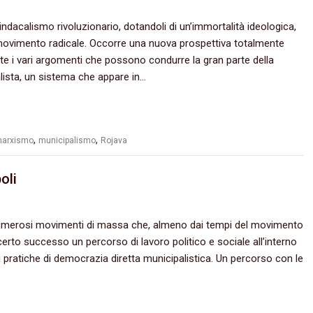
sindacalismo rivoluzionario, dotandoli di un’immortalità ideologica,
 movimento radicale. Occorre una nuova prospettiva totalmente
te i vari argomenti che possono condurre la gran parte della
lista, un sistema che appare in…
,
,
arxismo
municipalismo
Rojava
oli
numerosi movimenti di massa che,‭ ‬almeno dai tempi del movimento
certo successo un percorso di lavoro politico e sociale all’interno
di pratiche di democrazia diretta municipalistica.‭ ‬Un percorso con le