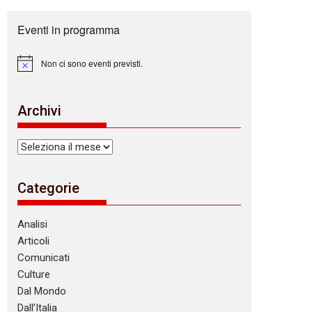
Eventi in programma
Non ci sono eventi previsti.
N
o
t
i
Archivi
c
e
Archivi
Categorie
Analisi
Articoli
Comunicati
Culture
Dal Mondo
Dall’Italia