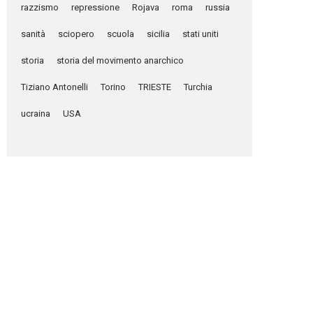
razzismo
repressione
Rojava
roma
russia
sanità
sciopero
scuola
sicilia
stati uniti
storia
storia del movimento anarchico
Tiziano Antonelli
Torino
TRIESTE
Turchia
ucraina
USA