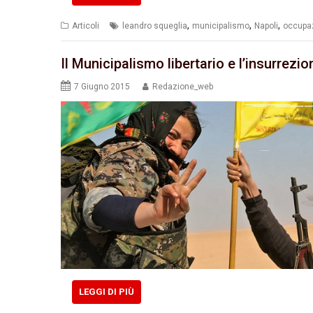
,
,
,
Articoli
leandro squeglia
municipalismo
Napoli
occupa
Il Municipalismo libertario e l’insurrezio
7 Giugno 2015
Redazione_web
LEGGI DI PIÙ