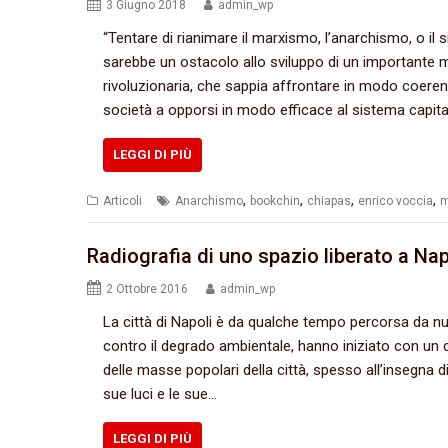
3 Giugno 2018
admin_wp
“Tentare di rianimare il marxismo, l’anarchismo, o il 
sarebbe un ostacolo allo sviluppo di un importante
rivoluzionaria, che sappia affrontare in modo coeren
società a opporsi in modo efficace al sistema capita
LEGGI DI PIÙ
,
,
,
,
Articoli
Anarchismo
bookchin
chiapas
enrico voccia
m
Radiografia di uno spazio liberato a Nap
2 Ottobre 2016
admin_wp
La città di Napoli è da qualche tempo percorsa da 
contro il degrado ambientale,‭ ‬hanno iniziato con un 
delle masse popolari della città,‭ ‬spesso all’insegna 
sue luci e le sue…
LEGGI DI PIÙ