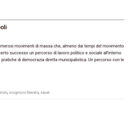
oli
numerosi movimenti di massa che,‭ ‬almeno dai tempi del movimento
certo successo un percorso di lavoro politico e sociale all’interno
di pratiche di democrazia diretta municipalistica.‭ ‬Un percorso con le
,
,
zioni
scugnizzo liberato
squat