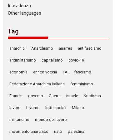
In evidenza
Other languages
Tag
anarchici
Anarchismo
anarres
antifascismo
antimilitarismo
capitalismo
covid-19
economia
enrico voccia
FAI
fascismo
Federazione Anarchica Italiana
femminismo
Francia
governo
Guerra
israele
Kurdistan
lavoro
Livorno
lotte sociali
Milano
militarismo
mondo del lavoro
movimento anarchico
nato
palestina