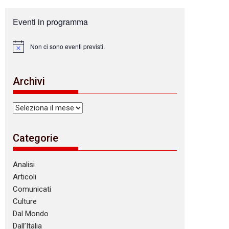
Eventi in programma
Non ci sono eventi previsti.
N
o
t
i
Archivi
c
e
Archivi
Categorie
Analisi
Articoli
Comunicati
Culture
Dal Mondo
Dall’Italia