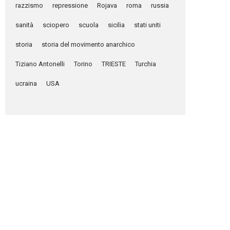
razzismo
repressione
Rojava
roma
russia
sanità
sciopero
scuola
sicilia
stati uniti
storia
storia del movimento anarchico
Tiziano Antonelli
Torino
TRIESTE
Turchia
ucraina
USA