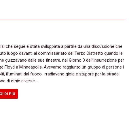
lisi che segue è stata sviluppata a partire da una discussione che
uto luogo davanti al commissariato del Terzo Distretto quando le
e guizzavano dalle sue finestre, nel Giorno 3 dell’Insurrezione per
e Floyd a Minneapolis. Avevamo raggiunto un gruppo di persone i
olti, illuminati dal fuoco, irradiavano gioia e stupore per la strada.
ne di etnie diverse…
GI DI PIÙ