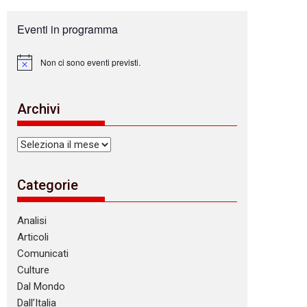
Eventi in programma
Non ci sono eventi previsti.
N
o
t
i
Archivi
c
e
Archivi
Categorie
Analisi
Articoli
Comunicati
Culture
Dal Mondo
Dall’Italia