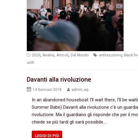
,
,
,
,
2020
Analisi
Articoli
Dal Mondo
antirazzismo
black li
uniti
Davanti alla rivoluzione
14 Gennaio 2018
admin_wp
In an abandoned houseboat I’ll wait there, I’ll be wait
Summer Babe) Davanti alla rivoluzione c’è un guardian
rivoluzione. Ma il guardiano gli risponde che per il 
chiede se più tardi gli sarà possibile.…
LEGGI DI PIÙ