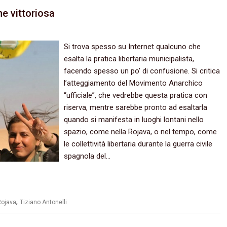
ne vittoriosa
Si trova spesso su Internet qualcuno che
esalta la pratica libertaria municipalista,‭
‬facendo spesso un po‭’ ‬di confusione.‭ ‬Si critica
l’atteggiamento del Movimento Anarchico‭
“‬ufficiale‭”‬,‭ ‬che vedrebbe questa pratica con
riserva,‭ ‬mentre sarebbe pronto ad esaltarla
quando si manifesta in luoghi lontani nello
spazio,‭ ‬come nella Rojava,‭ ‬o nel tempo,‭ ‬come
le collettività libertaria durante la guerra civile
spagnola del‭…
,
Rojava
Tiziano Antonelli