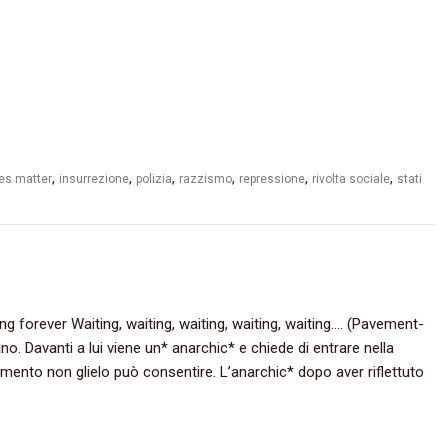
,
,
,
,
,
,
ves matter
insurrezione
polizia
razzismo
repressione
rivolta sociale
stati
ing forever Waiting, waiting, waiting, waiting, waiting…. (Pavement-
o. Davanti a lui viene un* anarchic* e chiede di entrare nella
momento non glielo può consentire. L’anarchic* dopo aver riflettuto