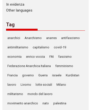
In evidenza
Other languages
Tag
anarchici
Anarchismo
anarres
antifascismo
antimilitarismo
capitalismo
covid-19
economia
enrico voccia
FAI
fascismo
Federazione Anarchica Italiana
femminismo
Francia
governo
Guerra
israele
Kurdistan
lavoro
Livorno
lotte sociali
Milano
militarismo
mondo del lavoro
movimento anarchico
nato
palestina