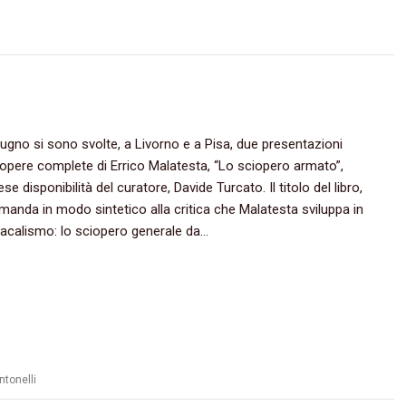
gno si sono svolte,‭ ‬a Livorno e a Pisa,‭ ‬due presentazioni
opere complete di Errico Malatesta,‭ “‬Lo sciopero armato‭”‬,‭
e disponibilità del curatore,‭ ‬Davide Turcato. Il titolo del libro,‭
 ‬rimanda in modo sintetico alla critica che Malatesta sviluppa in
dacalismo:‭ ‬lo sciopero generale da…
ntonelli