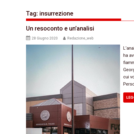
Tag:
insurrezione
Un resoconto e un’analisi
28 Giugno 2020
Redazione_web
L’ana
ha av
fiamm
Georg
cui v
Perso
LEG