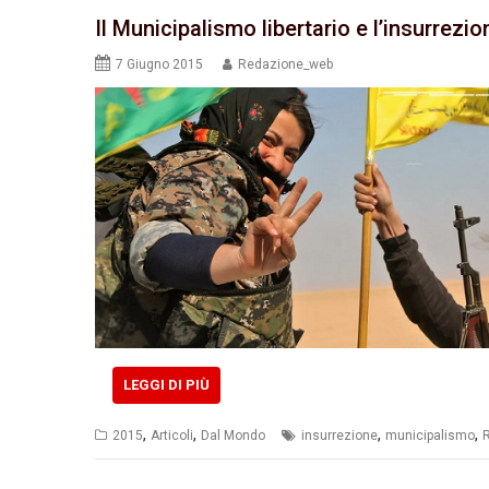
Il Municipalismo libertario e l’insurrezio
7 Giugno 2015
Redazione_web
LEGGI DI PIÙ
,
,
,
,
2015
Articoli
Dal Mondo
insurrezione
municipalismo