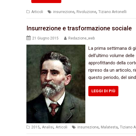
,
,
Articoli
insurrezione
Rivoluzione
Tiziano Antonelli
Insurrezione e trasformazione sociale
21 Giugno 2015
Redazione_web
La prima settimana di giu
dell’ultimo volume delle 
‬approfittando della cortes
‬ripreso da un articolo,‭
questo periodo,‭ ‬del sin
LEGGI DI PIÙ
,
,
,
,
2015
Analisi
Articoli
insurrezione
Malatesta
Tiziano A