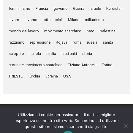
femminismo
Francia
governo
Guerra
israele
Kurdistan
lavoro
Livorno
lotte sociali
Milano
militarismo
mondo del lavoro
movimento anarchico
nato
palestina
razzismo
repressione
Rojava
roma
russia
sanità
sciopero
scuola
sicilia
stati uniti
storia
storia del movimento anarchico
Tiziano Antonelli
Torino
TRIESTE
Turchia
ucraina
USA
Utilizziamo i cookie per assicurarci di darti la migliore
esperienza sul nostro sito web. Se continui ad utilizzare
Umanità Nova © 2026
questo sito noi siamo sicuri che ti sia gradito.