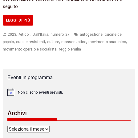
seguito…
LEGGI DI PIÙ
,
,
,
,
2023
Articoli
Dall'Italia
numero_27
autogestione
cucine del
,
,
,
,
,
popolo
cucine resistenti
culture
massenzatico
movimento anarchico
,
movimento operaio e socialista
reggio emilia
Eventi in programma
Non ci sono eventi previsti.
N
o
t
i
Archivi
c
e
Archivi