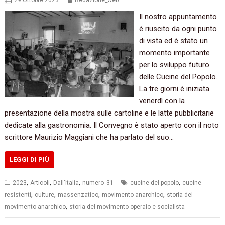
29 Ottobre 2023
Redazione_web
Il nostro appuntamento
è riuscito da ogni punto
di vista ed è stato un
momento importante
per lo sviluppo futuro
delle Cucine del Popolo.
La tre giorni è iniziata
venerdì con la
presentazione della mostra sulle cartoline e le latte pubblicitarie
dedicate alla gastronomia. Il Convegno è stato aperto con il noto
scrittore Maurizio Maggiani che ha parlato del suo…
LEGGI DI PIÙ
,
,
,
,
2023
Articoli
Dall'Italia
numero_31
cucine del popolo
cucine
,
,
,
,
resistenti
culture
massenzatico
movimento anarchico
storia del
,
movimento anarchico
storia del movimento operaio e socialista