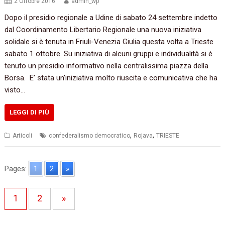
2 Ottobre 2016
admin_wp
Dopo il presidio regionale a Udine di sabato 24 settembre indetto
dal Coordinamento Libertario Regionale una nuova iniziativa
solidale si è tenuta in Friuli-Venezia Giulia questa volta a Trieste
sabato 1 ottobre. Su iniziativa di alcuni gruppi e individualità si è
tenuto un presidio informativo nella centralissima piazza della
Borsa. E’ stata un’iniziativa molto riuscita e comunicativa che ha
visto…
LEGGI DI PIÙ
,
,
Articoli
confederalismo democratico
Rojava
TRIESTE
Pages:
1
2
»
1
2
»