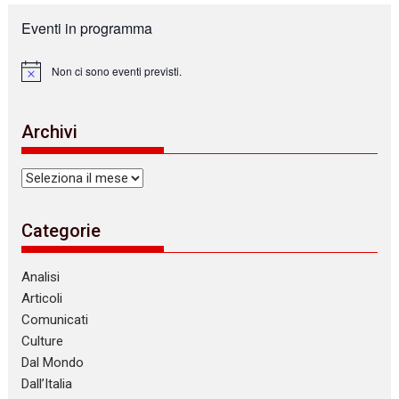
Eventi in programma
Non ci sono eventi previsti.
N
o
t
i
Archivi
c
e
Archivi
Categorie
Analisi
Articoli
Comunicati
Culture
Dal Mondo
Dall’Italia