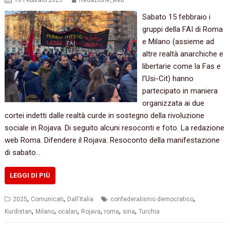
16 Febbraio 2025
Redazione_web
Sabato 15 febbraio i
gruppi della FAI di Roma
e Milano (assieme ad
altre realtà anarchiche e
libertarie come la Fas e
l’Usi-Cit) hanno
partecipato in maniera
organizzata ai due
cortei indetti dalle realtà curde in sostegno della rivoluzione
sociale in Rojava. Di seguito alcuni resoconti e foto. La redazione
web Roma. Difendere il Rojava. Resoconto della manifestazione
di sabato…
LEGGI DI PIÙ
,
,
,
2025
Comunicati
Dall'Italia
confederalismo democratico
,
,
,
,
,
,
Kurdistan
Milano
ocalan
Rojava
roma
siria
Turchia