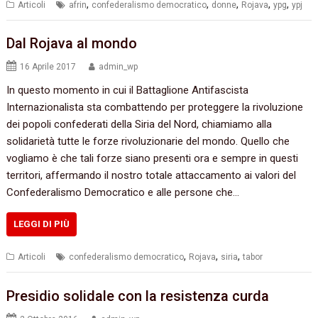
,
,
,
,
,
Articoli
afrin
confederalismo democratico
donne
Rojava
ypg
ypj
Dal Rojava al mondo
16 Aprile 2017
admin_wp
In questo momento in cui il Battaglione Antifascista
Internazionalista sta combattendo per proteggere la rivoluzione
dei popoli confederati della Siria del Nord, chiamiamo alla
solidarietà tutte le forze rivoluzionarie del mondo. Quello che
vogliamo è che tali forze siano presenti ora e sempre in questi
territori, affermando il nostro totale attaccamento ai valori del
Confederalismo Democratico e alle persone che…
LEGGI DI PIÙ
,
,
,
Articoli
confederalismo democratico
Rojava
siria
tabor
Presidio solidale con la resistenza curda