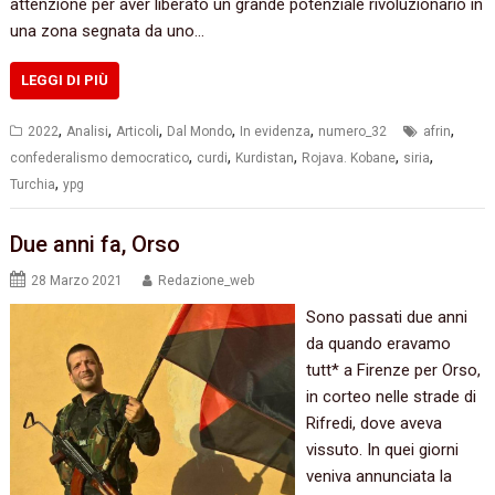
attenzione per aver liberato un grande potenziale rivoluzionario in
una zona segnata da uno…
LEGGI DI PIÙ
,
,
,
,
,
,
2022
Analisi
Articoli
Dal Mondo
In evidenza
numero_32
afrin
,
,
,
,
,
confederalismo democratico
curdi
Kurdistan
Rojava. Kobane
siria
,
Turchia
ypg
Due anni fa, Orso
28 Marzo 2021
Redazione_web
Sono passati due anni
da quando eravamo
tutt* a Firenze per Orso,
in corteo nelle strade di
Rifredi, dove aveva
vissuto. In quei giorni
veniva annunciata la