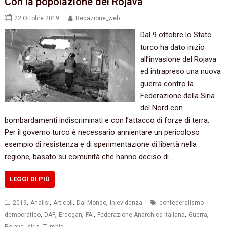
Con la popolazione del Rojava
22 Ottobre 2019
Redazione_web
Dal 9 ottobre lo Stato
turco ha dato inizio
all’invasione del Rojava
ed intrapreso una nuova
guerra contro la
Federazione della Siria
del Nord con
bombardamenti indiscriminati e con l’attacco di forze di terra.
Per il governo turco è necessario annientare un pericoloso
esempio di resistenza e di sperimentazione di libertà nella
regione, basato su comunità che hanno deciso di…
LEGGI DI PIÙ
,
,
,
,
2019
Analisi
Articoli
Dal Mondo
In evidenza
confederalismo
,
,
,
,
,
,
democratico
DAF
Erdogan
FAI
Federazione Anarchica Italiana
Guerra
,
,