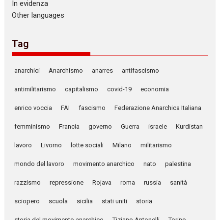
In evidenza
Other languages
Tag
anarchici
Anarchismo
anarres
antifascismo
antimilitarismo
capitalismo
covid-19
economia
enrico voccia
FAI
fascismo
Federazione Anarchica Italiana
femminismo
Francia
governo
Guerra
israele
Kurdistan
lavoro
Livorno
lotte sociali
Milano
militarismo
mondo del lavoro
movimento anarchico
nato
palestina
razzismo
repressione
Rojava
roma
russia
sanità
sciopero
scuola
sicilia
stati uniti
storia
storia del movimento anarchico
Tiziano Antonelli
Torino