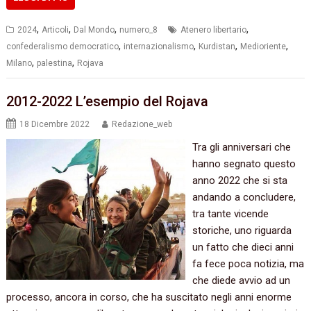
,
,
,
,
2024
Articoli
Dal Mondo
numero_8
Atenero libertario
,
,
,
,
confederalismo democratico
internazionalismo
Kurdistan
Medioriente
,
,
Milano
palestina
Rojava
2012-2022 L’esempio del Rojava
18 Dicembre 2022
Redazione_web
Tra gli anniversari che
hanno segnato questo
anno 2022 che si sta
andando a concludere,
tra tante vicende
storiche, uno riguarda
un fatto che dieci anni
fa fece poca notizia, ma
che diede avvio ad un
processo, ancora in corso, che ha suscitato negli anni enorme