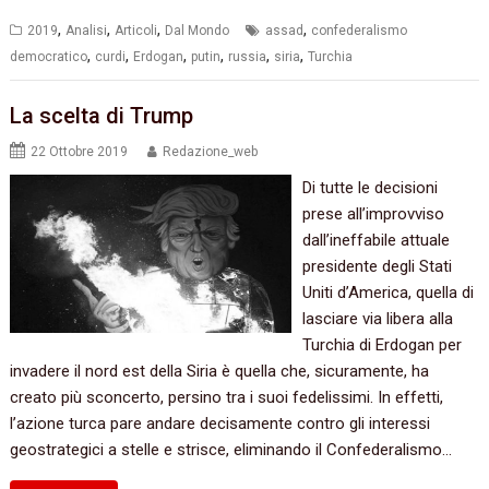
,
,
,
,
2019
Analisi
Articoli
Dal Mondo
assad
confederalismo
,
,
,
,
,
,
democratico
curdi
Erdogan
putin
russia
siria
Turchia
La scelta di Trump
22 Ottobre 2019
Redazione_web
Di tutte le decisioni
prese all’improvviso
dall’ineffabile attuale
presidente degli Stati
Uniti d’America, quella di
lasciare via libera alla
Turchia di Erdogan per
invadere il nord est della Siria è quella che, sicuramente, ha
creato più sconcerto, persino tra i suoi fedelissimi. In effetti,
l’azione turca pare andare decisamente contro gli interessi
geostrategici a stelle e strisce, eliminando il Confederalismo…