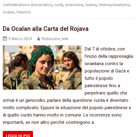
,
,
,
,
,
confederalismo democratico
curdi
diserzione
Guerra
internazionalismo
,
ocalan
Palermo
Da Ocalan alla Carta del Rojava
5 Marzo 2024
Redazione_web
Dal 7 di ottobre, con
l’inizio della rappresaglia
israeliana contro la
popolazione di Gaza e
tutto il popolo
palestinese fino a
perpetrare quello che
ormai è un genocidio, parlare della questione curda è diventato
molto complicato. Eppure la situazione del popolo palestinese e
di quello curdo hanno molto in comune. Le ricorrenze sono
importanti, se non altro perché costringono a…
LEGGI DI PIÙ