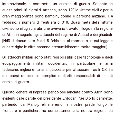
internazionale e commette un crimine di guerra. Soltanto in
questi primi 16 giorni di attacchi, sono 129 le vittime civili e per la
gran maggioranza sono bambini, donne e persone anziane. Il 4
febbraio, il numero di feriti era di 310. Quasi metà delle vittime
civili sono rifugiati arabi, che avevano trovato rifugio nella regione
di Afrin in seguito agli attacchi del regime di Assad e dei jihadisti.
[NdR: il documento è del 5 febbraio, al momento in cui leggete
queste righe le cifre saranno presumibilmente molto maggiori]
Gli attacchi militari sono stati resi possibili dalle tecnologie e dagli
equipaggiamenti militari occidentali, in particolare le armi
tedesche, inglesi e italiane, utilizzate per attaccare i civili. Ciò fa
dei paesi occidentali complici e diretti responsabili di questi
crimini di guerra.
Questo genere di imprese pericolose lanciate contro Afrin sono
evidenti dalle parole del presidente Erdogan: “Se Dio lo permette,
partendo da Manbij, elimineremo le nostre prede lungo le
frontiere e purificheremo completamente la nostra regione da