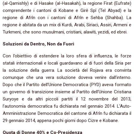
(al-Qamishly) e di Hasake (al-Hasakah), la regione Firat (Eufrate)
comprendente i cantoni di Kobane e Girê Spî (Tel Abyad) e la
regione di Afrîn con i cantoni di Afrîn e Sehba (Shahba). La
regione è abitata da un mix di Kurdi, Arabi, Siriaci, Assiri, Armeni e
Turkmeni, che sono musulmani, cristiani, alawiti, yezidi, ed ebrei.
Soluzioni da Dentro, Non da Fuori
Con l’obiettivo di estendere la loro sfera di influenza, le forze
statali internazionali e locali guardavano al di fuori della Siria per
la soluzione della guerra. La società del Rojava era convinta
comunque che una vera soluzione doveva venire dall’interno.
Dopo che il Partito dell’Unione Democratica (PYD) aveva formato
un governo di transizione insieme al Partito dell’Unione Cristiana
Suryoye e da altri piccoli partiti il 12 novembre del 2013,
l’autonomia democratica fu dichiarata nel gennaio 2014. L’Auto-
Amministrazione Democratica del cantone di Afrîn fu dichiarata il
29 gennaio 2014, appena pochi giorni dopo Cizre e Kobane.
Quota di Donne 40% e Co-Presidenza