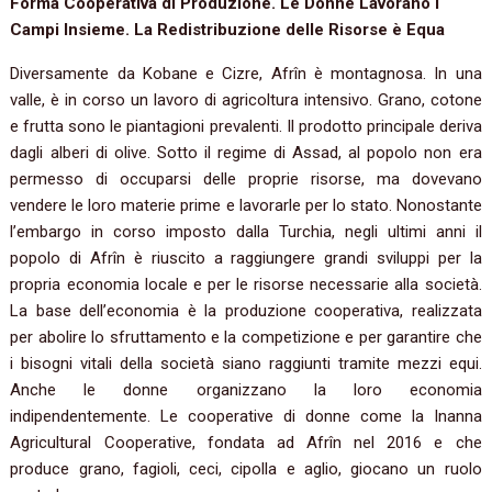
Forma Cooperativa di Produzione. Le Donne Lavorano i
Campi Insieme. La Redistribuzione delle Risorse è Equa
Diversamente da Kobane e Cizre, Afrîn è montagnosa. In una
valle, è in corso un lavoro di agricoltura intensivo. Grano, cotone
e frutta sono le piantagioni prevalenti. Il prodotto principale deriva
dagli alberi di olive. Sotto il regime di Assad, al popolo non era
permesso di occuparsi delle proprie risorse, ma dovevano
vendere le loro materie prime e lavorarle per lo stato. Nonostante
l’embargo in corso imposto dalla Turchia, negli ultimi anni il
popolo di Afrîn è riuscito a raggiungere grandi sviluppi per la
propria economia locale e per le risorse necessarie alla società.
La base dell’economia è la produzione cooperativa, realizzata
per abolire lo sfruttamento e la competizione e per garantire che
i bisogni vitali della società siano raggiunti tramite mezzi equi.
Anche le donne organizzano la loro economia
indipendentemente. Le cooperative di donne come la Inanna
Agricultural Cooperative, fondata ad Afrîn nel 2016 e che
produce grano, fagioli, ceci, cipolla e aglio, giocano un ruolo