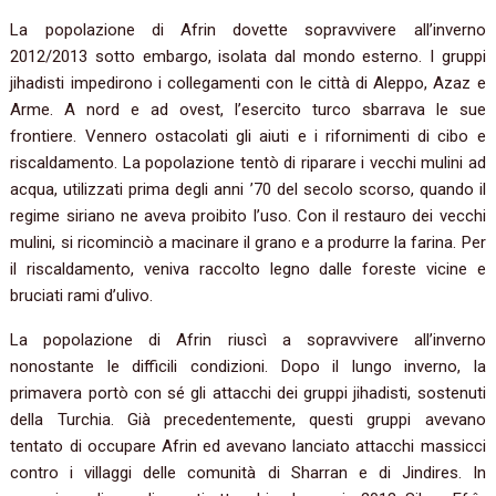
La popolazione di Afrin dovette sopravvivere all’inverno
2012/2013 sotto embargo, isolata dal mondo esterno. I gruppi
jihadisti impedirono i collegamenti con le città di Aleppo, Azaz e
Arme. A nord e ad ovest, l’esercito turco sbarrava le sue
frontiere. Vennero ostacolati gli aiuti e i rifornimenti di cibo e
riscaldamento. La popolazione tentò di riparare i vecchi mulini ad
acqua, utilizzati prima degli anni ’70 del secolo scorso, quando il
regime siriano ne aveva proibito l’uso. Con il restauro dei vecchi
mulini, si ricominciò a macinare il grano e a produrre la farina. Per
il riscaldamento, veniva raccolto legno dalle foreste vicine e
bruciati rami d’ulivo.
La popolazione di Afrin riuscì a sopravvivere all’inverno
nonostante le difficili condizioni. Dopo il lungo inverno, la
primavera portò con sé gli attacchi dei gruppi jihadisti, sostenuti
della Turchia. Già precedentemente, questi gruppi avevano
tentato di occupare Afrin ed avevano lanciato attacchi massicci
contro i villaggi delle comunità di Sharran e di Jindires. In