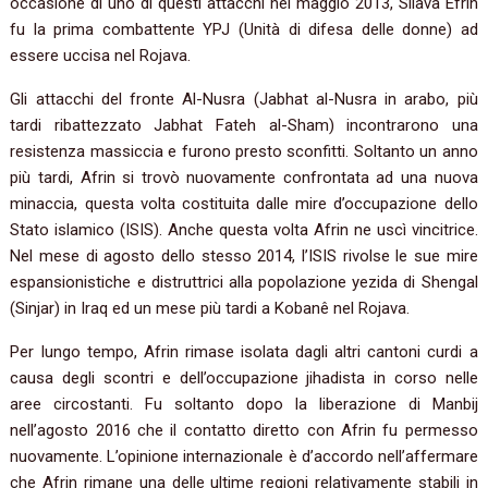
occasione di uno di questi attacchi nel maggio 2013, Silava Efrîn
fu la prima combattente YPJ (Unità di difesa delle donne) ad
essere uccisa nel Rojava.
Gli attacchi del fronte Al-Nusra (Jabhat al-Nusra in arabo, più
tardi ribattezzato Jabhat Fateh al-Sham) incontrarono una
resistenza massiccia e furono presto sconfitti. Soltanto un anno
più tardi, Afrin si trovò nuovamente confrontata ad una nuova
minaccia, questa volta costituita dalle mire d’occupazione dello
Stato islamico (ISIS). Anche questa volta Afrin ne uscì vincitrice.
Nel mese di agosto dello stesso 2014, l’ISIS rivolse le sue mire
espansionistiche e distruttrici alla popolazione yezida di Shengal
(Sinjar) in Iraq ed un mese più tardi a Kobanê nel Rojava.
Per lungo tempo, Afrin rimase isolata dagli altri cantoni curdi a
causa degli scontri e dell’occupazione jihadista in corso nelle
aree circostanti. Fu soltanto dopo la liberazione di Manbij
nell’agosto 2016 che il contatto diretto con Afrin fu permesso
nuovamente. L’opinione internazionale è d’accordo nell’affermare
che Afrin rimane una delle ultime regioni relativamente stabili in