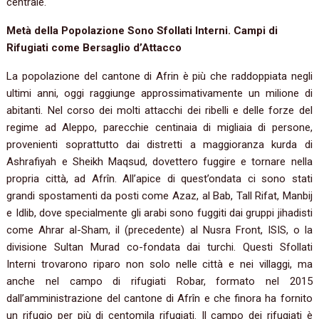
centrale.
Metà della Popolazione Sono Sfollati Interni. Campi di
Rifugiati come Bersaglio d’Attacco
La popolazione del cantone di Afrin è più che raddoppiata negli
ultimi anni, oggi raggiunge approssimativamente un milione di
abitanti. Nel corso dei molti attacchi dei ribelli e delle forze del
regime ad Aleppo, parecchie centinaia di migliaia di persone,
provenienti soprattutto dai distretti a maggioranza kurda di
Ashrafiyah e Sheikh Maqsud, dovettero fuggire e tornare nella
propria città, ad Afrîn. All’apice di quest’ondata ci sono stati
grandi spostamenti da posti come Azaz, al Bab, Tall Rifat, Manbij
e Idlib, dove specialmente gli arabi sono fuggiti dai gruppi jihadisti
come Ahrar al-Sham, il (precedente) al Nusra Front, ISIS, o la
divisione Sultan Murad co-fondata dai turchi. Questi Sfollati
Interni trovarono riparo non solo nelle città e nei villaggi, ma
anche nel campo di rifugiati Robar, formato nel 2015
dall’amministrazione del cantone di Afrîn e che finora ha fornito
un rifugio per più di centomila rifugiati. Il campo dei rifugiati è