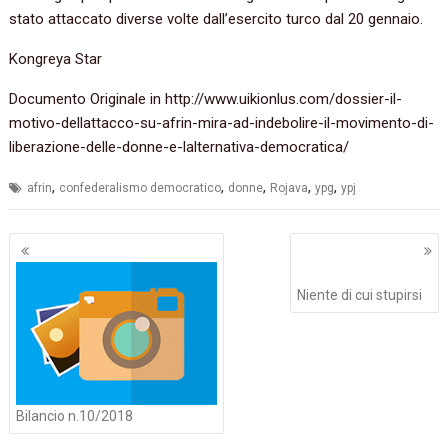
stato attaccato diverse volte dall’esercito turco dal 20 gennaio.
Kongreya Star
Documento Originale in http://www.uikionlus.com/dossier-il-
motivo-dellattacco-su-afrin-mira-ad-indebolire-il-movimento-di-
liberazione-delle-donne-e-lalternativa-democratica/
,
,
,
,
,
afrin
confederalismo democratico
donne
Rojava
ypg
ypj
Navigazione
articoli
Niente di cui stupirsi
Bilancio n.10/2018