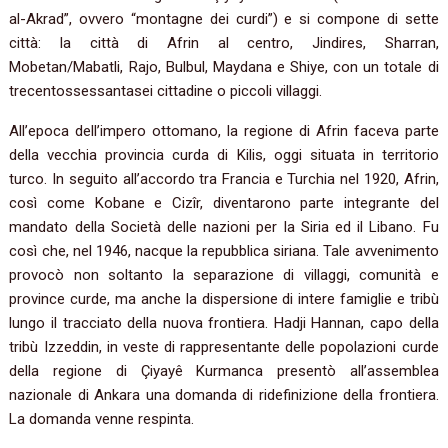
al-Akrad”, ovvero “montagne dei curdi”) e si compone di sette
città: la città di Afrin al centro, Jindires, Sharran,
Mobetan/Mabatli, Rajo, Bulbul, Maydana e Shiye, con un totale di
trecentossessantasei cittadine o piccoli villaggi.
All’epoca dell’impero ottomano, la regione di Afrin faceva parte
della vecchia provincia curda di Kilis, oggi situata in territorio
turco. In seguito all’accordo tra Francia e Turchia nel 1920, Afrin,
così come Kobane e Cizîr, diventarono parte integrante del
mandato della Società delle nazioni per la Siria ed il Libano. Fu
così che, nel 1946, nacque la repubblica siriana. Tale avvenimento
provocò non soltanto la separazione di villaggi, comunità e
province curde, ma anche la dispersione di intere famiglie e tribù
lungo il tracciato della nuova frontiera. Hadji Hannan, capo della
tribù Izzeddin, in veste di rappresentante delle popolazioni curde
della regione di Çiyayê Kurmanca presentò all’assemblea
nazionale di Ankara una domanda di ridefinizione della frontiera.
La domanda venne respinta.