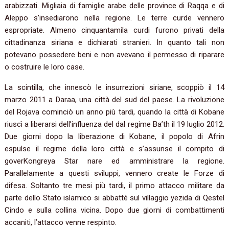
arabizzati. Migliaia di famiglie arabe delle province di Raqqa e di
Aleppo s’insediarono nella regione. Le terre curde vennero
espropriate. Almeno cinquantamila curdi furono privati della
cittadinanza siriana e dichiarati stranieri. In quanto tali non
potevano possedere beni e non avevano il permesso di riparare
o costruire le loro case.
La scintilla, che innescò le insurrezioni siriane, scoppiò il 14
marzo 2011 a Daraa, una città del sud del paese. La rivoluzione
del Rojava cominciò un anno più tardi, quando la città di Kobane
riuscì a liberarsi dell’influenza del dal regime Ba’th il 19 luglio 2012.
Due giorni dopo la liberazione di Kobane, il popolo di Afrin
espulse il regime della loro città e s’assunse il compito di
goverKongreya Star nare ed amministrare la regione.
Parallelamente a questi sviluppi, vennero create le Forze di
difesa. Soltanto tre mesi più tardi, il primo attacco militare da
parte dello Stato islamico si abbatté sul villaggio yezida di Qestel
Cindo e sulla collina vicina. Dopo due giorni di combattimenti
accaniti, l’attacco venne respinto.