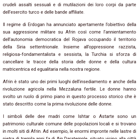
crudeli assalti sessuali e di mutilazioni dei loro corpi da parte
dell’esercito turco e delle bande affiliate.
Il regime di Erdogan ha annunciato apertamente l’obiettivo della
sua aggressione militare su Afrin così come l’annientamento
dell’autonomia democratica del Rojava occupando il territorio
della Siria settentrionale. Insieme all’oppressione razzista,
religiosa-fondamentalista e sessista, la Turchia si sforza di
cancellare le tracce della storia delle donne e della cultura
matricentrica ed egualitaria nella nostra regione.
Afrin è stato uno dei primi luoghi dell’insediamento e anche della
rivoluzione agricola nella Mezzaluna fertile. Le donne hanno
svolto un ruolo di primo piano in questo processo storico che è
stato descritto come la prima rivoluzione delle donne.
I simboli delle dee madri come Ishtar o Astarte sono un
patrimonio culturale comune delle popolazioni locali e si trovano
in molti siti di Afrin. Ad esempio, le enormi impronte nelle lastre di
pietra di tremila anni fa di Ain Daratemple, situato vicino alla città