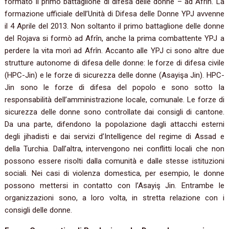
formato il primo battaglione di difesa delle donne – ad Afrîn. La
formazione ufficiale dell’Unità di Difesa delle Donne YPJ avvenne
il 4 Aprile del 2013. Non soltanto il primo battaglione delle donne
del Rojava si formò ad Afrîn, anche la prima combattente YPJ a
perdere la vita morì ad Afrîn. Accanto alle YPJ ci sono altre due
strutture autonome di difesa delle donne: le forze di difesa civile
(HPC-Jin) e le forze di sicurezza delle donne (Asayişa Jin). HPC-
Jin sono le forze di difesa del popolo e sono sotto la
responsabilità dell’amministrazione locale, comunale. Le forze di
sicurezza delle donne sono controllate dai consigli di cantone.
Da una parte, difendono la popolazione dagli attacchi esterni
degli jihadisti e dai servizi d’Intelligence del regime di Assad e
della Turchia. Dall’altra, intervengono nei conflitti locali che non
possono essere risolti dalla comunità e dalle stesse istituzioni
sociali. Nei casi di violenza domestica, per esempio, le donne
possono mettersi in contatto con l’Asayiş Jin. Entrambe le
organizzazioni sono, a loro volta, in stretta relazione con i
consigli delle donne.