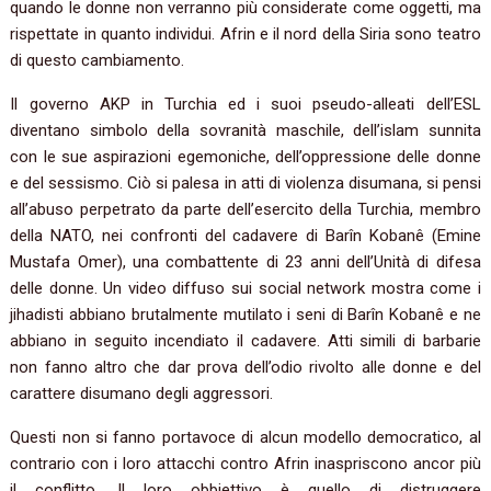
quando le donne non verranno più considerate come oggetti, ma
rispettate in quanto individui. Afrin e il nord della Siria sono teatro
di questo cambiamento.
Il governo AKP in Turchia ed i suoi pseudo-alleati dell’ESL
diventano simbolo della sovranità maschile, dell’islam sunnita
con le sue aspirazioni egemoniche, dell’oppressione delle donne
e del sessismo. Ciò si palesa in atti di violenza disumana, si pensi
all’abuso perpetrato da parte dell’esercito della Turchia, membro
della NATO, nei confronti del cadavere di Barîn Kobanê (Emine
Mustafa Omer), una combattente di 23 anni dell’Unità di difesa
delle donne. Un video diffuso sui social network mostra come i
jihadisti abbiano brutalmente mutilato i seni di Barîn Kobanê e ne
abbiano in seguito incendiato il cadavere. Atti simili di barbarie
non fanno altro che dar prova dell’odio rivolto alle donne e del
carattere disumano degli aggressori.
Questi non si fanno portavoce di alcun modello democratico, al
contrario con i loro attacchi contro Afrin inaspriscono ancor più
il conflitto. Il loro obbiettivo è quello di distruggere