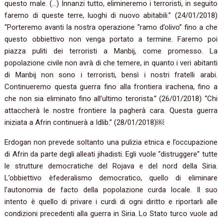
questo male. (…) Innanzi tutto, elimineremo i terroristi, in seguito
faremo di queste terre, luoghi di nuovo abitabili.” (24/01/2018)
“Porteremo avanti la nostra operazione “ramo d’olivo” fino a che
questo obbiettivo non venga portato a termine. Faremo poi
piazza puliti dei terroristi a Manbij, come promesso. La
popolazione civile non avrà di che temere, in quanto i veri abitanti
di Manbij non sono i terroristi, bensì i nostri fratelli arabi.
Continueremo questa guerra fino alla frontiera irachena, fino a
che non sia eliminato fino all’ultimo terorista.” (26/01/2018) “Chi
attaccherà le nostre frontiere la pagherà cara. Questa guerra
iniziata a Afrin continuerà a Idlib.” (28/01/2018)￼
Erdogan non prevede soltanto una pulizia etnica e l’occupazione
di Afrin da parte degli alleati jihadisti. Egli vuole “distruggere” tutte
le strutture democratiche del Rojava e del nord della Siria.
L’obbiettivo èfederalismo democratico, quello di eliminare
l’autonomia de facto della popolazione curda locale. Il suo
intento è quello di privare i curdi di ogni diritto e riportarli alle
condizioni precedenti alla guerra in Siria. Lo Stato turco vuole ad